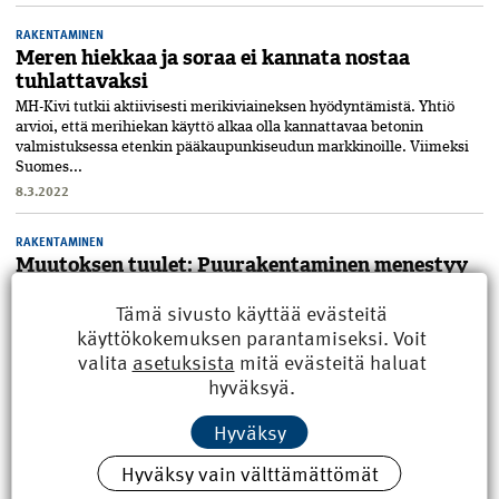
RAKENTAMINEN
Meren hiekkaa ja soraa ei kannata nostaa
tuhlattavaksi
MH-Kivi tutkii aktiivisesti merikiviaineksen hyödyntämistä. Yhtiö
arvioi, että meri­hiekan käyttö alkaa olla kannattavaa betonin
valmistuksessa etenkin pääkaupunki­seudun markkinoille. Viimeksi
Suomes...
8.3.2022
RAKENTAMINEN
Muutoksen tuulet: Puurakentaminen menestyy
moduulien voimalla
Tämä sivusto käyttää evästeitä
Modulaarinen rakentaminen on parantanut merkittävästi
käyttökokemuksen parantamiseksi. Voit
puukerrostalojen hintakilpailukykyä. Talojen kokoaminen
valita
asetuksista
mitä evästeitä haluat
moduuleista etenee aikaisempaa nopeammin, mutta puurakentajat
kehuvat myös rakentamisen la...
hyväksyä.
23.11.2021
Hyväksy
RAKENTAMINEN
Hyväksy vain välttämättömät
Ilmastonmuutos koettelee myös julkisivuja
Suositeltavat seinämateriaalit vaihtuvat ilmastonmuutoksen