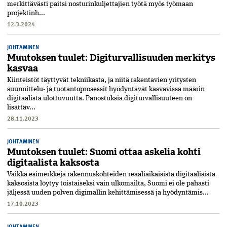
merkittävästi paitsi nosturinkuljettajien työtä myös työmaan
projektinh...
12.3.2024
JOHTAMINEN
Muutoksen tuulet: Digiturvallisuuden merkitys
kasvaa
Kiinteistöt täyttyvät tekniikasta, ja niitä rakentavien yritysten
suunnittelu- ja tuotantoprosessit hyödyntävät kasvavissa määrin
digitaalista ulottuvuutta. Panostuksia digiturvallisuuteen on
lisättäv...
28.11.2023
JOHTAMINEN
Muutoksen tuulet: Suomi ottaa askelia kohti
digitaalista kaksosta
Vaikka esimerkkejä rakennuskohteiden reaaliaikaisista digitaalisista
kaksosista löytyy toistaiseksi vain ulkomailta, Suomi ei ole pahasti
jäljessä uuden polven digimallin kehittämisessä ja hyödyntämis...
17.10.2023
JOHTAMINEN