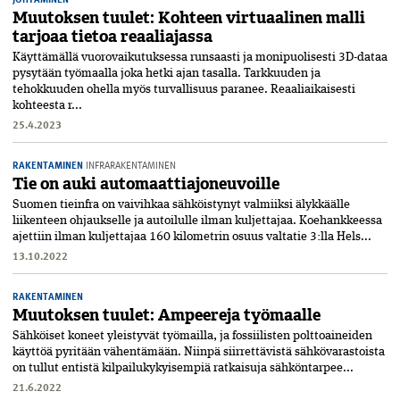
Muutoksen tuulet: Kohteen virtuaalinen malli
tarjoaa tietoa reaaliajassa
Käyttämällä vuorovaikutuksessa runsaasti ja monipuolisesti 3D-dataa
pysytään työmaalla joka hetki ajan tasalla. Tarkkuuden ja
tehokkuuden ohella myös turvallisuus paranee. Reaaliaikaisesti
kohteesta r...
25.4.2023
RAKENTAMINEN
INFRARAKENTAMINEN
Tie on auki automaattiajoneuvoille
Suomen tieinfra on vaivihkaa sähköistynyt valmiiksi älykkäälle
liikenteen ohjaukselle ja autoilulle ilman kuljettajaa. Koehankkeessa
ajettiin ilman kuljettajaa 160 kilometrin osuus valtatie 3:lla Hels...
13.10.2022
RAKENTAMINEN
Muutoksen tuulet: Ampeereja työmaalle
Sähköiset koneet yleistyvät työmailla, ja fossiilisten polttoaineiden
käyttöä pyritään vähentämään. Niinpä siirrettävistä sähkövarastoista
on tullut entistä kilpailukykyisempiä ratkaisuja sähköntarpee...
21.6.2022