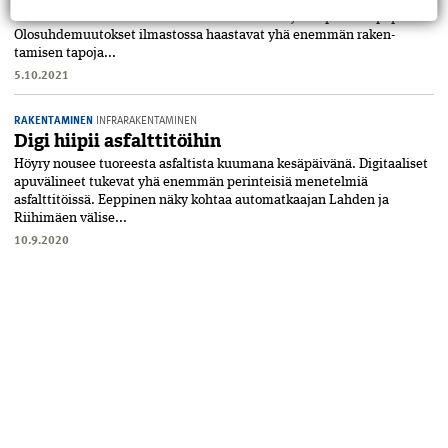
voimistuessa. Vain harkkorakenne saa enää täysin ”puhtaat paperit”.
Olosuhdemuutokset ilmastossa­ haastavat yhä enemmän raken­
tamisen tapoja...
5.10.2021
RAKENTAMINEN
INFRARAKENTAMINEN
Digi hiipii asfalttitöihin
Höyry nousee tuoreesta asfaltista kuumana kesäpäivänä. Digitaaliset
apuvälineet tukevat yhä enemmän perinteisiä menetelmiä
asfalttitöissä. Eeppinen näky kohtaa automatkaajan Lahden ja
Riihimäen välise...
10.9.2020