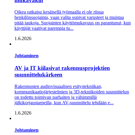
mukavakin
Oikea ratkaisu kesäisellä työmaalla ei ole riisua
henkilönsuojainta, vaan valita sopivat varusteet ja muistaa
pitää taukoja. Suojainten käyttömukavuus on parantunut, kun
käyttäjät vaativat parempia tu...
1.6.2026
Johtaminen
AV ja IT kiilasivat rakennusprojektien
suunnittelukärkeen
Rakennusten audiovisuaalisen esitystekniikan,
kommunikaatiojärjestelmien ja 3D-tekniikoiden suunnittelun
on todettu toimivan parhaiten ja vähimmillä
jälkikorjaustarpeilla, kun AV-suunnittelu tehdään e...
1.6.2026
Johtaminen