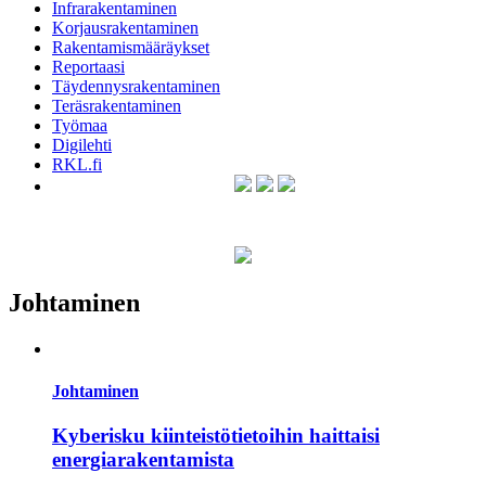
Infrarakentaminen
Korjausrakentaminen
Rakentamismääräykset
Reportaasi
Täydennysrakentaminen
Teräsrakentaminen
Työmaa
Digilehti
RKL.fi
Johtaminen
Johtaminen
Kyberisku kiinteistötietoihin haittaisi
energiarakentamista