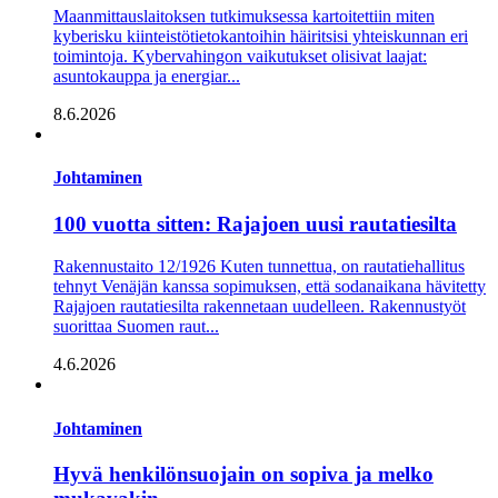
Maanmittauslaitoksen tutkimuksessa kartoitettiin miten
kyberisku kiinteistö­tietokantoihin häiritsisi yhteiskunnan eri
toimintoja. Kyber­vahingon vaikutukset olisivat laajat:
asuntokauppa ja energia­r...
8.6.2026
Johtaminen
100 vuotta sitten: Rajajoen uusi rautatiesilta
Rakennustaito 12/1926 Kuten tunnettua, on rautatiehallitus
tehnyt Venäjän kanssa sopimuksen, että sodanaikana hävitetty
Rajajoen rautatiesilta rakennetaan uudelleen. Rakennustyöt
suorittaa Suomen raut...
4.6.2026
Johtaminen
Hyvä henkilönsuojain on sopiva ja melko