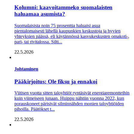
Kolumni: kaavoitammeko suomalaisten
haluamaa asumista?
Suomalaisista noin 75 prosenttia­ haluaisi asua
pientalomaisesti­ ­lähellä kaupunkien keskustoja­ ja hyvien
yhteyksien päässä, eli käytännössä kasvukeskusten oma­koti-,
­pari-­ tai rivi­talossa. Silti...
22.5.2026
Johtaminen
Pääkirjoitus: Ole fiksu ja ennakoi
Viitisen vuotta sitten taloyhtiöt ryntäsivät energiaremontteihin
kuin viimeiseen junaan. Huippu nähtiin vuonna 2022, kun
porauskoneet pärisivät silminnähden monien talo­yhtiöiden
pihoilla. Päätökset t...
22.5.2026