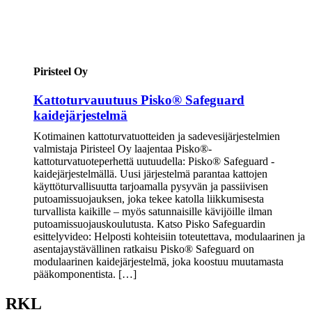
Piristeel Oy
Kattoturvauutuus Pisko® Safeguard
kaidejärjestelmä
Kotimainen kattoturvatuotteiden ja sadevesijärjestelmien
valmistaja Piristeel Oy laajentaa Pisko®-
kattoturvatuoteperhettä uutuudella: Pisko® Safeguard -
kaidejärjestelmällä. Uusi järjestelmä parantaa kattojen
käyttöturvallisuutta tarjoamalla pysyvän ja passiivisen
putoamissuojauksen, joka tekee katolla liikkumisesta
turvallista kaikille – myös satunnaisille kävijöille ilman
putoamissuojauskoulutusta. Katso Pisko Safeguardin
esittelyvideo: Helposti kohteisiin toteutettava, modulaarinen ja
asentajaystävällinen ratkaisu Pisko® Safeguard on
modulaarinen kaidejärjestelmä, joka koostuu muutamasta
pääkomponentista. […]
RKL