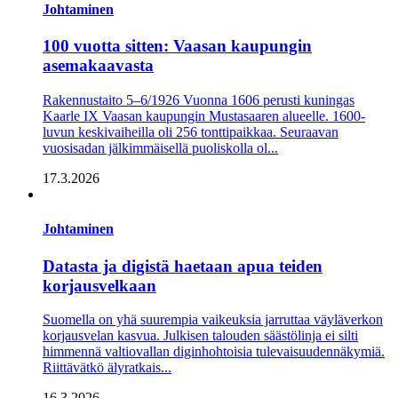
Johtaminen
100 vuotta sitten: Vaasan kaupungin
asemakaavasta
Rakennustaito 5–6/1926 Vuonna 1606 perusti kuningas
Kaarle IX Vaasan kaupungin Mustasaaren alueelle. 1600-
luvun keskivaiheilla oli 256 tonttipaikkaa. Seuraavan
vuosisadan jälkimmäisellä puoliskolla ol...
17.3.2026
Johtaminen
Datasta ja digistä haetaan apua teiden
korjausvelkaan
Suomella on yhä suurempia vaikeuksia jarruttaa väyläverkon
korjausvelan kasvua. Julkisen talouden säästölinja ei silti
himmennä valtiovallan diginhohtoisia tulevaisuudennäkymiä.
Riittävätkö älyratkais...
16.3.2026