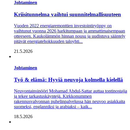
Johtaminen
Kriisitunnelma vaihtui suunnitelmallisuuteen
Vuoden 2022 energiaremonttien investointiryöppy on
vaihtunut vuonna 2026 harkitumpaan ja ammattimaisempaan
otteeseen. Kaukolämmön hinnan nousu ja uudistuva sääntely
pitävät energiatehokkuuden taloyhti...
21.5.2026
Johtaminen
Työ & elämä: Hyviä neuvoja kolmella kielellä
Neuvontainsinööri Mohamad Abdul-Sattar auttaa tontinostajia
ja tekee tarkastuskäyntejä. Kirkkonummen
rakennusvalvonnan puhelinpalvelussa hän neuvoo asiakkaita
suomeksi, englanniksi ja arabiaksi – kaik...
18.5.2026