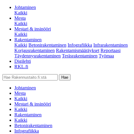
Johtaminen
Kaikki
Mesta
Kaikki
Mestari & insinööri
Kaikki
Rakentaminen
Kaikki
Betonirakentaminen
Infografiikka
Infrarakentaminen
Korjausrakentaminen
Rakentamismääräykset
Reportaasi
Täydennysrakentaminen
Teräsrakentaminen
Työmaa
Digilehti
RKL.fi
Johtaminen
Mesta
Kaikki
Mestari & insinööri
Kaikki
Rakentaminen
Kaikki
Betonirakentaminen
Infografiikka