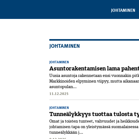
JOHTAMINEN
JOHTAMINEN
JOHTAMINEN
Asuntorakentamisen lama pahenta
Uusia asuntoja rakennetaan ensi vuonnakin pit
Markkinoiden elpyminen viipyy, mutta aikanaan k
asuntopulan...
11.12.2025
JOHTAMINEN
Tunneälykkyys tuottaa tulosta t
Omat ja toisten tunteet, vahvuudet ja heikkou
johtamisen tapa on yleistymässä suomalaisessa t
tunneälykkään j...
9.12.2025