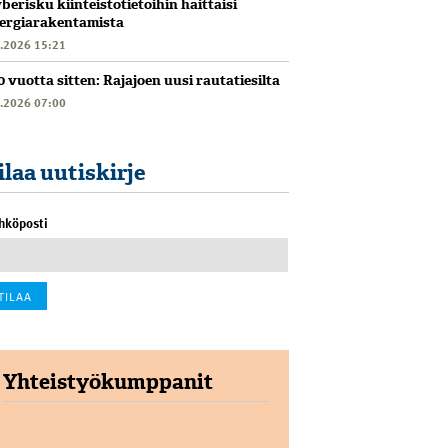
berisku kiinteistötietoihin haittaisi
ergiarakentamista
6.2026 15:21
0 vuotta sitten: Rajajoen uusi rautatiesilta
6.2026 07:00
ilaa uutiskirje
hköposti
Yhteistyökumppanit