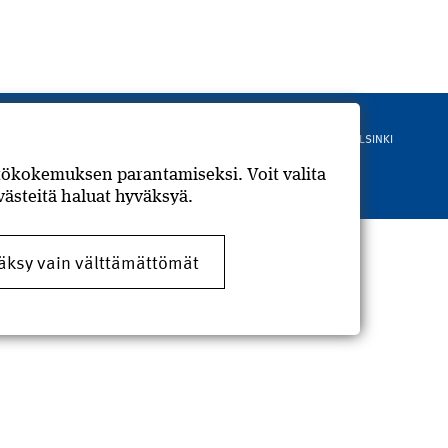
Rahakamarinportti 3 B, 00240 HELSINKI
puh: 010 2010 500
ttökokemuksen parantamiseksi. Voit valita
Tarkemmat yhteystiedot
Evästeet
ästeitä haluat hyväksyä.
äksy vain välttämättömät