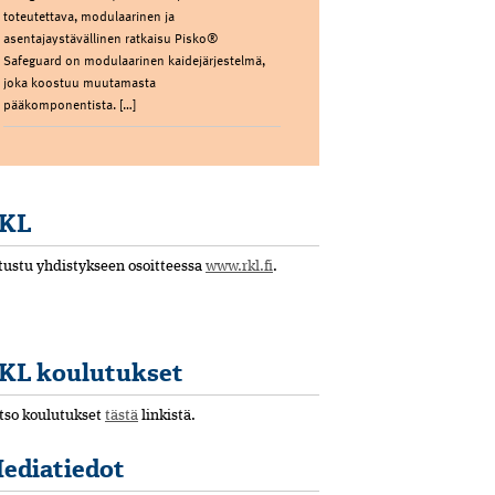
toteutettava, modulaarinen ja
asentajaystävällinen ratkaisu Pisko®
Safeguard on modulaarinen kaidejärjestelmä,
joka koostuu muutamasta
pääkomponentista. […]
KL
tustu yhdistykseen osoitteessa
www.rkl.fi
.
KL koulutukset
tso koulutukset
tästä
linkistä.
ediatiedot