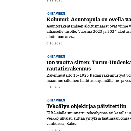
JOHTAMINEN
Kolumni: Asuntopula on ovella va
Asuntorakentamisen aloitusmäärät ovat viime 
alhaiselle tasolle. Vuosina 2023 ja 2024 aloitus
aloitetaan arvi...
6.10.2025
JOHTAMINEN
100 vuotta sitten: Turun-Uudenk
rautatierakennus
Rakennustaito 16/1925 Radan rakennustyöt void
maamme silloinen hallitus kirjelmällä tie- ja ves
3.10.2025
JOHTAMINEN
Tekoälyn ohjekirjaa päivitettiin
KIRA-alalle suunnattu tekoälyopas sai kesällä uut
Verkkojulkaisu auttaa yrityksiä laatimaan omia 
vauhdissa. Rake...
30.9.2025