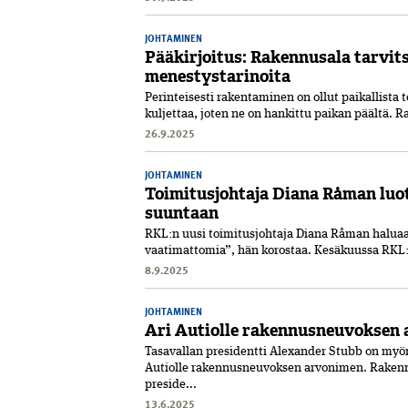
JOHTAMINEN
Pääkirjoitus: Rakennusala tarvi
menestystarinoita
Perinteisesti rakentaminen on ollut paikallista 
kuljettaa, joten ne on hankittu paikan päältä. 
26.9.2025
JOHTAMINEN
Toimitusjohtaja Diana Råman lu
suuntaan
RKL:n uusi toimitusjohtaja Diana Råman haluaa j
vaatimattomia”, hän korostaa. Kesäkuussa RKL:n
8.9.2025
JOHTAMINEN
Ari Autiolle rakennusneuvoksen 
Tasavallan presidentti Alexander Stubb on myö
Autiolle rakennusneuvoksen arvonimen. Rakenn
preside...
13.6.2025