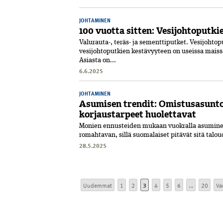
JOHTAMINEN
100 vuotta sitten: Vesijohtoputk
Valurauta-, teräs- ja sementtiputket. Vesijohtopu
vesijohto­putkien kestävyyteen on useissa mais
Asiasta on...
6.6.2025
JOHTAMINEN
Asumisen trendit: Omistusasunto
korjaustarpeet huolettavat
Monien ennusteiden mukaan vuokralla asuminen
romahtavan, sillä suomalaiset pitävät sitä talou
28.5.2025
Uudemmat
1
2
3
4
5
6
...
20
Va