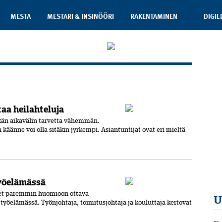
MESTA
MESTARI & INSINÖÖRI
RAKENTAMINEN
DIGIL
a heilahteluja
kän aikavälin tarvetta vähemmän.
äänne voi olla sitäkin jyrkempi. Asiantuntijat ovat eri mieltä
yöelämässä
det paremmin huomioon ottava
U
yöelämässä. Työnjohtaja, toimitusjohtaja ja kouluttaja kertovat