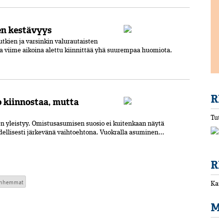
ien kestävyys
tkien ja varsinkin­ ­valurautaisten
sa viime aikoina alettu kiinnittää yhä suurempaa huomiota.
R
 kiinnostaa, mutta
Tu
 yleistyy. Omistusasumisen suosio ei kuitenkaan näytä
dellisesti järkevänä vaihtoehtona. Vuokralla asuminen...
R
nhemmat
Ka
M