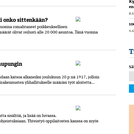
Ky
en
8.
i onko sittenkään?
10
vuosina romahtaneet poikkeuksellisen
4.
määrät olivat reilusti alle 20 000 asuntoa. Tänä vuonna
T
aupungin
Sä
aan katsoa alkaneiksi joulukuun 20 p:nä 1917, jolloin
irakennusten ylihallitukselle määräsi työt aloitetta...
ta sisältöä, ja lisää on luvassa.
ohjeistuksiaan. Yhteistyö oppilaitosten kanssa on myös