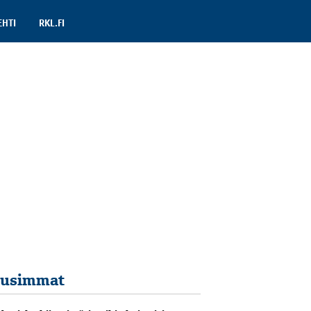
EHTI
RKL.FI
usimmat