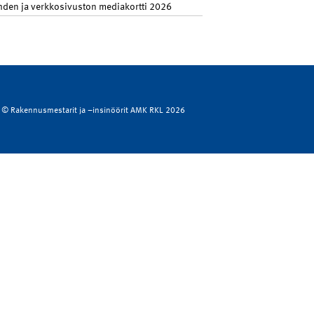
hden ja verkkosivuston mediakortti 2026
© Rakennusmestarit ja –insinöörit AMK RKL 2026