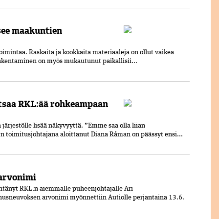
tsee maakuntien
toimintaa. Raskaita ja kookkaita materiaaleja on ollut vaikea
Rakentaminen on myös mukautunut paikallisii...
otsaa RKL:ää rohkeampaan
ärjestölle lisää näkyvyyttä. ”Emme saa olla liian
 toimitusjohtajana aloittanut Diana Råman on päässyt ensi...
arvonimi
ntänyt RKL:n aiemmalle puheenjohtajalle Ari
usneuvoksen arvonimi myönnettiin Autiolle perjantaina 13.6.