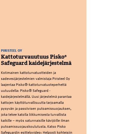
PIRISTEEL OY
Kattoturvauutuus Pisko®
Safeguard kaidejärjestelmä
Kotimainen kattoturvatuotteiden ja
sadevesijärjestelmien valmistaja Piristeel Oy
laajentaa Pisko®-kattoturvatuoteperhettä
uutuudella: Pisko® Safeguard -
kaidejärjestelmällä. Uusi järjestelmä parantaa
kattojen käyttöturvallisuutta tarjoamalla
pysyvän ja passiivisen putoamissuojauksen,
joka tekee katolla liikkumisesta turvallista
kaikille – myös satunnaisille kävijöille ilman
putoamissuojauskoulutusta. Katso Pisko
Safeguardin esittelyvideo: Helposti kohteisiin