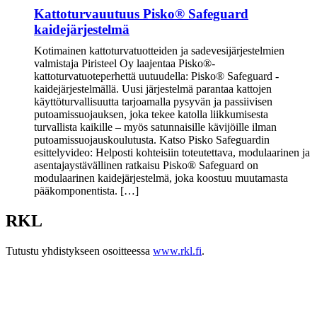
Kattoturvauutuus Pisko® Safeguard
kaidejärjestelmä
Kotimainen kattoturvatuotteiden ja sadevesijärjestelmien
valmistaja Piristeel Oy laajentaa Pisko®-
kattoturvatuoteperhettä uutuudella: Pisko® Safeguard -
kaidejärjestelmällä. Uusi järjestelmä parantaa kattojen
käyttöturvallisuutta tarjoamalla pysyvän ja passiivisen
putoamissuojauksen, joka tekee katolla liikkumisesta
turvallista kaikille – myös satunnaisille kävijöille ilman
putoamissuojauskoulutusta. Katso Pisko Safeguardin
esittelyvideo: Helposti kohteisiin toteutettava, modulaarinen ja
asentajaystävällinen ratkaisu Pisko® Safeguard on
modulaarinen kaidejärjestelmä, joka koostuu muutamasta
pääkomponentista. […]
RKL
Tutustu yhdistykseen osoitteessa
www.rkl.fi
.