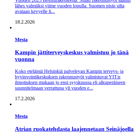
Vuoden 2025 Betonirakenteena. Sillan rakennustyöt saatiin
lähes valmiiksi viime vuoden lopulla. Suomen pisin silta
avataan kevyelle li...
18.2.2026
Mesta
Kampin jättiterveyskeskus valmistuu jo tänä
vuonna
Koko eteläistä Helsinkiä palvelevan Kampin terveys- ja
hyvinvointikeskuksen rakennustyöt valmistuvat YIT:n
ilmoituksen mukaan jo ensi syyskuussa eli alkuperäiseen
suunnitelmaan verrattuna yli vuoden e...
17.2.2026
Mesta
Atrian ruokatehdasta laajennetaan Seinäjoella