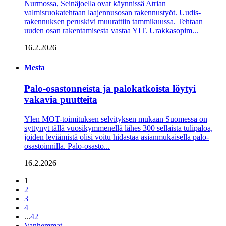
Nurmossa, Seinäjoella ovat käynnissä Atrian
valmisruokatehtaan laajennusosan rakennustyöt. Uudis­
rakennuksen peruskivi muurattiin tammikuussa. Tehtaan
uuden osan rakentamisesta vastaa YIT. Urakkasopim...
16.2.2026
Mesta
Palo-osastonneista ja palokatkoista löytyi
vakavia puutteita
Ylen MOT-toimituksen selvityksen mukaan Suomessa on
syttynyt tällä vuosikymmenellä lähes 300 sellaista tulipaloa,
joiden leviämistä olisi voitu hidastaa asianmukaisella palo-
osastoinnilla. Palo-osasto...
16.2.2026
1
2
3
4
...
42
Vanhemmat