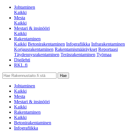
Johtaminen
Kaikki
Mesta
Kaikki
Mestari & insinööri
Kaikki
Rakentaminen
Kaikki
Betonirakentaminen
Infografiikka
Infrarakentaminen
Korjausrakentaminen
Rakentamismääräykset
Reportaasi
Täydennysrakentaminen
Teräsrakentaminen
Työmaa
Digilehti
RKL.fi
Johtaminen
Kaikki
Mesta
Mestari & insinööri
Kaikki
Rakentaminen
Kaikki
Betonirakentaminen
Infografiikka