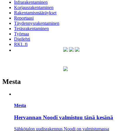
Infrarakentaminen
Korjausrakentaminen
Rakentamismääräykset
Reportaasi
Täydennysrakentaminen
Teräsrakentaminen
Työmaa
Digilehti
RKL.fi
Mesta
Mesta
Hervannan Noodi valmistuu tänä kesänä
Sähkötalon uudisrakennus Noodi on valmistumassa