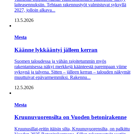
laiteasennuksiin. Tehtaan rakennustyöt valmistuvat syksyllä
2027, jolloin alkava...
13.5.2026
Mesta
Käänne lykkääntyi jälleen kerran
Suomen taloudessa ja vähän rajoitetummin myös
rakentamisessa näkyi merkkejä käänteestä parempaan viime
syksynä ja talvena. Sitten – jälleen kerran – talouden näkymät
muuttuivat epävarmemmiksi. Rakennu...
12.5.2026
Mesta
Kruunuvuorensilta on Vuoden betonirakenne
Kruunusillat-reitin itäisin silta, Kruunuvuorensilta, on palkittu