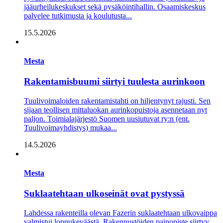
jääurheilukeskukset sekä pysäköintihallin. Osaamiskeskus
palvelee tutkimusta ja koulutusta...
15.5.2026
Mesta
Rakentamisbuumi siirtyi tuulesta aurinkoon
Tuulivoimaloiden rakentamistahti on hiljentynyt rajusti. Sen
sijaan teollisen mittaluokan aurinkopuistoja asennetaan nyt
paljon. Toimialajärjestö Suomen uusiutuvat ry:n (ent.
Tuulivoimayhdistys) mukaa...
14.5.2026
Mesta
Suklaatehtaan ulko­seinät ovat pystyssä
Lahdessa rakenteilla olevan Fazerin suklaatehtaan ulkovaippa
valmistui loppukeväästä. Rakennustöiden painopiste siirtyy