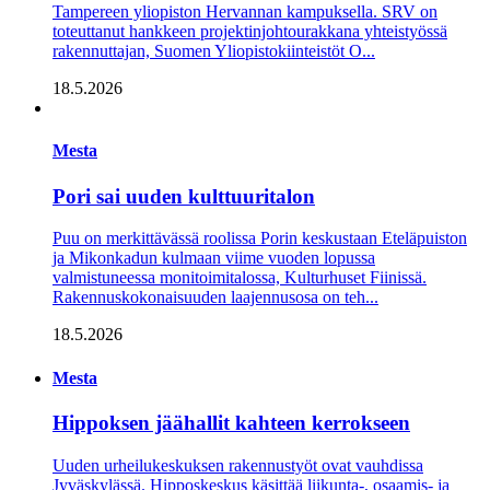
Tampereen yliopiston Hervannan kampuksella. SRV on
toteuttanut hankkeen projektinjohtourakkana yhteistyössä
rakennuttajan, Suomen Yliopistokiinteistöt O...
18.5.2026
Mesta
Pori sai uuden kulttuuritalon
Puu on merkittävässä roolissa Porin keskustaan Eteläpuiston
ja Mikonkadun kulmaan viime vuoden lopussa
valmistuneessa moni­toimitalossa, Kulturhuset Fiinissä.
Rakennuskokonaisuuden laajennusosa on teh...
18.5.2026
Mesta
Hippoksen jäähallit kahteen kerrokseen
Uuden urheilukeskuksen rakennustyöt ovat vauhdissa
Jyväskylässä. Hipposkeskus käsittää liikunta-, osaamis- ja