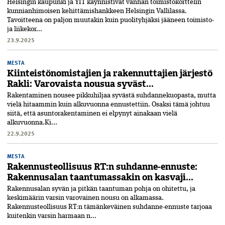
Helsingin kaupunki ja YIT käynnistivät vanhan toimistokorttelin
kunnianhimoisen kehittämishankkeen Helsingin Vallilassa.
Tavoitteena on paljon muutakin kuin puolityhjäksi jääneen toimisto-
ja liikekor...
23.9.2025
MESTA
Kiinteistönomistajien ja rakennuttajien järjestö
Rakli: Varovaista nousua syväst...
Rakentaminen nousee pikkuhiljaa syvästä suhdannekuopasta, mutta
vielä­ hitaammin kuin alkuvuonna ennustettiin. Osaksi tämä johtuu
siitä, että asuntorakentaminen ei elpynyt ainakaan vielä
alkuvuonna.Ki...
22.9.2025
MESTA
Rakennusteollisuus RT:n suhdanne-ennuste:
Rakennusalan taantumassakin on kasvaji...
Rakennusalan syvän ja pitkän taantuman pohja on ohitettu, ja
keskimäärin varsin varovainen nousu on alkamassa.
Rakennusteollisuus RT:n tämänkeväinen suhdanne-ennuste tarjoaa
kuitenkin varsin harmaan n...