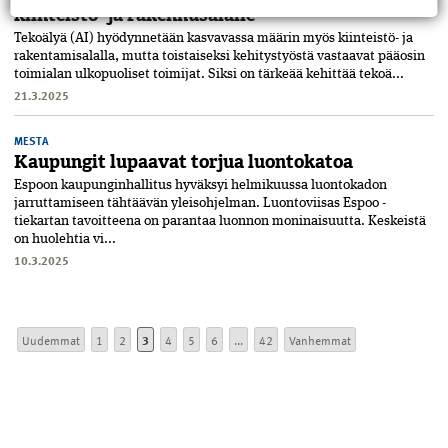
kiinteistö- ja rakennusalalle
Tekoälyä (AI) hyödynnetään kasvavassa määrin myös kiinteistö-­ ja
rakentamisalalla, mutta toistaiseksi kehitystyöstä vastaavat pääosin
toimialan ulkopuoliset toimijat. Siksi on tärkeää kehittää teko­ä...
21.3.2025
MESTA
Kaupungit lupaavat torjua luontokatoa
Espoon kaupunginhallitus hyväksyi helmikuussa luontokadon
jarruttamiseen tähtäävän yleisohjelman. Luontoviisas Espoo -
tiekartan tavoitteena on parantaa luonnon moninaisuutta. Keskeistä
on huolehtia vi...
10.3.2025
Uudemmat
1
2
3
4
5
6
...
42
Vanhemmat