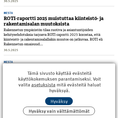
30.5.2025
MESTA
ROTI-raportti 2025 muistuttaa kiinteistö- ja
rakentamisalan muutoksista
Rakennetun ympäristön tilaa ruotiva ja asiantuntijoiden
kehitysehdotuksia tarjoava ROTI-raportti 2025 korostaa, että
kiinteistö- ja rakentamisalallakin muutos on jatkuvaa. ROTI eli
Rakennetun omaisuud...
30.5.2025
MESTA
Minimökkejä ja hoivaa Oulun Asuntomessuilla
Tämä sivusto käyttää evästeitä
2025
käyttökokemuksen parantamiseksi. Voit
Tänä kesänä Oulussa järjestettävät Asuntomessut esittelevät yleisölle
valita
asetuksista
mitä evästeitä haluat
perinteisemmän tarjonnan ohella pieniä hirsirakennuksia ja täysin
hyväksyä.
valmiina toimitettavia saunoja ja mökkejä. Tämän vuoden
Asuntome...
23.5.2025
Hyväksy
Hyväksy vain välttämättömät
MESTA
Tekoälyn eettinen pelikirja julkistettiin