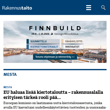
MESTA
MESTA
EU haluaa lisää kiertotaloutta – rakennusalalla
erityisen tärkeä rooli pää...
Euroopan komissio on laatimassa uutta kiertotalousasetusta,­ jonka
avulla EU kasvattaisi uudelleenkäytettävien­ tuotteiden ja uusioraaka-