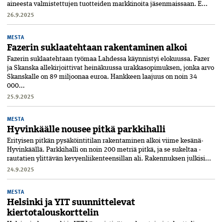
aineesta valmistettujen tuotteiden markkinoita jäsenmaissaan. E...
26.9.2025
MESTA
Fazerin suklaatehtaan rakentaminen alkoi
Fazerin suklaatehtaan työmaa Lahdessa käynnistyi elokuussa. Fazer
ja Skanska allekirjoittivat heinäkuussa urakkasopimuksen, jonka arvo
Skanskalle on 89 miljoonaa euroa. Hankkeen laajuus on noin 34
000...
25.9.2025
MESTA
Hyvinkäälle nousee pitkä parkkihalli
Erityisen pitkän pysäköintitilan rakentaminen alkoi viime kesänä­
Hyvinkäällä. Parkkihalli on noin 200 metriä pitkä, ja se sukeltaa ­
rautatien ylittävän kevyenliikenteensillan ali. Rakennuksen julkisi...
24.9.2025
MESTA
Helsinki ja YIT suunnittelevat
kiertotalouskorttelin