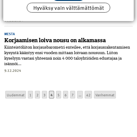
betonielementtejä kiertotalouden kehityshankkeen ensimmäisessä
Hyväksy vain välttämättömät
kokeilukohteessa. Vuosi sitten Skanska ja Umacon purkivat
Tampereen keskustas...
10.12.2024
MESTA
Korjaamisen loiva nousu on alkamassa
Kiinteistöliiton korjausbarometri enteilee, että korjausrakentamisen
kysyntä kääntyy ensi vuoden mittaan loivaan nousuun. Liiton
kyselyyn vastasi yhteensä noin 4 000 taloyhtiöiden edustajaa ja
isännöi...
9.12.2024
Uudemmat
1
2
3
4
5
6
7
...
42
Vanhemmat