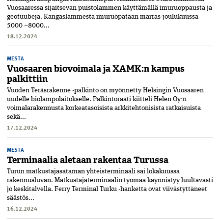
Vuosaaressa sijaitsevan puistolammen käyttämällä imuruoppausta ja
geotuubeja. Kangaslammesta imuruopataan marras-joulukuussa
5000 –8000...
18.12.2024
MESTA
Vuosaaren biovoimala ja XAMK:n kampus
palkittiin
Vuoden Teräsrakenne -palkinto ­on myönnetty Helsingin Vuosaaren
uudel­le biolämpölaitokselle. Palkinto­raati kiitteli Helen Oy:n
voimalarakennusta korkeatasoisista arkkitehtonisista ratkaisuista
sekä...
17.12.2024
MESTA
Terminaalia aletaan rakentaa Turussa
Turun matkustajasataman yhteisterminaali sai lokakuussa
rakennusluvan. Matkustajaterminaalin työmaa käynnistyy luultavasti
jo keskitalvella. Ferry Terminal Turku -hanketta ovat viivästyttäneet
säästös...
16.12.2024