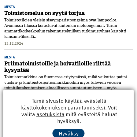
MESTA
Toimistomelua on syytä torjua
Toimistotilojen yleisin sisä­ympäristöongelma ovat lämpöolot.
Avoimissa tiloissa korostuvat kuitenkin meluongelmat. Turun
ammattikorkeakoulun rakennustekniikan tutkimusryhmä kartoitti
kansainvälisellä...
13.12.2024
MESTA
Priimatoimistoille ja hoivatiloille riittää
kysyntää
Toimistomarkkina on Suo­mes­sa eriytymässä, mikä vaikuttaa paitsi
vuokra- ja kiinteistösijoitusmarkkinoihin myös tulevien vuosien
toimitilarakentamisen alueelliseen suuntautumiseen – myös
kasvukeskust...
Tämä sivusto käyttää evästeitä
11.12.2024
käyttökokemuksen parantamiseksi. Voit
valita
asetuksista
mitä evästeitä haluat
MESTA
hyväksyä.
Vanhoja betonielementtejä hyödynnetään
uudiskohteessa
Hyväksy
Tampereella on tänä syksynä asennettu uudelleen käytettäviä