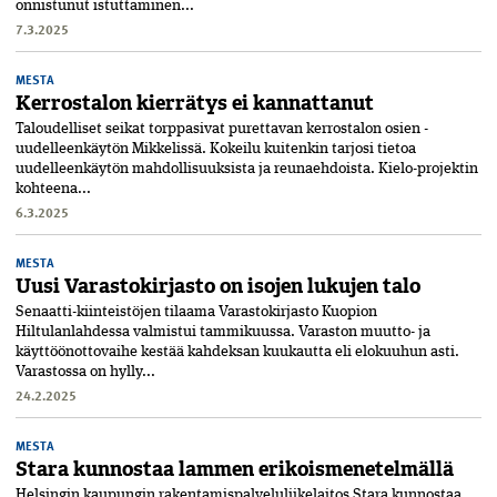
onnistunut istuttaminen...
7.3.2025
MESTA
Kerrostalon kierrätys ei kannattanut
Taloudelliset seikat torppasivat purettavan kerrostalon osien ­
uudelleenkäytön Mikkelissä. Kokeilu kuitenkin tarjosi tietoa
uudelleenkäytön mahdollisuuksista ja reunaehdoista. Kielo-projektin
kohteena...
6.3.2025
MESTA
Uusi Varastokirjasto on isojen lukujen talo
Senaatti-kiinteistöjen tilaama ­Varastokirjasto Kuopion
Hiltulanlahdessa valmistui tammikuussa. Varaston muutto- ja
käyttöönottovaihe kestää kahdeksan kuukautta eli elokuuhun asti.
Varastossa on hylly...
24.2.2025
MESTA
Stara kunnostaa lammen erikoismenetelmällä
Helsingin kaupungin rakentamispalveluliikelaitos Stara kunnostaa