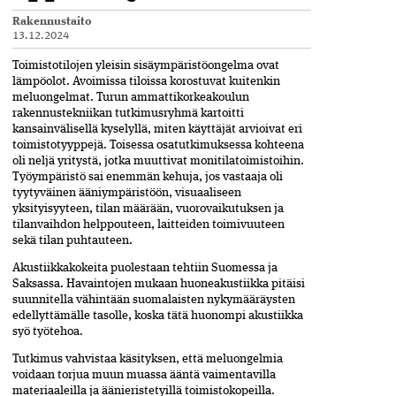
Rakennustaito
13.12.2024
Toimistotilojen yleisin sisä­ympäristöongelma ovat
lämpöolot. Avoimissa tiloissa korostuvat kuitenkin
meluongelmat. Turun ammattikorkeakoulun
rakennustekniikan tutkimusryhmä kartoitti
kansainvälisellä kyselyllä, miten käyttäjät arvioivat eri
toimistotyyppejä. Toisessa osatutkimuksessa kohteena
oli neljä yritystä, jotka muuttivat moni­tilatoimistoihin.
Työympäristö sai enemmän kehuja,­ jos vastaaja oli
tyytyväinen ääniympäristöön, visuaaliseen
yksityisyyteen, tilan määrään, vuorovaikutuksen ja
tilanvaihdon helppouteen, laitteiden toimivuuteen
sekä tilan puhtauteen.
Akustiikkakokeita puolestaan­ tehtiin Suomessa ja
Saksassa.­ Havaintojen mukaan huone­akustiikka pitäisi
suunnitella vähintään suomalaisten nykymää­räysten
edellyttämälle tasolle, koska tätä huonompi akustiikka
syö työtehoa.
Tutkimus vahvistaa käsityksen, että meluongelmia
voidaan torjua muun muassa ääntä vaimen­tavilla
materiaaleilla ja ääni­eristetyillä toimistokopeilla.