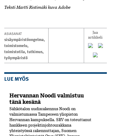
Teksti Martti Ristimäki kuva Adobe
ASIASANAT
Jaa
artikkeli
sisäympäristöongelma
,
toimistomelu
,
toimistotila
,
tutkimus
,
työympäristö
LUE MYÖS
Hervannan Noodi valmistuu
tänä kesänä
Sähkötalon uudisrakennus Noodi on
valmistumassa Tampereen yliopiston
Hervannan kampuksella. SRV on toteuttanut
hankkeen projektinjohtourakkana
yhteistyössä rakennuttajan, Suomen