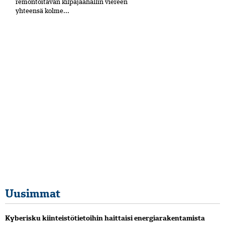
remontoitavan kilpajäähallin viereen
yhteensä kolme...
Uusimmat
Kyberisku kiinteistötietoihin haittaisi energiarakentamista