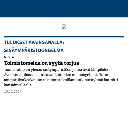
TULOKSET AVAINSANALLA:
SISÄYMPÄRISTÖONGELMA
MESTA
Toimistomelua on syytä torjua
Toimistotilojen yleisin sisä­ympäristöongelma ovat lämpöolot.
Avoimissa tiloissa korostuvat kuitenkin meluongelmat. Turun
ammattikorkeakoulun rakennustekniikan tutkimusryhmä kartoitti
kansainvälisellä...
13.12.2024