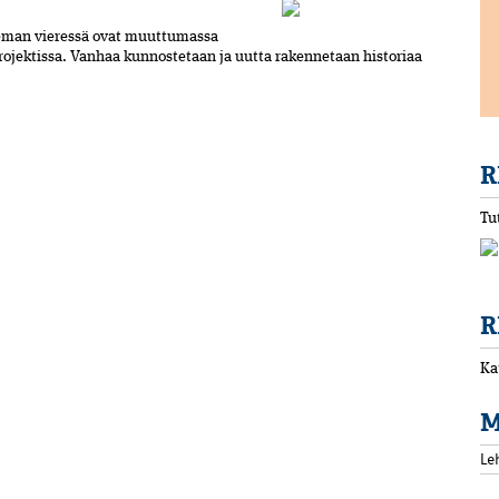
seman vieressä ovat muuttumassa
rojektissa. Vanhaa kunnostetaan ja uutta rakennetaan historiaa
R
Tu
R
Ka
M
Le