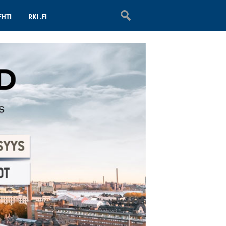
EHTI
RKL.FI