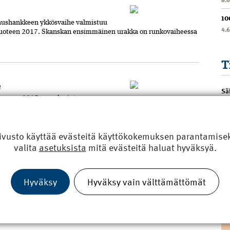
10
nnushankkeen ykkösvaihe valmistuu
4.
t vuoteen 2017. Skanskan ensimmäinen urakka on runkovaiheessa
T
e
Sä
 vuonna 2017 peruskorjatussa
nnuksen ja lisärakennusten talotekniikka, sisäolosuhteet,
ivusto käyttää evästeitä käyttökokemuksen parantamiseks
valita
asetuksista
mitä evästeitä haluat hyväksyä.
tyvyyttä
hjää toimistotilaa. Peab rakentaa
Hyväksy
Hyväksy vain välttämättömät
välkkyy jopa 100 000 uutta konttorineliötä. Mistä moinen