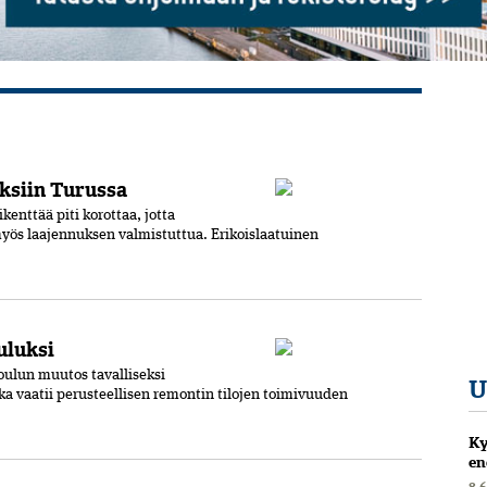
ksiin Turussa
kenttää piti korottaa, jotta
yös laajennuksen valmistuttua. Erikoislaatuinen
uluksi
koulun muutos tavalliseksi
U
ka vaatii perusteellisen remontin tilojen toimivuuden
Ky
en
8.