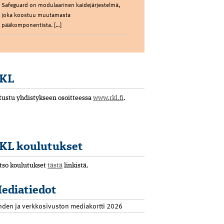
Safeguard on modulaarinen kaidejärjestelmä,
joka koostuu muutamasta
pääkomponentista. […]
KL
tustu yhdistykseen osoitteessa
www.rkl.fi
.
KL koulutukset
tso koulutukset
tästä
linkistä.
ediatiedot
hden ja verkkosivuston mediakortti 2026