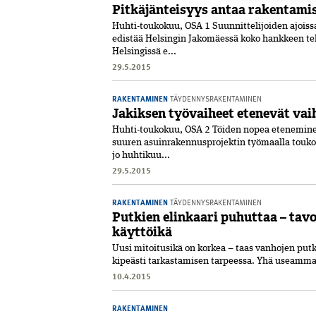
Pitkäjänteisyys antaa rakentamis
Huhti-toukokuu, OSA 1 Suunnittelijoiden ajoiss
edistää Helsingin Jakomäessä koko hankkeen te
Helsingissä e...
29.5.2015
RAKENTAMINEN
TÄYDENNYSRAKENTAMINEN
Jakiksen työvaiheet etenevät vai
Huhti-toukokuu, OSA 2 Töiden nopea etenemine
suuren asuinrakennusprojektin työmaalla toukok
jo huhtikuu...
29.5.2015
RAKENTAMINEN
TÄYDENNYSRAKENTAMINEN
Putkien elinkaari puhuttaa – tav
käyttöikä
Uusi mitoitusikä on korkea – taas vanhojen putki
kipeästi tarkastamisen tarpeessa. Yhä useammas
10.4.2015
RAKENTAMINEN