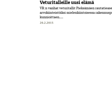
Veturitalleille uusi elämä
VR:n vanhat veturitallit Pieksämäen rautatiea
arvokiinteistöiksi mielenkiintoisessa rakennusp
kunnioittaen....
20.2.2015