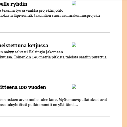
elle ryhdin
a tekemä työ ja vankka projektinjohto
hokasta läpivientiä. Jakomäen suuri asuinrakennusprojekti
heistettuna ketjussa
n näkyy selvästi Helsingin Jakomäen
uussa. Toinenkin 140 metriä pitkistä taloista saatiin purettua
oitteena 100 vuoden
en riskien arvioinnille tulee kiire. Myös muoviputkitukset ovat
sa taloyhtiössä putkiremontti on yllättämä...