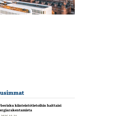
usimmat
berisku kiinteistötietoihin haittaisi
ergiarakentamista
6.2026 15:21