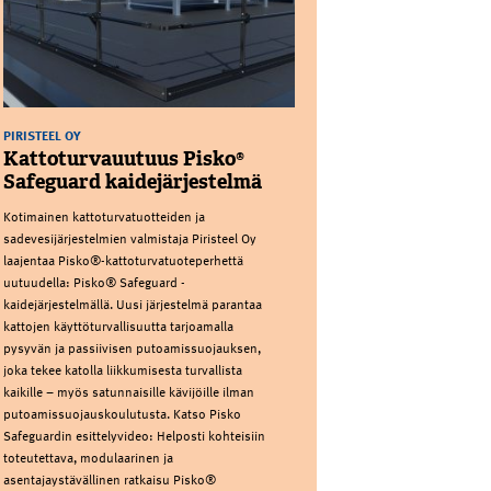
PIRISTEEL OY
Kattoturvauutuus Pisko®
Safeguard kaidejärjestelmä
Kotimainen kattoturvatuotteiden ja
sadevesijärjestelmien valmistaja Piristeel Oy
laajentaa Pisko®-kattoturvatuoteperhettä
uutuudella: Pisko® Safeguard -
kaidejärjestelmällä. Uusi järjestelmä parantaa
kattojen käyttöturvallisuutta tarjoamalla
pysyvän ja passiivisen putoamissuojauksen,
joka tekee katolla liikkumisesta turvallista
kaikille – myös satunnaisille kävijöille ilman
putoamissuojauskoulutusta. Katso Pisko
Safeguardin esittelyvideo: Helposti kohteisiin
toteutettava, modulaarinen ja
asentajaystävällinen ratkaisu Pisko®