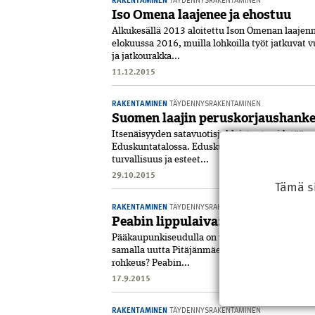
Iso Omena laajenee ja ehostuu
Alkukesällä 2013 aloitettu Ison Omenan laaje
elokuussa 2016, muilla lohkoilla työt jatkuva
ja jatkourakka...
11.12.2015
RAKENTAMINEN
TÄYDENNYSRAKENTAMINEN
Suomen laajin peruskorjaushank
Itsenäisyyden satavuotisjuhlaistunto pidetään
Eduskuntatalossa. Eduskunnan suojellun päärake
turvallisuus ja esteet...
29.10.2015
Tämä s
RAKENTAMINEN
TÄYDENNYSRAKENTAMINEN
Peabin lippulaiva: toimivaa viih
Pääkaupunkiseudulla on yli miljoonaa neliötä ty
samalla uutta Pitäjänmäelle ja suunnitelmissa 
rohkeus? Peabin...
17.9.2015
RAKENTAMINEN
TÄYDENNYSRAKENTAMINEN