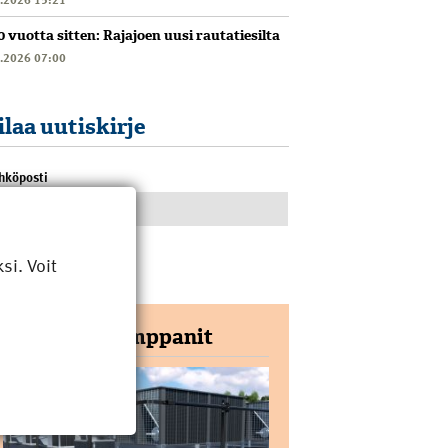
0 vuotta sitten: Rajajoen uusi rautatiesilta
6.2026 07:00
ilaa uutiskirje
hköposti
i. Voit
Yhteistyökumppanit