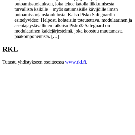
putoamissuojauksen, joka tekee katolla liikkumisesta
turvallista kaikille – myös satunnaisille kävijöille ilman
putoamissuojauskoulutusta. Katso Pisko Safeguardin
esittelyvideo: Helposti kohteisiin toteutettava, modulaarinen ja
asentajaystävällinen ratkaisu Pisko® Safeguard on
modulaarinen kaidejärjestelmä, joka koostuu muutamasta
pääkomponentista. […]
RKL
Tutustu yhdistykseen osoitteessa
www.rkl.fi
.