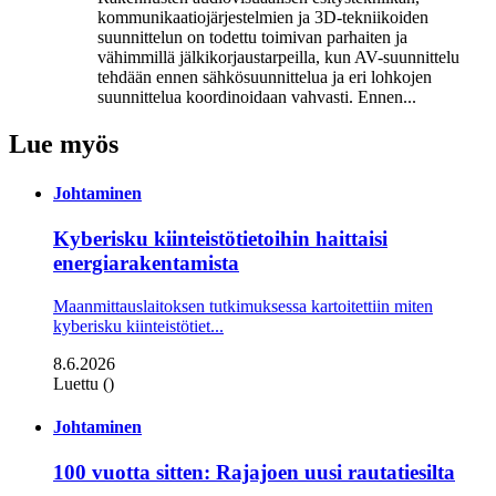
kommunikaatiojärjestelmien ja 3D-tekniikoiden
suunnittelun on todettu toimivan parhaiten ja
vähimmillä jälkikorjaustarpeilla, kun AV-suunnittelu
tehdään ennen sähkösuunnittelua ja eri lohkojen
suunnittelua koordinoidaan vahvasti. Ennen...
Lue myös
Johtaminen
Kyberisku kiinteistötietoihin haittaisi
energiarakentamista
Maanmittauslaitoksen tutkimuksessa kartoitettiin miten
kyberisku kiinteistö­tiet...
8.6.2026
Luettu ()
Johtaminen
100 vuotta sitten: Rajajoen uusi rautatiesilta