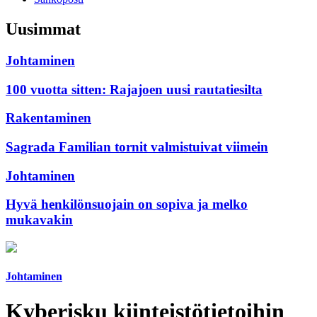
Uusimmat
Johtaminen
100 vuotta sitten: Rajajoen uusi rautatiesilta
Rakentaminen
Sagrada Familian tornit valmistuivat viimein
Johtaminen
Hyvä henkilönsuojain on sopiva ja melko
mukavakin
Johtaminen
Kyberisku kiinteistötietoihin