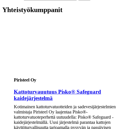
Yhteistyökumppanit
Piristeel Oy
Kattoturvauutuus Pisko® Safeguard
kaidejärjestelmä
Kotimainen kattoturvatuotteiden ja sadevesijärjestelmien
valmistaja Piristeel Oy laajentaa Pisko®-
kattoturvatuoteperhettä uutuudella: Pisko® Safeguard -
kaidejärjestelmällä. Uusi järjestelmä parantaa kattojen
käyttöturvallisuutta tarjoamalla pysyvän ja passiivisen