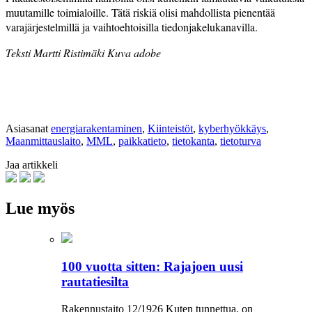
muutamille toimialoille. Tätä riskiä olisi mahdollista pienentää
varajärjestelmillä ja vaihtoehtoisilla tiedonjakelukanavilla.
Teksti Martti Ristimäki Kuva adobe
Asiasanat
energiarakentaminen
,
Kiinteistöt
,
kyberhyökkäys
,
Maanmittauslaito
,
MML
,
paikkatieto
,
tietokanta
,
tietoturva
Jaa artikkeli
Lue myös
100 vuotta sitten: Rajajoen uusi
rautatiesilta
Rakennustaito 12/1926 Kuten tunnettua, on