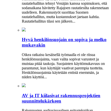
rautatiehallitus tehnyt Venäjän kanssa sopimuksen, että
sodanaikana hävitetty Rajajoen rautatiesilta rakennetaan
uudelleen. Rakennustyöt suorittaa Suomen
rautatiehallitus, mutta kustannukset jaetaan kahtia.
Rautatiehallitus tilasi sen jälkeen...
Hyvä henkilönsuojain on sopiva ja melko
mukavakin
Oikea ratkaisu kesäisellä työmaalla ei ole riisua
henkilönsuojainta, vaan valita sopivat varusteet ja
muistaa pitää taukoja. Suojainten käyttömukavuus on
parantunut, kun käyttäjät vaativat parempia tuotteita.
Henkilönsuojaimia käytetään entistä enemmän, ja
niiden käyttöä...
AV ja IT kiilasivat rakennusprojektien
suunnittelukärkeen
Rakennusten audiovisuaalisen esitystekniikan,