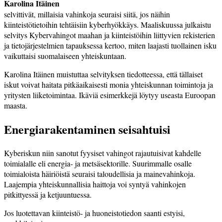
Karolina Itäinen
selvittivät, millaisia vahinkoja seuraisi siitä, jos näihin
kiinteistötietoihin tehtäisiin kyberhyökkäys. Maaliskuussa julkaistu
selvitys Kybervahingot maahan ja kiinteistöihin liittyvien rekisterien
ja tietojärjestelmien tapauksessa kertoo, miten laajasti tuollainen isku
vaikuttaisi suomalaiseen yhteiskuntaan.
Karolina Itäinen muistuttaa selvityksen tiedotteessa, että tällaiset
iskut voivat haitata pitkäaikaisesti monia yhteiskunnan toimintoja ja
yritysten liiketoimintaa. Ikäviä esimerkkejä löytyy useasta Euroopan
maasta.
Energiarakentaminen seisahtuisi
Kyberiskun niin sanotut fyysiset vahingot rajautuisivat kahdelle
toimialalle eli energia- ja metsäsektorille. Suurimmalle osalle
toimialoista häiriöistä seuraisi­ taloudellisia ja mainevahinkoja.
Laajempia yhteiskunnallisia haittoja voi syntyä vahinkojen
pitkittyessä ja ketjuuntuessa.
Jos luotettavan kiinteistö- ja huoneis­to­tiedon saanti estyisi,