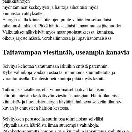
pankkilainojen
myöntäminen keskeytyisi ja haittoja aiheu­tuisi myös
kiinteistönvälitykselle.
Energia-alalla kiinteistötietojen puute­ vähitellen seisauttaisi
rakennushankkeet. Pitkä häiriö saattaisi lamaannuttaa jätehuollon.
Vaikutukset näkyisivät myös maanpuolustuksessa, kunnissa,
oikeusjärjestelmässä, verohallinnossa ja lupaviranomaisissa.
Taitavampaa viestintää, useampia kanavia
Selvitys kehottaa varautumaan iskuihin entistä paremmin.
Kybervahinkoja voidaan estää tai minimoida suunnittelulla ja
varautumisella. Kiinteistötietokantoja pitää myös kehittää.
Tutkimus suosittelee, että viranomaiset laativat tällaisiin
häiriötilanteisiin keskittyvän viestintästrategian. Häiriö­tilanteissa
kiinteistö- ja huoneistotietojen käyttäjät haluavat selkeän tilanne­
kuvan ja ennusteen häiriön kestosta.
Selvityksen perusteella suurin osa toimialoista selviäisi
lyhytaikaisista häiriöistä ilman suurempia vahinkoja.
Pitkäkestoisemmilla häiriöillä olisi kuitenkin lamauttavia vaikutuksia