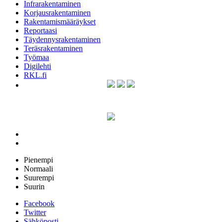
Infrarakentaminen
Korjausrakentaminen
Rakentamismääräykset
Reportaasi
Täydennysrakentaminen
Teräsrakentaminen
Työmaa
Digilehti
RKL.fi
Pienempi
Normaali
Suurempi
Suurin
Facebook
Twitter
Sähköposti