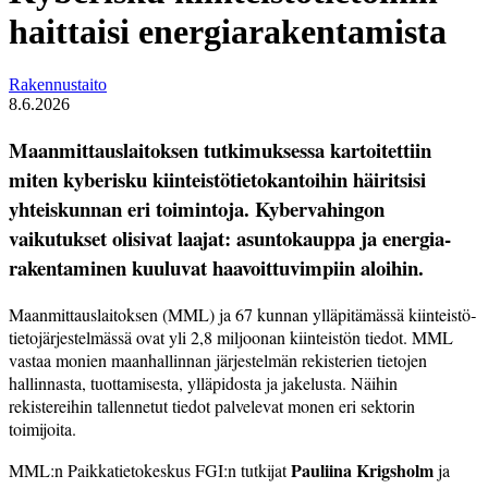
haittaisi energiarakentamista
Rakennustaito
8.6.2026
Maanmittauslaitoksen tutkimuksessa kartoitettiin
miten kyberisku kiinteistö­tietokantoihin häiritsisi
yhteiskunnan eri toimintoja. Kyber­vahingon
vaikutukset olisivat laajat: asuntokauppa ja energia­
rakentaminen kuuluvat haavoittuvimpiin aloihin.
Maanmittauslaitoksen (MML) ja 67 kunnan yllä­pitämässä kiinteistö­
tietojärjestelmässä ovat yli 2,8 miljoonan kiinteistön tiedot. MML
vastaa monien maanhallinnan järjestelmän rekisterien tietojen
hallinnasta, tuottamisesta, ylläpidosta ja jakelusta. Näihin
rekistereihin tallennetut tiedot palvelevat monen eri sektorin
toimijoita.
Pauliina Krigsholm
MML:n Paikkatietokeskus FGI:n tutkijat
ja