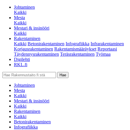
Johtaminen
Kaikki
Mesta
Kaikki
Mestari & insinööri
Kaikki
Rakentaminen
Kaikki
Betonirakentaminen
Infografiikka
Infrarakentaminen
Korjausrakentaminen
Rakentamismääräykset
Reportaasi
Täydennysrakentaminen
Teräsrakentaminen
Työmaa
Digilehti
RKL.fi
Johtaminen
Mesta
Kaikki
Mestari & insinööri
Kaikki
Rakentaminen
Kaikki
Betonirakentaminen
Infografiikka