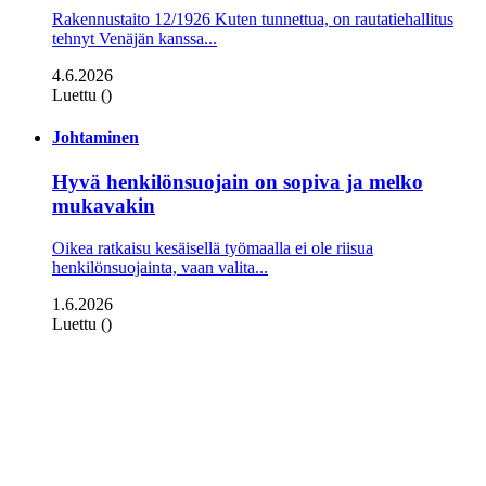
Rakennustaito 12/1926 Kuten tunnettua, on rautatiehallitus
tehnyt Venäjän kanssa...
4.6.2026
Luettu ()
Johtaminen
Hyvä henkilönsuojain on sopiva ja melko
mukavakin
Oikea ratkaisu kesäisellä työmaalla ei ole riisua
henkilönsuojainta, vaan valita...
1.6.2026
Luettu ()