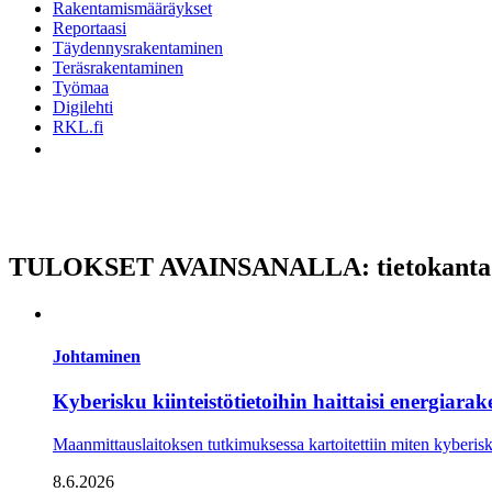
Rakentamismääräykset
Reportaasi
Täydennysrakentaminen
Teräsrakentaminen
Työmaa
Digilehti
RKL.fi
TULOKSET AVAINSANALLA: tietokanta
Johtaminen
Kyberisku kiinteistötietoihin haittaisi energiara
Maanmittauslaitoksen tutkimuksessa kartoitettiin miten kyberisku 
8.6.2026