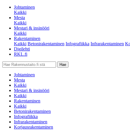
Johtaminen
Kaikki
Mesta
Kaikki
Mestari & insinööri
Kaikki
Rakentaminen
Kaikki
Betonirakentaminen
Infografiikka
Infrarakentaminen
Ko
Digilehti
RKL.fi
Johtaminen
Mesta
Kaikki
Mestari & insinööri
Kaikki
Rakentaminen
Kaikki
Betonirakentaminen
Infografiikka
Infrarakentaminen
Korjausrakentaminen