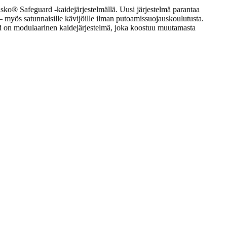
isko® Safeguard -kaidejärjestelmällä. Uusi järjestelmä parantaa
e – myös satunnaisille kävijöille ilman putoamissuojauskoulutusta.
ard on modulaarinen kaidejärjestelmä, joka koostuu muutamasta