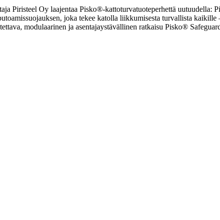
taja Piristeel Oy laajentaa Pisko®-kattoturvatuoteperhettä uutuudella: P
 putoamissuojauksen, joka tekee katolla liikkumisesta turvallista kaikill
eutettava, modulaarinen ja asentajaystävällinen ratkaisu Pisko® Safegu