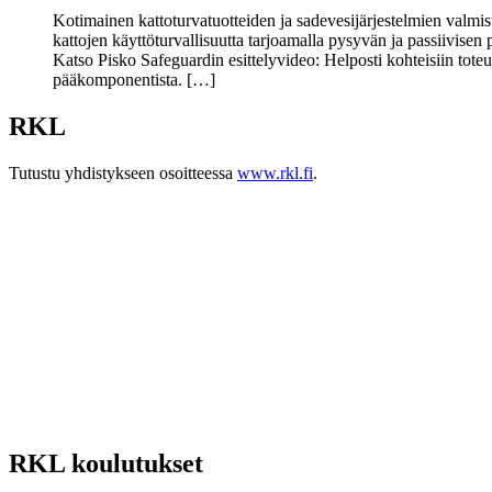
Kotimainen kattoturvatuotteiden ja sadevesijärjestelmien valmis
kattojen käyttöturvallisuutta tarjoamalla pysyvän ja passiivisen
Katso Pisko Safeguardin esittelyvideo: Helposti kohteisiin tot
pääkomponentista. […]
RKL
Tutustu yhdistykseen osoitteessa
www.rkl.fi
.
RKL koulutukset