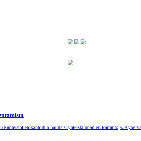
kentamista
kiinteistö­tietokantoihin häiritsisi yhteiskunnan eri toimintoja. Kyber­va