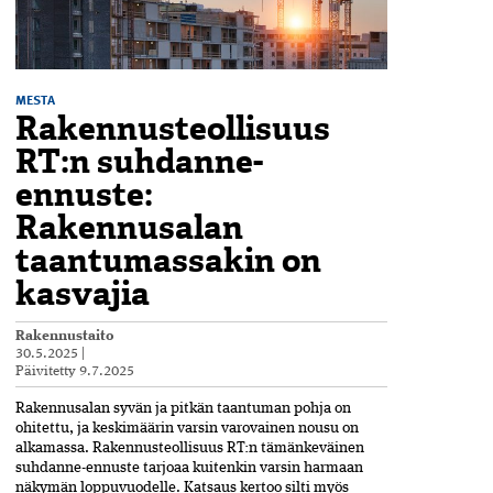
MESTA
Rakennusteollisuus
RT:n suhdanne-
ennuste:
Rakennusalan
taantumassakin on
kasvajia
Rakennustaito
30.5.2025
|
Päivitetty
9.7.2025
Rakennusalan
syvän
ja
pitkän
taantuman
pohja
on
ohitettu,
ja
keskimäärin
varsin
varovainen
nousu
on
alkamassa.
Rakennusteollisuus
RT
:
n
tämänkeväinen
suhdanne-
ennuste
tarjoaa
kuitenkin
varsin
harmaan
näkymän
loppuvuodelle.
Katsaus
kertoo
silti
myös