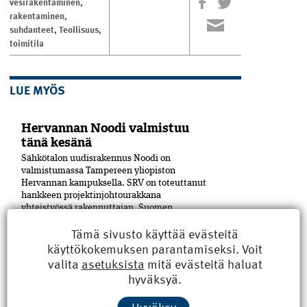
vesirakentaminen
,
rakentaminen
,
suhdanteet
,
Teollisuus
,
toimitila
LUE MYÖS
Hervannan Noodi valmistuu
tänä kesänä
Sähkötalon uudisrakennus Noodi on
valmistumassa Tampereen yliopiston
Hervannan kampuksella. SRV on toteuttanut
hankkeen projektinjohtourakkana
yhteistyössä rakennuttajan, Suomen
Yliopistokiinteistöt Oy:n (SYK), kanssa.
Tämä sivusto käyttää evästeitä
Yliopisto tulee Noodiin vuokralle.
käyttökokemuksen parantamiseksi. Voit
Hankekokonaisuuteen on sisältynyt...
valita
asetuksista
mitä evästeitä haluat
hyväksyä.
Pori sai uuden kulttuuritalon
Puu on merkittävässä roolissa Porin
Hyväksy
keskustaan Eteläpuiston ja Mikonkadun