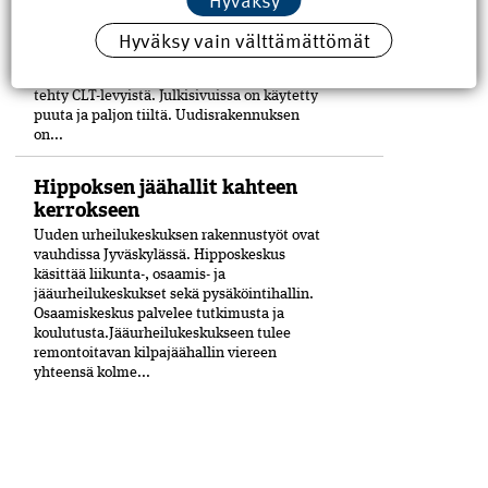
kulmaan viime vuoden lopussa
Hyväksy vain välttämättömät
valmistuneessa moni­toimitalossa,
Kulturhuset Fiinissä.
Rakennuskokonaisuuden laajennusosa on
tehty CLT-levyistä. Julkisivuissa on käytetty
puuta ja paljon tiiltä. Uudisrakennuksen
on...
Hippoksen jäähallit kahteen
kerrokseen
Uuden urheilukeskuksen rakennustyöt ovat
vauhdissa Jyväskylässä. Hipposkeskus
käsittää liikunta-, osaamis- ja
jääurheilukeskukset sekä pysäköintihallin.
Osaamiskeskus palvelee tutkimusta ja
koulutusta.Jääurheilukeskukseen tulee
remontoitavan kilpajäähallin viereen
yhteensä kolme...