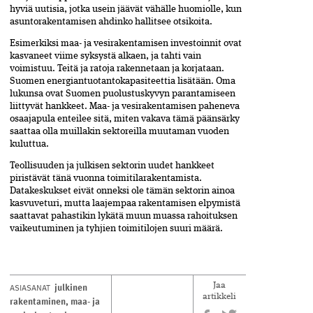
hyviä
uutisia,
jotka
usein
jäävät
vähälle
huomiolle,
kun
asuntorakentamisen
ahdinko
hallitsee
otsikoita.
Esimerkiksi
maa-
ja
vesirakentamisen
investoinnit
ovat
kasvaneet
viime
syksystä
alkaen,
ja
tahti
vain
voimistuu.
Teitä
ja
ratoja
rakennetaan
ja
korjataan.
Suomen
energiantuotantokapasiteettia
lisätään.
Oma
lukunsa
ovat
Suomen
puolustuskyvyn
parantamiseen
liittyvät
hankkeet.
Maa-
ja
vesirakentamisen
paheneva
osaajapula
enteilee
sitä,
miten
vakava
tämä
päänsärky
saattaa
olla
muillakin
sektoreilla
muutaman
vuoden
kuluttua.
Teollisuuden
ja
julkisen
sektorin
uudet
hankkeet
piristävät
tänä
vuonna
toimitilarakentamista.
Datakeskukset
eivät
onneksi
ole
tämän
sektorin
ainoa
kasvuveturi,
mutta
laajempaa
rakentamisen
elpymistä
saattavat
pahastikin
lykätä
muun
muassa
rahoituksen
vaikeutuminen
ja
tyhjien
toimitilojen
suuri
määrä.
julkinen
ASIASANAT
Jaa
artikkeli
rakentaminen
,
maa- ja