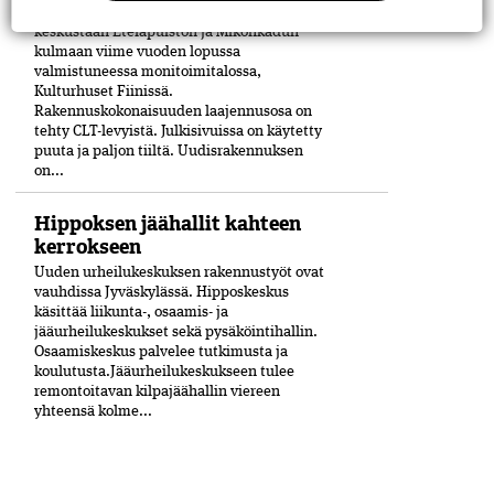
Puu on merkittävässä roolissa Porin
keskustaan Eteläpuiston ja Mikonkadun
kulmaan viime vuoden lopussa
valmistuneessa moni­toimitalossa,
Kulturhuset Fiinissä.
Rakennuskokonaisuuden laajennusosa on
tehty CLT-levyistä. Julkisivuissa on käytetty
puuta ja paljon tiiltä. Uudisrakennuksen
on...
Hippoksen jäähallit kahteen
kerrokseen
Uuden urheilukeskuksen rakennustyöt ovat
vauhdissa Jyväskylässä. Hipposkeskus
käsittää liikunta-, osaamis- ja
jääurheilukeskukset sekä pysäköintihallin.
Osaamiskeskus palvelee tutkimusta ja
koulutusta.Jääurheilukeskukseen tulee
remontoitavan kilpajäähallin viereen
yhteensä kolme...