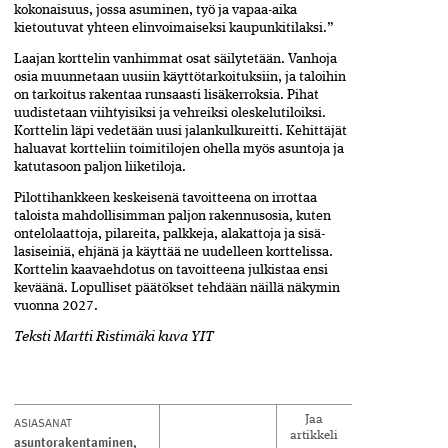
kokonaisuus, jossa asuminen, työ ja vapaa-aika
kietoutuvat yhteen elinvoimaiseksi kaupunkitilaksi.”
Laajan korttelin vanhimmat osat säilytetään. Vanhoja
osia muunnetaan uusiin käyttötarkoituksiin, ja taloihin
on tarkoitus rakentaa runsaasti lisäkerroksia. Pihat
uudistetaan viihtyisiksi ja vehreiksi oleskelutiloiksi.
Korttelin läpi­ vedetään uusi jalankulkureitti. Kehittäjät
haluavat kortteliin toimitilojen ohella myös asuntoja ja
katutasoon paljon liiketiloja.
Pilottihankkeen keskeisenä­ tavoitteena on irrottaa
taloista­ mahdollisimman paljon raken­nus­­osia, kuten
ontelolaattoja,­ pilareita, palkkeja, alakattoja ja sisä­
lasiseiniä, ehjänä ja käyttää­ ne uudelleen korttelissa.
Korttelin kaavaehdotus on tavoitteena julkistaa ensi
keväänä. Lopulliset päätökset tehdään näillä näkymin
vuonna 2027.
Teksti Martti Ristimäki kuva YIT
ASIASANAT
Jaa
artikkeli
asuntorakentaminen
,