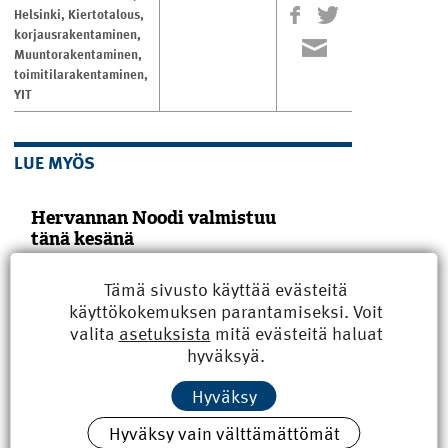
Helsinki
,
Kiertotalous
,
korjausrakentaminen
,
Muuntorakentaminen
,
toimitilarakentaminen
,
YIT
LUE MYÖS
Hervannan Noodi valmistuu
tänä kesänä
Sähkötalon uudisrakennus Noodi on
valmistumassa Tampereen yliopiston
Tämä sivusto käyttää evästeitä
Hervannan kampuksella. SRV on toteuttanut
käyttökokemuksen parantamiseksi. Voit
hankkeen projektinjohtourakkana
valita
asetuksista
mitä evästeitä haluat
yhteistyössä rakennuttajan, Suomen
hyväksyä.
Yliopistokiinteistöt Oy:n (SYK), kanssa.
Yliopisto tulee Noodiin vuokralle.
Hankekokonaisuuteen on sisältynyt...
Hyväksy
Hyväksy vain välttämättömät
Pori sai uuden kulttuuritalon