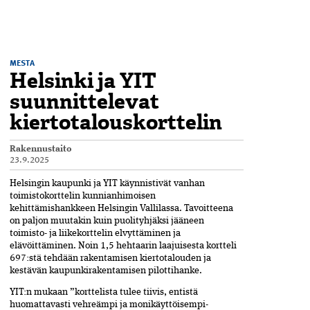
MESTA
Helsinki ja YIT
suunnittelevat
kiertotalouskorttelin
Rakennustaito
23.9.2025
Helsingin kaupunki ja YIT käynnistivät vanhan
toimistokorttelin kunnianhimoisen
kehittämishankkeen Helsingin Vallilassa. Tavoitteena
on paljon muutakin kuin puolityhjäksi jääneen
toimisto- ja liikekorttelin­ elvyttäminen ja
elävöittäminen. Noin 1,5 hehtaarin laajuisesta kortteli
697:stä tehdään rakentamisen kiertotalouden ja
kestävän kaupunkirakentamisen ­pilottihanke.
YIT:n mukaan ”korttelista ­tulee tiivis, entistä
huomattavasti­ vehreämpi ja monikäyttöisempi­