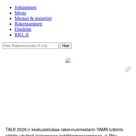
Johtaminen
Mesta
Mestari & insinööri
Rakentaminen
Digilehti
RKL.fi
TALK 2026:n keskusteluissa rakennusmestarin YAMK-tutkinto
nähtiin väylänä laajempaan kehittämisosaamiseen.
© Riku