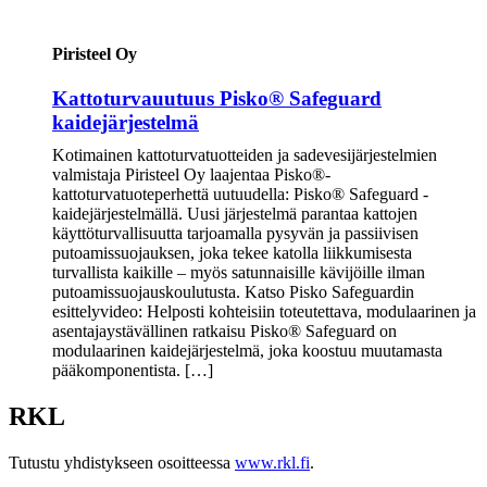
Piristeel Oy
Kattoturvauutuus Pisko® Safeguard
kaidejärjestelmä
Kotimainen kattoturvatuotteiden ja sadevesijärjestelmien
valmistaja Piristeel Oy laajentaa Pisko®-
kattoturvatuoteperhettä uutuudella: Pisko® Safeguard -
kaidejärjestelmällä. Uusi järjestelmä parantaa kattojen
käyttöturvallisuutta tarjoamalla pysyvän ja passiivisen
putoamissuojauksen, joka tekee katolla liikkumisesta
turvallista kaikille – myös satunnaisille kävijöille ilman
putoamissuojauskoulutusta. Katso Pisko Safeguardin
esittelyvideo: Helposti kohteisiin toteutettava, modulaarinen ja
asentajaystävällinen ratkaisu Pisko® Safeguard on
modulaarinen kaidejärjestelmä, joka koostuu muutamasta
pääkomponentista. […]
RKL
Tutustu yhdistykseen osoitteessa
www.rkl.fi
.