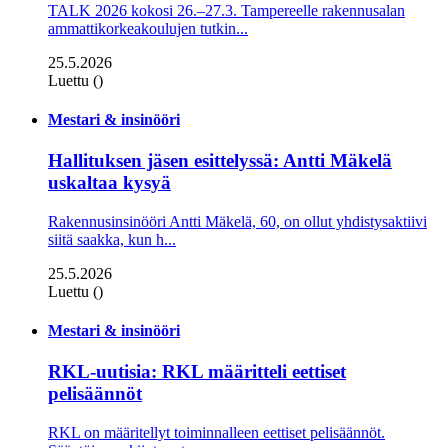
TALK 2026 kokosi 26.–27.3. Tampereelle rakennusalan
ammattikorkeakoulujen tutkin...
25.5.2026
Luettu ()
Mestari & insinööri
Hallituksen jäsen esittelyssä: Antti Mäkelä
uskaltaa kysyä
Rakennusinsinööri Antti Mäkelä, 60, on ollut yhdistysaktiivi
siitä saakka, kun h...
25.5.2026
Luettu ()
Mestari & insinööri
RKL-uutisia: RKL määritteli eettiset
pelisäännöt
RKL on määritellyt toiminnalleen eettiset peli­säännöt.