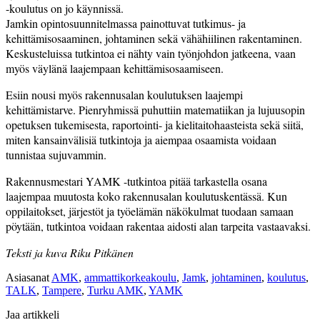
-koulutus on jo käynnissä.
Jamkin opintosuunnitelmassa painottuvat tutkimus- ja
kehittämisosaaminen, johtaminen sekä vähähiilinen rakentaminen.
Keskusteluissa tutkintoa ei nähty vain työnjohdon jatkeena, vaan
myös väylänä laajempaan kehittämisosaamiseen.
Esiin nousi myös rakennusalan koulutuksen laajempi
kehittämistarve. Pienryhmissä puhuttiin matematiikan ja lujuusopin
opetuksen tukemisesta, raportointi- ja kielitaitohaasteista sekä siitä,
miten kansainvälisiä tutkintoja ja ­aiempaa osaamista voidaan
tunnistaa sujuvammin.
Rakennusmestari YAMK -tutkintoa pitää tarkastella osana
laajempaa muutosta koko rakennusalan koulutuskentässä. Kun
oppilaitokset, järjestöt ja työelämän näkökulmat tuodaan samaan
pöytään, tutkintoa voidaan rakentaa aidosti alan tarpeita vastaavaksi.
Teksti ja kuva Riku Pitkänen
Asiasanat
AMK
,
ammattikorkeakoulu
,
Jamk
,
johtaminen
,
koulutus
,
TALK
,
Tampere
,
Turku AMK
,
YAMK
Jaa artikkeli