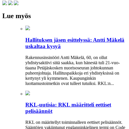
Lue myös
Hallituksen jäsen esittelyssä: Antti Mäkelä
uskaltaa kysyä
Rakennusinsinööri Antti Mäkelä, 60, on ollut
yhdistysaktiivi siitä saakka, kun hänestä tuli 21-vuo­
tiaana Petäjäskosken nuoriso­seuran johtokunnan
puheenjohtaja. Hallituspaikkoja eri yhdistyksissä on
kertynyt yli kymmenen. Kaupunginkin
luottamustoimetkin ovat tulleet tutuiksi. RKL:n...
RKL-uutisia: RKL määritteli eettiset
pelisäännöt
RKL on määritellyt toiminnalleen eettiset peli­säännöt.
Sääntöjen vakiintunut englanninkielinen termi on Code