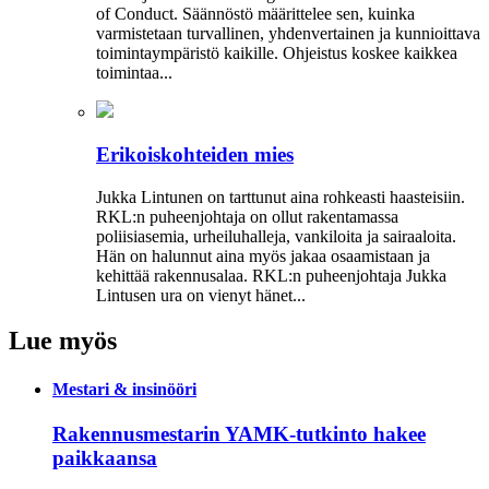
of Conduct. Säännöstö määrittelee sen, kuinka
varmistetaan turvallinen, yhdenvertainen ja kun­nioittava
toimintaympäristö kaikille. Ohjeistus koskee kaikkea
toimintaa...
Erikoiskohteiden mies
Jukka Lintunen on tarttunut aina rohkeasti haasteisiin.
RKL:n puheenjohtaja on ollut rakentamassa
poliisiasemia, urheiluhalleja, vankiloita ja sairaaloita.
Hän on halunnut aina myös jakaa osaamistaan ja
kehittää rakennusalaa. RKL:n puheenjohtaja Jukka
Lintusen ura on vienyt hänet...
Lue myös
Mestari & insinööri
Rakennusmestarin YAMK-tutkinto hakee
paikkaansa