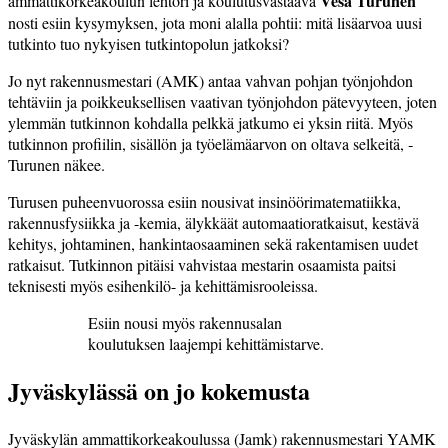
Vesa Turunen
ammattikorkeakoulun lehtori ja koulutusvastaava
nosti esiin kysymyksen, jota moni alalla pohtii: mitä lisäarvoa uusi
tutkinto tuo nykyisen tutkintopolun jatkoksi?
Jo nyt rakennusmestari (AMK) antaa vahvan pohjan työnjohdon
tehtäviin ja poikkeuksellisen vaativan työnjohdon pätevyyteen, joten
ylemmän tutkinnon kohdalla pelkkä jatkumo ei yksin riitä. Myös
tutkinnon profiilin, sisällön ja työ­elämäarvon on oltava selkeitä, ­
Turunen näkee.
Turusen puheenvuorossa esiin nousivat insinöörimatematiikka,
rakennusfysiikka ja -kemia, älykkäät automaatioratkaisut, kestävä
kehitys, johtaminen, hankintaosaaminen sekä rakentamisen uudet
ratkaisut. Tutkinnon pitäisi vahvistaa mestarin osaamista paitsi
teknisesti myös esihenkilö- ja kehittämisrooleissa.
Esiin nousi myös rakennus­­alan
koulutuksen laajempi kehittämistarve.
Jyväskylässä on jo kokemusta
Jyväskylän ammattikorkeakou­lussa (Jamk) rakennusmestari YAMK