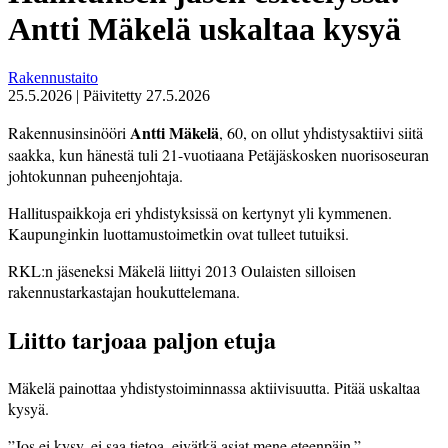
Antti Mäkelä uskaltaa kysyä
Rakennustaito
25.5.2026
|
Päivitetty
27.5.2026
Antti Mäkelä
Rakennusinsinööri
, 60, on ollut yhdistysaktiivi siitä
saakka, kun hänestä tuli 21-vuo­tiaana Petäjäskosken nuoriso­seuran
johtokunnan puheenjohtaja.
Hallituspaikkoja eri yhdistyksissä on kertynyt yli kymmenen.
Kaupunginkin luottamustoimetkin ovat tulleet tutuiksi.
RKL:n jäseneksi Mäkelä liittyi 2013 Oulaisten silloisen
rakennustarkastajan houkuttelemana.
Liitto tarjoaa paljon etuja
Mäkelä painottaa yhdistystoiminnassa aktiivisuutta. Pitää uskaltaa
kysyä.
”Jos ei kysy, ei saa tietoa, eivätkä asiat mene eteenpäin.”