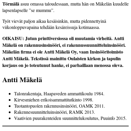
Törmälä
asuu omassa taloudessaan, mutta hän on Mäkelän kuudelle
lapsenlapselle ”se mummu”.
Työt vievät paljon aikaa kesäisinkin, mutta pidennettyinä
viikonloppuvapaina tehdään kesäreissuja kotimaassa.
OIKAISU: Jutun printtiversiossa oli muutamia virheitä. Antti
Mäkelä on rakennusinsinööri, ei rakennussuunnitteluinsinööri.
Mäkelän firma ei ole Antti Mäkelä Oy, vaan Insinööritoimisto
Antti Mäkelä. Tekstissä mainittu Oulaisten kirkon ja tapulin
korjaus on jo toteutunut hanke, ei parhaillaan menossa oleva.
Antti Mäkelä
Talonrakentaja, Haapaveden ammattikoulu 1984.
Kirvesmiehen erikoisammattitutkinto 1998.
Tuotantopuolen rakennusinsinööri, OAMK 2011.
Rakennesuunnitteluinsinööri, RAMK 2013.
Vaativien puurakenteiden suunnittelukoulutus, Puuinfo 2015.