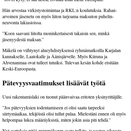
Hän arvostaa virkistystoimintaa ja RKL:n koulutuksia. Rahan­
arvoinen jäsenetu on myös liiton tarjoama maksuton puhelin­
neuvonta lakiasioissa.
”Koen saavani liitolta moninkertaisesti takaisin sen, minkä
jäsenyydestä maksan.”
Mäkelä on viihtynyt alueyhdistyksensä ryhmämatkoilla Karjalan
kannakselle, Laatokalle ja Äänis­järvelle. Myös Kiiruna ja
Ahvenanmaa ovat tulleet tutuiksi. Tulevan kesän kohde etsitään
Keski-Euroopasta.
Pätevyysvaatimukset lisäävät työtä
Uusi rakentamislaki on tuonut päänvaivaa eritoten yksinyrittäjille.
”Jos pätevyyksien todentamiseen ei olisi saatu tarpeeksi
siirtymäaikaa, tekijöistä olisi tullut pulaa. Mielestäni ennen oli myös
helpompaa lukea määräyksistä, miten jokin asia piti tehdä.”
Nyt asetuksia pitää enimmäk­seen osata tulkita, ja vastuu oikeasta­