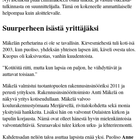
tulkinnasta on suunnittelijalla. Tämä on kokeneelle­ ammatti­laiselle
helpompaa kuin aloittelevalle.
Suurperheen isästä yrittäjäksi
Mäkelän perhetarina ei ole se tavallisin. Kirves­miehestä tuli koti-isä
2003, kun puoliso, yhdeksän yhteisen lapsen äiti, käveli ovesta ulos.
Kuopus oli kaksivuotias, vanhin kuudentoista.
”Kotitöitä riitti, mutta kun lapsia on paljon, he viihdyttävät ja
auttavat toisiaan.”
Mäkelä valmistui tuotanto­puolen rakennusinsinööriksi 2011 ja
perusti yrityksen. Rakennusinsinööritoimisto Antti Mäkelä on
näkyvä yritys kotiseudullaan. Mäkelä valvoo
koulurakennustyömaata Merijärvellä, rivitalokohdetta sekä monia
yksityisiä hankkeita. Lisäksi hän on valvonut Oulaisten kirkon ja
tapulin korjausta. Nämä ovat olleet hänestä hyvin mielenkiintoisia
valvontatehtäviä. Seuraavaksi tulee kirkon urku- ja lehteriremontti.
Anne
Kahdensadan neliön taloa asuttaa lapsista enää yksi. Puoliso