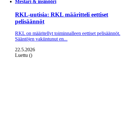
Mestari & insinööri
RKL-uutisia: RKL määritteli eettiset
pelisäännöt
RKL on määritellyt toiminnalleen eettiset peli­säännöt.
Sääntöjen vakiintunut en...
22.5.2026
Luettu ()