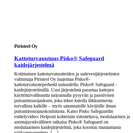
Piristeel Oy
Kattoturvauutuus Pisko® Safeguard
kaidejärjestelmä
Kotimainen kattoturvatuotteiden ja sadevesijärjestelmien
valmistaja Piristeel Oy laajentaa Pisko®-
kattoturvatuoteperhettä uutuudella: Pisko® Safeguard -
kaidejärjestelmällä. Uusi järjestelmä parantaa kattojen
käyttöturvallisuutta tarjoamalla pysyvän ja passiivisen
putoamissuojauksen, joka tekee katolla liikkumisesta
turvallista kaikille – myös satunnaisille kävijöille ilman
putoamissuojauskoulutusta. Katso Pisko Safeguardin
esittelyvideo: Helposti kohteisiin toteutettava, modulaarinen ja
asentajaystävällinen ratkaisu Pisko® Safeguard on
modulaarinen kaidejärjestelmä, joka koostuu muutamasta
pääkomponentista. […]