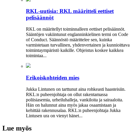
RKL-uutisia: RKL määritteli eettiset
pelisäännöt
RKL on määritellyt toiminnalleen eettiset peli­säännöt.
Sääntöjen vakiintunut englanninkielinen termi on Code
of Conduct. Säännöstö määrittelee sen, kuinka
varmistetaan turvallinen, yhdenvertainen ja kun­nioittava
toimintaympäristö kaikille. Ohjeistus koskee kaikkea
toimintaa...
Erikoiskohteiden mies
Jukka Lintunen on tarttunut aina rohkeasti haasteisiin.
RKL:n puheenjohtaja on ollut rakentamassa
poliisiasemia, urheiluhalleja, vankiloita ja sairaaloita.
Hän on halunnut aina myös jakaa osaamistaan ja
kehittää rakennusalaa. RKL:n puheenjohtaja Jukka
Lintusen ura on vienyt hänet...
Lue myös