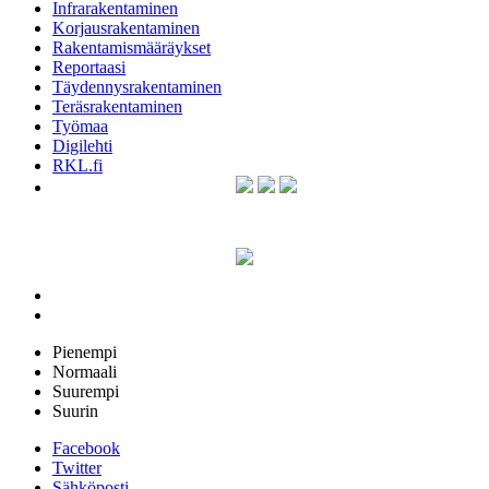
Infrarakentaminen
Korjausrakentaminen
Rakentamismääräykset
Reportaasi
Täydennysrakentaminen
Teräsrakentaminen
Työmaa
Digilehti
RKL.fi
Pienempi
Normaali
Suurempi
Suurin
Facebook
Twitter
Sähköposti