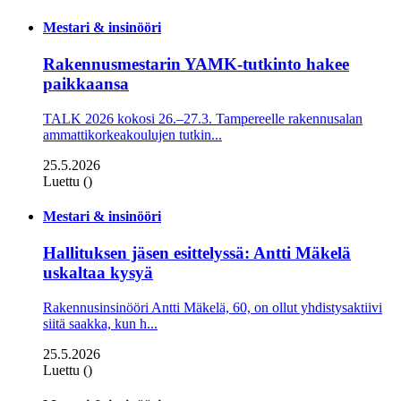
Mestari & insinööri
Rakennusmestarin YAMK-tutkinto hakee
paikkaansa
TALK 2026 kokosi 26.–27.3. Tampereelle rakennusalan
ammattikorkeakoulujen tutkin...
25.5.2026
Luettu ()
Mestari & insinööri
Hallituksen jäsen esittelyssä: Antti Mäkelä
uskaltaa kysyä
Rakennusinsinööri Antti Mäkelä, 60, on ollut yhdistysaktiivi
siitä saakka, kun h...
25.5.2026
Luettu ()