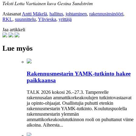
Teksti Lotta Vartiainen kuva Gesina Sundström
Asiasanat
Antti Mäkelä
,
hallitus
,
johtaminen
,
rakennusinsinööri
,
RKL
,
suunnittelu
,
Ylivieska
,
yrittäjä
Jaa artikkeli
Lue myös
Rakennusmestarin YAMK-tutkinto hakee
paikkaansa
TALK 2026 kokosi 26.–27.3. Tampereelle
rakennusalan ammattikorkeakoulujen tutkintovastaavat
ja opinto-ohjaajat. Osallistujia puhutti etenkin
rakennusmestarin YAMK-tutkinto. Koulutuspuolella
rakennusmestarin ylemmän
ammattikorkeakoulututkinnon rooli on puhuttanut viime
­aikoina. ­Aiheesta...