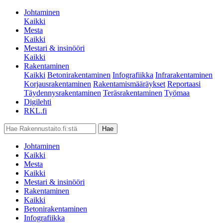
Johtaminen
Kaikki
Mesta
Kaikki
Mestari & insinööri
Kaikki
Rakentaminen
Kaikki
Betonirakentaminen
Infografiikka
Infrarakentaminen
Korjausrakentaminen
Rakentamismääräykset
Reportaasi
Täydennysrakentaminen
Teräsrakentaminen
Työmaa
Digilehti
RKL.fi
Johtaminen
Kaikki
Mesta
Kaikki
Mestari & insinööri
Rakentaminen
Kaikki
Betonirakentaminen
Infografiikka