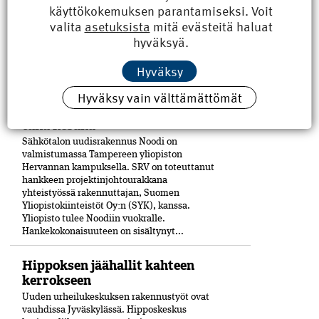
käyttökokemuksen parantamiseksi. Voit
valmistuneessa moni­toimitalossa,
valita
asetuksista
mitä evästeitä haluat
Kulturhuset Fiinissä.
hyväksyä.
Rakennuskokonaisuuden laajennusosa on
tehty CLT-levyistä. Julkisivuissa on käytetty
puuta ja paljon tiiltä. Uudisrakennuksen
Hyväksy
on...
Hyväksy vain välttämättömät
Hervannan Noodi valmistuu
tänä kesänä
Sähkötalon uudisrakennus Noodi on
valmistumassa Tampereen yliopiston
Hervannan kampuksella. SRV on toteuttanut
hankkeen projektinjohtourakkana
yhteistyössä rakennuttajan, Suomen
Yliopistokiinteistöt Oy:n (SYK), kanssa.
Yliopisto tulee Noodiin vuokralle.
Hankekokonaisuuteen on sisältynyt...
Hippoksen jäähallit kahteen
kerrokseen
Uuden urheilukeskuksen rakennustyöt ovat
vauhdissa Jyväskylässä. Hipposkeskus