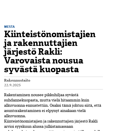
MESTA
Kiinteistönomistajien
ja rakennuttajien
järjestö Rakli:
Varovaista nousua
syvästä kuopasta
Rakennustaito
22.9.2025
Rakentaminen nousee pikkuhiljaa syvästä
suhdannekuopasta, mutta vielä­ hitaammin kuin
alkuvuonna ennustettiin. Osaksi tämä johtuu siitä, että
asuntorakentaminen ei elpynyt ainakaan vielä
alkuvuonna.
Kiinteistönomistajien ja rakennuttajien järjestö Rakli
arvioi syyskuun alussa julkistamassaan