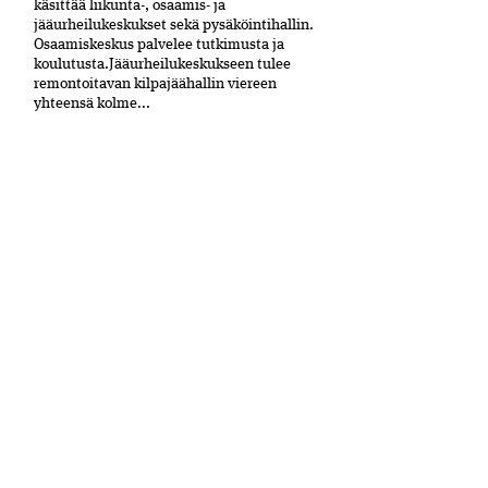
käsittää liikunta-, osaamis- ja
jääurheilukeskukset sekä pysäköintihallin.
Osaamiskeskus palvelee tutkimusta ja
koulutusta.Jääurheilukeskukseen tulee
remontoitavan kilpajäähallin viereen
yhteensä kolme...