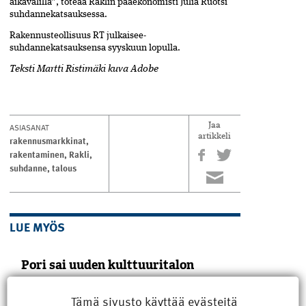
aikavälillä”, toteaa Raklin pääekonomisti­ Julia Ruotsi
suhdannekatsauksessa.
Rakennusteollisuus RT julkaisee­
suhdannekatsauksensa syyskuun ­lopulla.
Teksti Martti Ristimäki kuva Adobe
ASIASANAT
Jaa
artikkeli
rakennusmarkkinat
,
rakentaminen
,
Rakli
,
suhdanne
,
talous
LUE MYÖS
Pori sai uuden kulttuuritalon
Puu on merkittävässä roolissa Porin
keskustaan Eteläpuiston ja Mikonkadun
Tämä sivusto käyttää evästeitä
kulmaan viime vuoden lopussa