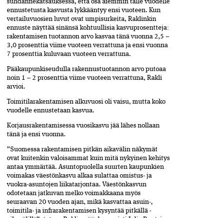
suhdannekatsauksessa, että osa aiemmin tälle vuodelle
ennustetusta kasvusta lykkääntyy ensi vuoteen. Kun
vertailuvuosien luvut ovat umpisurkeita, Raklinkin
ennuste näyttää sinänsä kohtuullisia kasvuprosentteja:
rakentamisen tuotannon arvo kasvaa tänä vuonna 2,5 –
3,0 prosenttia viime vuoteen verrattuna ja ensi vuonna
7 prosenttia kuluvaan vuoteen verrattuna.
Pääkaupunkiseudulla rakennustuotannon arvo putoaa
noin 1 – 2 prosenttia viime vuoteen verrattuna, Rakli
arvioi.
Toimitilarakentamisen alkuvuosi oli vaisu, mutta koko
vuodelle ennustetaan kasvua.
Korjausrakentamisessa­ vuosikasvu jää lähes nollaan
tänä ja ­ensi vuonna.
”Suomessa rakentamisen pitkän ­aikavälin näkymät
ovat kuitenkin valoisammat kuin mitä nykyinen kehitys
antaa ymmärtää. Asuntopuolella­ suurten­ kaupunkien
voimakas väestönkasvu alkaa sulattaa omistus- ja
vuokra-­asuntojen liikatarjontaa. Väestönkasvun
odotetaan jatkuvan melko­ voimakkaana myös
seuraavan 20 vuo­den­ ajan, mikä kasvattaa asuin-,
toimi­tila- ja infrarakentamisen kysyntää­ pitkällä ­