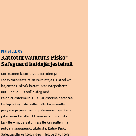
PIRISTEEL OY
Kattoturvauutuus Pisko®
Safeguard kaidejärjestelmä
Kotimainen kattoturvatuotteiden ja
sadevesijärjestelmien valmistaja Piristeel Oy
laajentaa Pisko®-kattoturvatuoteperhettä
uutuudella: Pisko® Safeguard -
kaidejärjestelmällä. Uusi järjestelmä parantaa
kattojen käyttöturvallisuutta tarjoamalla
pysyvän ja passiivisen putoamissuojauksen,
joka tekee katolla liikkumisesta turvallista
kaikille – myös satunnaisille kävijöille ilman
putoamissuojauskoulutusta. Katso Pisko
Safeguardin esittelyvideo: Helposti kohteisiin