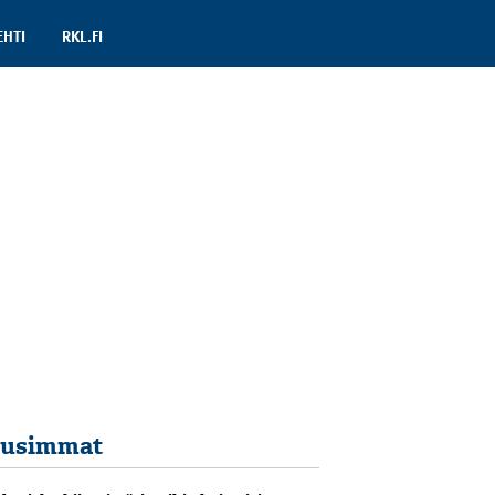
EHTI
RKL.FI
usimmat