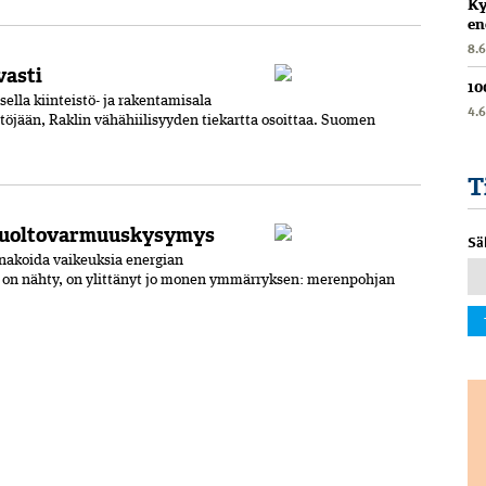
Ky
en
8.
vasti
10
ella kiinteistö- ja rakentamisala
4.
töjään, Raklin vähähiilisyyden tiekartta osoittaa. Suomen
T
n huoltovarmuuskysymys
Sä
akoida vaikeuk­sia energian
 on nähty, on ylittänyt jo monen ymmärryksen: merenpohjan