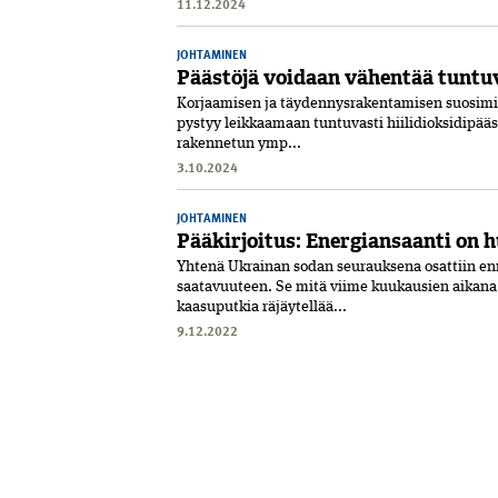
11.12.2024
JOHTAMINEN
Päästöjä voidaan vähentää tuntu
Korjaamisen ja täydennys­­rakentamisen suosimis
pystyy leikkaamaan tuntuvasti hiilidioksidipääs
rakennetun ymp...
3.10.2024
JOHTAMINEN
Pääkirjoitus: Energiansaanti o
Yhtenä Ukrainan sodan seurauksena osattiin enn
saatavuuteen. Se mitä viime kuukausien aikana
kaasuputkia räjäytellää...
9.12.2022