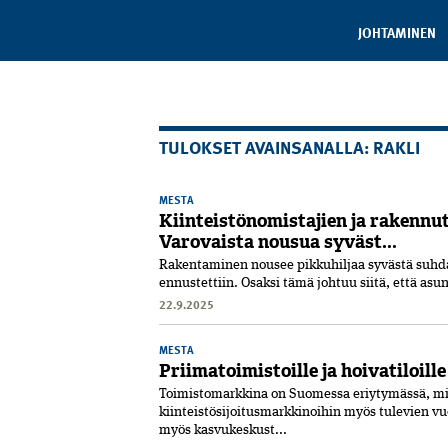
JOHTAMINEN
TULOKSET AVAINSANALLA: RAKLI
MESTA
Kiinteistönomistajien ja rakennutt
Varovaista nousua syväst...
Rakentaminen nousee pikkuhiljaa syvästä suhd
ennustettiin. Osaksi tämä johtuu siitä, että as
22.9.2025
MESTA
Priimatoimistoille ja hoivatiloill
Toimistomarkkina on Suo­mes­sa eriytymässä, mik
kiinteistösijoitusmarkkinoihin myös tulevien v
myös kasvukeskust...