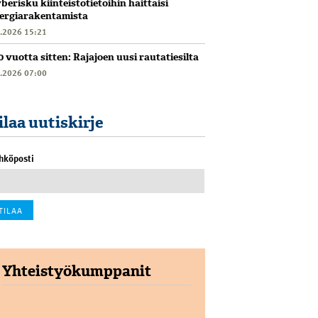
berisku kiinteistötietoihin haittaisi
ergiarakentamista
6.2026 15:21
0 vuotta sitten: Rajajoen uusi rautatiesilta
6.2026 07:00
ilaa uutiskirje
hköposti
Yhteistyökumppanit