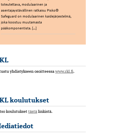
toteutettava, modulaarinen ja
asentajaystävällinen ratkaisu Pisko®
Safeguard on modulaarinen kaidejärjestelmä,
joka koostuu muutamasta
pääkomponentista. […]
KL
tustu yhdistykseen osoitteessa
www.rkl.fi
.
KL koulutukset
tso koulutukset
tästä
linkistä.
ediatiedot