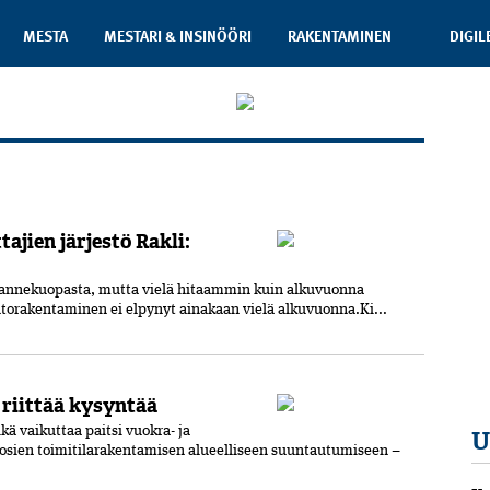
MESTA
MESTARI & INSINÖÖRI
RAKENTAMINEN
DIGIL
ajien järjestö Rakli:
annekuopasta, mutta vielä­ hitaammin kuin alkuvuonna
untorakentaminen ei elpynyt ainakaan vielä alkuvuonna.Ki...
e riittää kysyntää
ä vaikuttaa paitsi vuokra- ja
U
uosien toimitilarakentamisen alueelliseen suuntautumiseen –