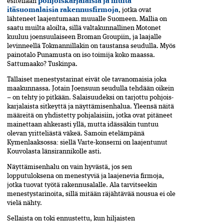
esitellään
pohjoiskarjalaisia ja muita
itäsuomalaisia rakennusfirmoja
, jotka ovat
lähteneet laajentumaan muualle Suomeen. Mallia on
saatu muilta aloilta, sillä valtakunnallinen Motonet
kuuluu joensuulaiseen Broman Groupiin, ja laajalle
levinneellä Tokmannillakin on taustansa seudulla. Myös
painotalo Punamusta on iso toimija koko maassa.
Sattumaako? Tuskinpa.
Tällaiset menestystarinat eivät ole tavanomaisia joka
maakunnassa. Jotain Joensuun seudulla tehdään oikein
– on tehty jo pitkään. Salaisuudeksi on tarjottu pohjois­
karjalaista sitkeyttä ja näyttämisenhalua. Yleensä näitä
määreitä on yhdistetty pohjalaisiin, jotka ovat pitäneet
mainettaan ahkerasti yllä, mutta idässäkin tuntuu
olevan yritteliästä väkeä. Samoin etelämpänä
Kymenlaaksossa: siellä Varte-konserni on laajentunut
Kouvolasta länsirannikolle asti.
Näyttämisenhalu on vain hyvästä, jos sen
lopputuloksena on menestyviä ja laajenevia firmoja,
jotka tuovat työtä rakennusalalle. Ala tarvitseekin
menestystarinoita, sillä mitään räjähtävää nousua ei ole
vielä nähty.
Sellaista on toki ennustettu, kun hiljaisten