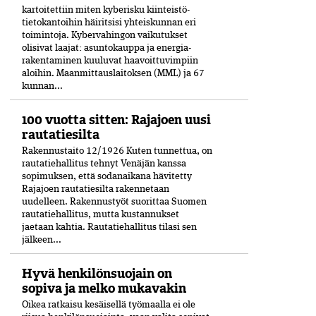
kartoitettiin miten kyberisku kiinteistö­
tietokantoihin häiritsisi yhteiskunnan eri
toimintoja. Kyber­vahingon vaikutukset
olisivat laajat: asuntokauppa ja energia­
rakentaminen kuuluvat haavoittuvimpiin
aloihin. Maanmittauslaitoksen (MML) ja 67
kunnan...
100 vuotta sitten: Rajajoen uusi
rautatiesilta
Rakennustaito 12/1926 Kuten tunnettua, on
rautatiehallitus tehnyt Venäjän kanssa
sopimuksen, että sodanaikana hävitetty
Rajajoen rautatiesilta rakennetaan
uudelleen. Rakennustyöt suorittaa Suomen
rautatiehallitus, mutta kustannukset
jaetaan kahtia. Rautatiehallitus tilasi sen
jälkeen...
Hyvä henkilönsuojain on
sopiva ja melko mukavakin
Oikea ratkaisu kesäisellä työmaalla ei ole