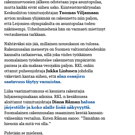
rakennusvuosien jälkeen odotetaan jopa asuntopulaa,
mutta kaikki eivät siihen usko. Kiinteistönvälitysalan
Keskusliiton toimitusjohtajan
Tuomas Viljamaan
arvion mukaan ylijäämää on rakennettu niin paljon,
että Leijonien olympiakulta on asuntopulaa toden­
näköisempi. Urheilumiehenä hän on varmasti miettinyt
vertauksensa tarkkaan.
Nähtäväksi siis jää, millainen nousukausi on tulossa.
Rakennusalan menestys on Suomen valtiontaloudenkin
kannalta ratkaisevaa, sillä joka viides työikäinen
suomalainen työskentelee rakennetun ympäristön
parissa ja ala maksaa verojakin paljon. RKL onkin
ottanut puheenjohtaja
Jukka Lintusen
johdolla
väkevästi kantaa siihen, että
alan osaajien
saatavuus täytyy varmistaa
.
Liika vaatimattomuus ei kaunista rakentajia
hiljaisempinakaan aikoina. RKL:n kesä­kuussa
aloittanut toimitusjohtaja
Diana Råman
haluaa
järjestölle ja koko alalle lisää näkyvyyttä
.
Suomalainen rakennus­alan osaaminen kestää kansain­
välisenkin vertailun. Kuten Råman sanoo: ”Tämähän on
hienoin ala mitä voi olla.”
Pidetään se mielessä.