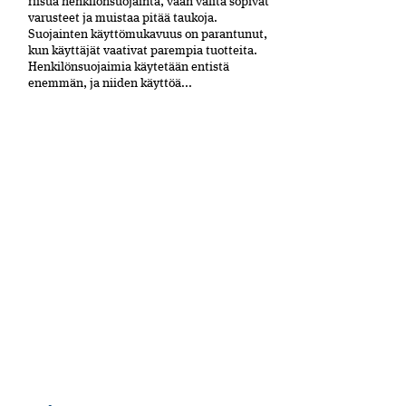
riisua henkilönsuojainta, vaan valita sopivat
varusteet ja muistaa pitää taukoja.
Suojainten käyttömukavuus on parantunut,
kun käyttäjät vaativat parempia tuotteita.
Henkilönsuojaimia käytetään entistä
enemmän, ja niiden käyttöä...