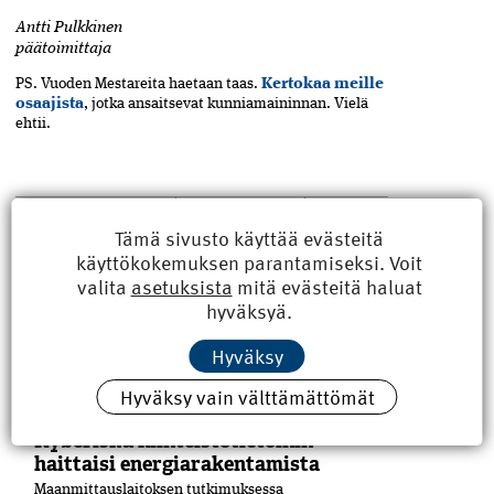
Antti Pulkkinen
päätoimittaja
PS. Vuoden Mestareita haetaan taas.
Kertokaa meille
osaajista
, jotka ansaitsevat kunniamaininnan. Vielä
ehtii.
Itä-Suomi
,
ASIASANAT
Jaa
Tämä sivusto käyttää evästeitä
artikkeli
kasvu
,
pääkirjoitus
,
käyttökokemuksen parantamiseksi. Voit
Pohjois-Karjala
,
valita
asetuksista
mitä evästeitä haluat
rakennusala
,
RKL
,
yritykset
hyväksyä.
Hyväksy
LUE MYÖS
Hyväksy vain välttämättömät
Kyberisku kiinteistötietoihin
haittaisi energiarakentamista
Maanmittauslaitoksen tutkimuksessa