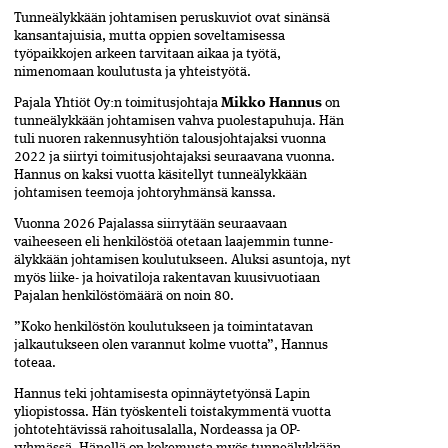
Tunneälykkään johtamisen peruskuviot ovat sinänsä
kansantajuisia, mutta oppien soveltamisessa
työpaikkojen arkeen tarvitaan aikaa ja työtä,
nimenomaan koulutusta ja yhteistyötä.
Pajala Yhtiöt Oy:n toimitusjohtaja
Mikko Hannus
­ on
tunneälykkään johtamisen vahva puolestapuhuja.­ Hän
tuli nuoren rakennusyhtiön talousjohtajaksi­ vuonna
2022 ja siirtyi toimitusjohtajaksi seuraavana­ vuonna.
Hannus on kaksi vuotta käsitellyt tunne­älykkään
johtamisen teemoja johtoryhmänsä kanssa.
Vuonna 2026 Pajalassa siirrytään seuraavaan
vaiheeseen eli henkilöstöä otetaan laajemmin tunne­
älykkään johtamisen koulutukseen. Aluksi asuntoja, nyt
myös liike- ja hoivatiloja rakentavan kuusivuo­tiaan
Pajalan henkilöstömäärä on noin 80.
”Koko henkilöstön koulutukseen ja toimintatavan
jalkautukseen olen varannut kolme vuotta”, Hannus
toteaa.
Hannus teki johtamisesta opinnäytetyönsä Lapin
yliopistossa. Hän työskenteli toistakymmentä vuotta
johtotehtävissä rahoitusalalla, Nordeassa ja ­OP-