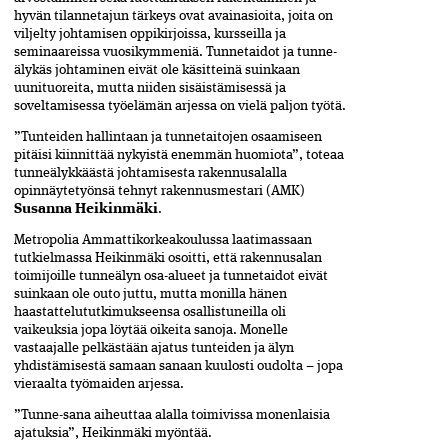
hyvän tilannetajun tärkeys ovat avainasioita, joita on
viljelty johtamisen oppikirjoissa, kursseilla ja
seminaareissa vuosikymmeniä. Tunnetaidot ja tunne­
älykäs johtaminen eivät ole käsitteinä suinkaan
uunituoreita, mutta niiden sisäistämisessä ja
soveltamisessa työelämän arjessa on vielä paljon työtä.
”Tunteiden hallintaan ja tunnetaitojen osaamiseen
pitäisi kiinnittää nykyistä enemmän huomiota”, to­teaa
tunneälykkäästä johtamisesta rakennus­alalla
opinnäytetyönsä tehnyt rakennusmestari (AMK)
Susan­na Heikinmäki
.
Metropolia Ammattikorkeakoulussa laatimassaan
tutkielmassa Heikinmäki osoitti, että rakennusalan
toimijoille tunneälyn osa-alueet ja tunnetaidot eivät
suinkaan ole outo juttu, mutta monilla hänen
haastattelututkimukseensa osallistuneilla oli
vaikeuksia jopa löytää oikeita sanoja. Monelle
vastaajalle pelkästään ajatus tunteiden ja älyn
yhdistämisestä samaan sanaan kuulosti oudolta – jopa
vieraalta työmaiden arjessa.
”Tunne-sana aiheuttaa alalla toimivissa monenlaisia
ajatuksia”, Heikinmäki myöntää.