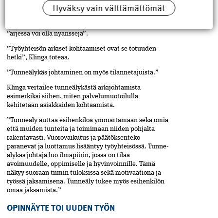
Hyväksy vain välttämättömät
johtamisen ja työelämän asioita yrityksensä nimeä
kantavassa Johtakee-blogissa. Klinga ei pidä
toimialojen kulttuurieroja kovin suurina, vaikka
”arjessa voi olla nyansseja”.
”Työyhteisön arkiset kohtaamiset ovat se totuuden
hetki”, Klinga toteaa.
”Tunneälykäs johtaminen on myös tilannetajuista.”
Klinga vertailee tunneälykästä arkijohtamista
esimerkiksi siihen, miten palvelumuotoilulla
kehitetään asiakkaiden kohtaamista.
”Tunneäly auttaa esihenkilöä ymmärtämään sekä omia
että muiden tunteita ja toimimaan niiden pohjalta
rakentavasti. Vuorovaikutus ja päätöksenteko
paranevat ja luottamus lisääntyy työyhteisössä. Tunne­
älykäs johtaja luo ilmapiirin, jossa on tilaa
avoimuudelle, oppimiselle ja hyvinvoinnille. Tämä
näkyy suoraan tiimin tuloksissa sekä motivaationa ja
työssä jaksamisena. Tunneäly tukee myös esihenkilön
omaa jaksamista.”
OPINNÄYTE TOI UUDEN TYÖN