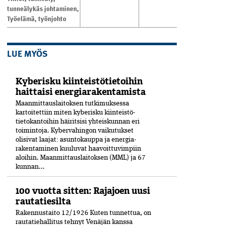
tunneälykäs johtaminen
,
Työelämä
,
työnjohto
LUE MYÖS
Kyberisku kiinteistötietoihin
haittaisi energiarakentamista
Maanmittauslaitoksen tutkimuksessa
kartoitettiin miten kyberisku kiinteistö­
tietokantoihin häiritsisi yhteiskunnan eri
toimintoja. Kyber­vahingon vaikutukset
olisivat laajat: asuntokauppa ja energia­
rakentaminen kuuluvat haavoittuvimpiin
aloihin. Maanmittauslaitoksen (MML) ja 67
kunnan...
100 vuotta sitten: Rajajoen uusi
rautatiesilta
Rakennustaito 12/1926 Kuten tunnettua, on
rautatiehallitus tehnyt Venäjän kanssa