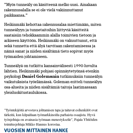
”Myös tunneäly on käsitteenä melko uusi. Ainakaan
rakennusalalla se ei ole vielä vakiinnuttanut
paikkaansa.”
Heikinmäki kehottaa rakennusalaa miettimään, miten
tunneälyyn ja tunnetaitoihin liittyviä käsitteitä
saataisiin tehokkaammin alalla toimivien tietoon ja
arkiseen käyttöön. Heikinmäki on vakuuttunut, ­että
sekä tunnetta että älyä tarvitaan rakentamisessa ja
nämä sanat ja niiden sisältämä tieto sopivat myös
työmaiden johtamiseen.
Tunneälyä on tutkittu kansainvälisesti 1990-luvulta
lähtien. Heikinmäki pohjasi opinnäytetyönsä etenkin
psykologi
Daniel Golemanin
tutkimuksiin tunne­älyn
vaikutuksista työelämässä. Goleman eritteli tunneälyn
osa-alueita ja niiden sisältämiä taitoja laatimassaan
yleisluokitustaulukossa.
”Työntekijöitä arvostava johtamisen tapa ja taitavat esihenkilöt ovat
tärkeitä, kun kilpaillaan työmarkkinoilla parhaista osaajista. Hyvä
työnjohtaja on avainasia työmaan menestykselle”, Pajala Yhtiöiden
toimitusjohtaja Mikko Hannus korostaa.
VUOSIEN MITTAINEN HANKE