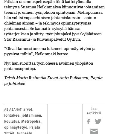
Pitkään rakennuspeltisepän töitä kattotyömailla
tehnyttä Susanna Heikinmäkeä kiinnostivat johtamisen
teemat jo ennen työnjohdon opintojaan. Metropoliassa
hän valitsi vapaaehtoisen johtamiskurssin – opinto-
ohjelman ainoan – ja teki myös opinnäytetyönsä
johtamisesta. Se kannatti: syksyllä hän sai
työtarjouksen ja siirtyi työnjohtajaksi jyväskyläläiseen
Star Rakennus- ja Kuivauspalvelut Oy:hyn.
”Olivat kiinnostuneena lukeneet opinnäytetyöni ja
pyysivät töihin”, Heikinmäki kertoo.
Nyt hän suorittaa työn ohessa avoimen yliopiston
johtamisopintoja.
Teksti Martti Ristimäki Kuvat Antti Pulkkinen, Pajala
ja Johtakee
arvot
,
ASIASANAT
Jaa
artikkeli
Johtakee
,
johtaminen
,
koulutus
,
Metropolia
,
opinnäytetyö
,
Pajala
Yhtiöt
,
tunneäly
,