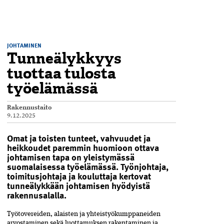
JOHTAMINEN
Tunneälykkyys
tuottaa tulosta
työelämässä
Rakennustaito
9.12.2025
Omat ja toisten tunteet, vahvuudet ja
heikkoudet paremmin huomioon ottava
johtamisen tapa on yleistymässä
suomalaisessa työelämässä. Työnjohtaja,
toimitusjohtaja ja kouluttaja kertovat
tunneälykkään johtamisen hyödyistä
rakennusalalla.
Työtovereiden, alaisten ja yhteistyökumppaneiden
arvostaminen sekä luottamuksen rakentaminen ja