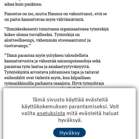
aikaa kuin pankissa.
Panostus on iso, mutta Hannus on vakuuttunut, että se
on paitsi kannattavaa myös välttämätöntä.
”Ihmiskeskeisesti toimivassa organisaatiossa ­työntekijä
kokee olonsa turvalliseksi. Työntekijä on
aloitteellisempi, vähemmän stressaantunut ja
tuottavampi.”
”Tämä parantaa myös yrityksen taloudellista
kannattavuutta ja vähentää sairauspoissaoloja sekä
parantaa työn laatua ja asiakastyytyväisyyttä.
Työntekijöitä arvostava johtamisen tapa ja taitavat
esihenkilöt ovat tärkeitä myös, kun kilpaillaan
työmarkkinoilla parhaista osaajista. Hyvä työnjohtaja
on avainasia työmaan menestykselle”, Hannus sanoo.
Tämä sivusto käyttää evästeitä
käyttökokemuksen parantamiseksi. Voit
”Tunneälykäs johtaja luo ilmapiirin, jossa on tilaa avoimuudelle,
valita
asetuksista
mitä evästeitä haluat
oppimiselle ja hyvinvoinnille”, kuvailee kouluttaja Tea Klinga.
HYVÄ ITSETUNTEMUS JA TILANNETAJU
hyväksyä.
Yrittäjä
Tea Klinga
työskentelee kouluttajana,
Hyväksy
valmentajana ja esitelmöitsijänä monien eri alojen
yritysten ja ammattilaisten kanssa. Hän käsittelee