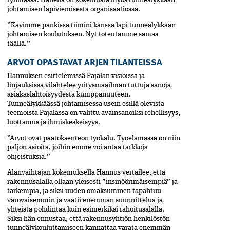
ryhmässä. Hänellä on kokemusta myös tunne­älykkään
johtamisen läpiviemisestä organisaatiossa.
”Kävimme pankissa tiimini kanssa läpi tunne­älykkään
johtamisen koulutuksen. Nyt toteutamme samaa
täällä.”
ARVOT OPASTAVAT ARJEN TILANTEISSA
Hannuksen esittelemissä Pajalan visioissa ja
linjauksissa vilahtelee yritysmaailman tuttuja sanoja
asiakas­lähtöisyydestä kumppanuuteen.
Tunneälykkäässä johtamisessa usein esillä olevista
teemoista Pajalassa on valittu avainsanoiksi rehellisyys,
luottamus ja ihmis­keskeisyys.
”Arvot ovat päätöksenteon työkalu. Työelämässä on niin
paljon asioita, joihin emme voi antaa tarkkoja
ohjeistuksia.”
Alanvaihtajan kokemuksella Hannus vertailee, että
rakennusalalla ollaan yleisesti ”insinöörimäisempiä” ja
tarkempia, ja siksi uuden omaksuminen tapahtuu
varovaisemmin ja vaatii enemmän suunnittelua ja
yhteis­tä pohdintaa kuin esimerkiksi rahoitusalalla.
Siksi hän ennustaa, että rakennusyhtiön henkilöstön
tunneälykouluttamiseen kannattaa varata enemmän