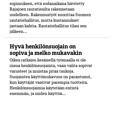
sopimuksen, että sodanaikana hävitetty
Rajajoen rautatiesilta rakennetaan
uudelleen. Rakennustyöt suorittaa Suomen
rautatiehallitus, mutta kustannukset
jaetaan kahtia. Rautatiehallitus tilasi sen
jälkeen...
Hyvä henkilönsuojain on
sopiva ja melko mukavakin
Oikea ratkaisu kesäisellä työmaalla ei ole
riisua henkilönsuojainta, vaan valita sopivat
varusteet ja muistaa pitää taukoja.
Suojainten käyttömukavuus on parantunut,
kun käyttäjät vaativat parempia tuotteita.
Henkilönsuojaimia käytetään entistä
enemmän, ja niiden käyttöä...