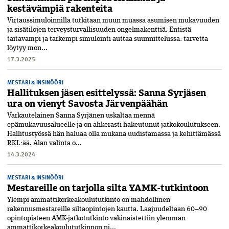
kestävämpiä rakenteita
Virtaussimuloinnilla tutkitaan muun muassa asumisen mukavuuden
ja sisätilojen terveysturvallisuuden ongelmakenttiä. Entistä
taitavampi ja tarkempi simulointi auttaa suunnittelussa: tarvetta
löytyy mon...
17.3.2025
MESTARI & INSINÖÖRI
Hallituksen jäsen esittelyssä: Sanna Syrjäsen
ura on vienyt Savosta Järvenpäähän
Varkautelainen Sanna Syrjänen uskaltaa mennä
epämukavuusalueelle ja on ahkerasti hakeutunut jatkokoulutukseen.
Hallitustyössä hän haluaa olla mukana uudistamassa ja kehittämässä
RKL:ää. Alan valinta o...
14.3.2024
MESTARI & INSINÖÖRI
Mestareille on tarjolla silta YAMK-tutkintoon
Ylempi ammattikorkeakoulututkinto on mahdollinen
rakennusmestareille siltaopintojen kautta. Laajuudeltaan 60–90
opinto­pisteen AMK-jatko­tutkinto vakinaistettiin ylemmän
ammattikorkeakoulututkinnon ni...