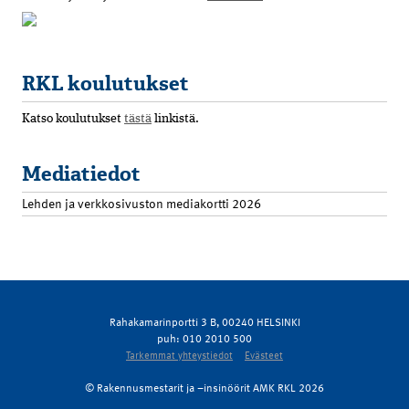
RKL koulutukset
Katso koulutukset
tästä
linkistä.
Mediatiedot
Lehden ja verkkosivuston mediakortti 2026
Rahakamarinportti 3 B, 00240 HELSINKI
puh: 010 2010 500
Tarkemmat yhteystiedot
Evästeet
© Rakennusmestarit ja –insinöörit AMK RKL 2026