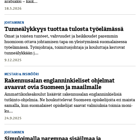
arabiaksi – kaik...
18.5.2026
JOHTAMINEN
Tunneälykkyys tuottaa tulosta työelämässä
Omat ja toisten tunteet, vahvuudet ja heikkoudet paremmin
huomioon ottava johtamisen tapa on yleistymässä suomalaisessa
työelämässä. Työnjohtaja, toimitusjohtaja ja kouluttaja kertovat
tunneälykkään j...
9.12.2025
MESTARI & INSINÖÖRI
Rakennusalan englanninkieliset ohjelmat
avaavat ovia Suomeen ja maailmalle
Ammattikorkeakoulut lisäävät rakennusalan englannin­kielisiä
tutkinto­-ohjelmia. Ne houkuttelevat Suomeen opiskelijoita eri maista
samalla, kun suomalaiset opiskelijat saavat valmiuksia toimia moni­
ku...
24.9.2025
JOHTAMINEN
Simuloimalla parempaa sisäilmaa ja