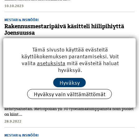
10.10.2023
MESTARI & INSINÖÖRI
Rakennus­mestaripäivä käsitteli hiilipihiyttä
Joensuussa
Joensuun Rakennus­mestaripäivä kokosi satakunta mestaria ja
insinööriä uuden tiedon ääreen. Vähähiilisyys, tietomallinnus ja
Tämä sivusto käyttää evästeitä
puurakentaminen olivat pääteemoja. Suomi on tietomallinnuksen
käyttökokemuksen parantamiseksi. Voit
edelläkävijä,...
valita
asetuksista
mitä evästeitä haluat
9.12.2022
hyväksyä.
MESTARI & INSINÖÖRI
Hyväksy
Metropolian yritysyhteistyö tuo uusimmat
teknologiat opiskelijoiden käyttöön
Hyväksy vain välttämättömät
Työelämälähtöinen, jatkuva oppiminen on osa Metropolian filosofiaa,
ja SmartLab tarjoaa tulevaisuuden asumiseen erinomaisen
kehitysalustan. Metropolian yli 30 työelämä­kumppanista noin puolet
on kiint...
28.9.2022
MESTARI & INSINÖÖRI