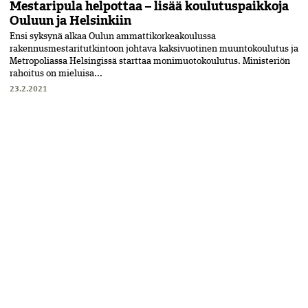
Mestaripula helpottaa – lisää koulutus­paikkoja
Ouluun ja Helsinkiin
Ensi syksynä alkaa Oulun ammattikorkeakoulussa
rakennusmestaritutkintoon johtava kaksivuotinen muuntokoulutus ja
Metropoliassa Helsingissä starttaa monimuotokoulutus. Ministeriön
rahoitus on mieluisa...
23.2.2021