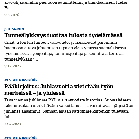
arvo-ohjausmallin pientalon suunnittelun ja brändäämisen tueksi.
Hä...
9.3.2026
JOHTAMINEN
Tunneälykkyys tuottaa tulosta työelämässä
Omat ja toisten tunteet, vahvuudet ja heikkoudet paremmin
huomioon ottava johtamisen tapa on yleistymässä suomalaisessa
työelämässä. Työnjohtaja, toimitusjohtaja ja kouluttaja kertovat
tunneälykkään j...
9.12.2025
MESTARI & INSINÖÖRI
Pääkirjoitus: Juhlavuotta vietetään työn
merkeissä – ja yhdessä
Tänä vuonna juhlimme RKL:n 120-vuotista historiaa. Suomalaiseen
rakennusalaan merkittävästi vaikuttanut – ja vaikuttava – järjestö on
juhlansa ansainnut. Samaan aikaan katsomme kuitenkin tulevaan.
Juh...
27.2.2025
MESTARI & INSINÖÖRI