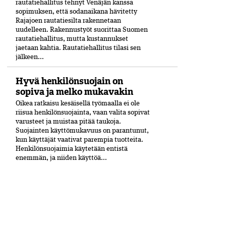
rautatiehallitus tehnyt Venäjän kanssa
sopimuksen, että sodanaikana hävitetty
Rajajoen rautatiesilta rakennetaan
uudelleen. Rakennustyöt suorittaa Suomen
rautatiehallitus, mutta kustannukset
jaetaan kahtia. Rautatiehallitus tilasi sen
jälkeen...
Hyvä henkilönsuojain on
sopiva ja melko mukavakin
Oikea ratkaisu kesäisellä työmaalla ei ole
riisua henkilönsuojainta, vaan valita sopivat
varusteet ja muistaa pitää taukoja.
Suojainten käyttömukavuus on parantunut,
kun käyttäjät vaativat parempia tuotteita.
Henkilönsuojaimia käytetään entistä
enemmän, ja niiden käyttöä...