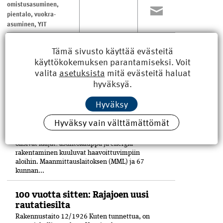
omistusasuminen
,
pientalo
,
vuokra-
asuminen
,
YIT
Tämä sivusto käyttää evästeitä
LUE MYÖS
käyttökokemuksen parantamiseksi. Voit
valita
asetuksista
mitä evästeitä haluat
hyväksyä.
Kyberisku kiinteistötietoihin
haittaisi energiarakentamista
Hyväksy
Maanmittauslaitoksen tutkimuksessa
kartoitettiin miten kyberisku kiinteistö­
Hyväksy vain välttämättömät
tietokantoihin häiritsisi yhteiskunnan eri
toimintoja. Kyber­vahingon vaikutukset
olisivat laajat: asuntokauppa ja energia­
rakentaminen kuuluvat haavoittuvimpiin
aloihin. Maanmittauslaitoksen (MML) ja 67
kunnan...
100 vuotta sitten: Rajajoen uusi
rautatiesilta
Rakennustaito 12/1926 Kuten tunnettua, on