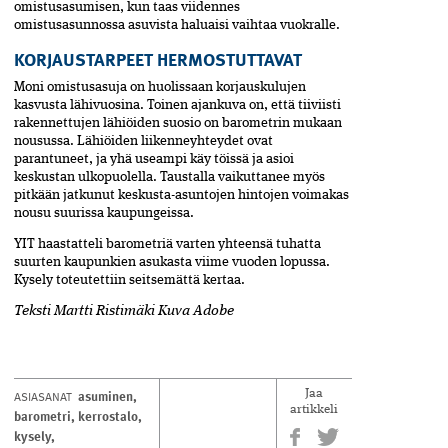
omistusasumisen, kun taas viidennes
omistusasunnossa asuvista haluaisi vaihtaa vuokralle.
KORJAUSTARPEET HERMOSTUTTAVAT
Moni omistusasuja on huolissaan kor­jaus­kulujen
kasvusta lähivuosina. Toinen ajankuva on, että tiiviisti
rakennettujen lähiöiden suosio on barometrin mukaan
nousussa. Lähiöiden liikenne­yhteydet ovat
parantuneet, ja yhä useampi käy töissä ja asioi
keskustan ulkopuolella. Taustalla vaikuttanee myös
pitkään jatkunut keskusta-asuntojen hintojen voimakas
nousu suurissa kaupungeissa.
YIT haastatteli barometriä varten yhteensä tuhatta
suurten kaupunkien asukasta viime vuoden lopussa.
Kysely toteu­tettiin seitsemättä kertaa.
Teksti Martti Ristimäki Kuva Adobe
asuminen
,
ASIASANAT
Jaa
artikkeli
barometri
,
kerrostalo
,
kysely
,