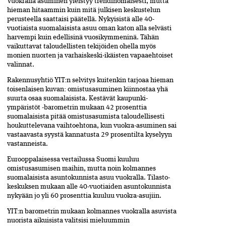
Vuokralla asuminen yleistyy trendinomaisesti, mutta
hieman hitaammin kuin mitä julkisen keskustelun
perusteella saattaisi päätellä. Nykyisistä alle 40-
vuotiaista suoma­laisista asuu oman katon alla selvästi
harvempi kuin edellisinä vuosi­kymmeninä. Tähän
vaikuttavat taloudellisten tekijöiden ohella myös
monien nuorten ja varhaiskeski-ikäisten vapaa­ehtoiset
valinnat.
Rakennusyhtiö YIT:n selvitys kuitenkin tarjoaa hieman
toisenlaisen kuvan: omistusasuminen kiinnostaa yhä
suurta osaa suomalaisista. Kestävät kaupunki­
ympäristöt -barometrin mukaan 42 prosenttia
suomalaisista pitää omistusasumista taloudellisesti
houkuttelevana vaihtoehtona, kun vuokra-asuminen sai
vastaavasta syystä kannatusta 29 prosentilta kyselyyn
vastanneista.
Eurooppalaisessa vertailussa Suomi kuuluu
omistusasumisen maihin, mutta noin kolmannes
suomalaisista asunto­kunnista asuu vuokralla. Tilasto­
keskuksen mukaan alle 40-vuotiaiden asuntokunnista
nykyään jo yli 60 prosenttia kuuluu vuokra-asujiin.
YIT:n barometrin mukaan kolmannes vuokralla asuvista
nuorista aikuisista valitsisi mieluummin