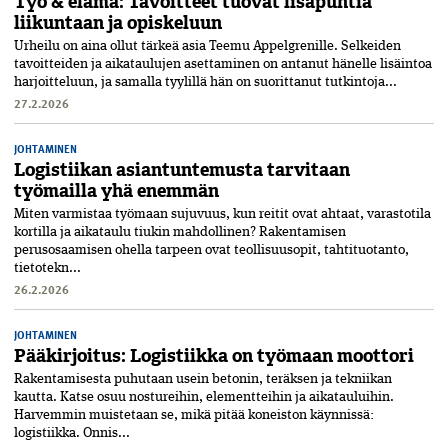
Työ & elämä: Tavoitteet tuovat lisäpuhtia
liikuntaan ja opiskeluun
Urheilu on aina ollut tärkeä asia Teemu Appelgrenille. Selkeiden
tavoitteiden ja aikataulujen asettaminen on antanut hänelle lisäintoa
harjoitteluun, ja samalla tyylillä hän on suorittanut tutkintoja...
27.2.2026
JOHTAMINEN
Logistiikan asiantuntemusta tarvitaan
työmailla yhä enemmän
Miten varmistaa työmaan sujuvuus, kun reitit ovat ahtaat, varastotila
kortilla ja aikataulu tiukin mahdollinen? Rakentamisen
perusosaamisen ohella tarpeen ovat teollisuusopit, tahtituotanto,
tietotekn...
26.2.2026
JOHTAMINEN
Pääkirjoitus: Logistiikka on työmaan moottori
Rakentamisesta puhutaan usein betonin, teräksen ja tekniikan
kautta. Katse osuu nostureihin, elementteihin ja aikatauluihin.
Harvemmin muistetaan se, mikä pitää koneiston käynnissä:
logistiikka. Onnis...