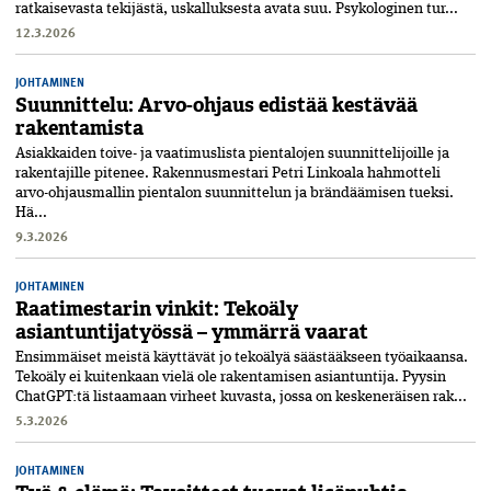
ratkaisevasta tekijästä, uskalluksesta avata suu. Psykologinen tur...
12.3.2026
JOHTAMINEN
Suunnittelu: Arvo-ohjaus edistää kestävää
rakentamista
Asiakkaiden toive- ja vaatimuslista pientalojen suunnittelijoille ja
rakentajille pitenee. Rakennusmestari Petri Linkoala hahmotteli
arvo-ohjausmallin pientalon suunnittelun ja brändäämisen tueksi.
Hä...
9.3.2026
JOHTAMINEN
Raatimestarin vinkit: Tekoäly
asiantuntijatyössä – ymmärrä vaarat
Ensimmäiset meistä käyttävät jo tekoälyä säästääkseen työaikaansa.
T­ekoäly ei kuitenkaan vielä ole rakentamisen asiantuntija. Pyysin
ChatGPT:tä listaamaan virheet kuvas­ta, jossa on keskeneräisen rak...
5.3.2026
JOHTAMINEN