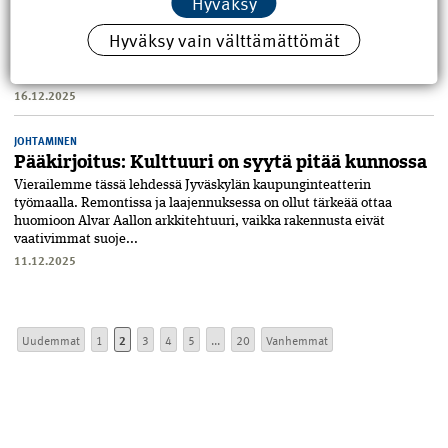
Hyväksy
Rakennus- ja kiinteistöala käyttää vuosittain noin puolet maailman
Hyväksy vain välttämättömät
raaka-aineista ja aiheuttaa yli kolmanneksen
kasvihuonekaasupäästöistä. Silti EU:n kierrätystavoite – 70
prosenttia rakennus- ja purk...
16.12.2025
JOHTAMINEN
Pääkirjoitus: Kulttuuri on syytä pitää kunnossa
Vierailemme tässä lehdessä Jyväs­kylän kaupunginteatterin
työmaalla. Remontissa ja laajennuksessa on ollut tärkeää ottaa
huomioon Alvar Aallon arkki­tehtuuri, vaikka rakennusta eivät
vaativimmat suoje...
11.12.2025
Uudemmat
1
2
3
4
5
...
20
Vanhemmat