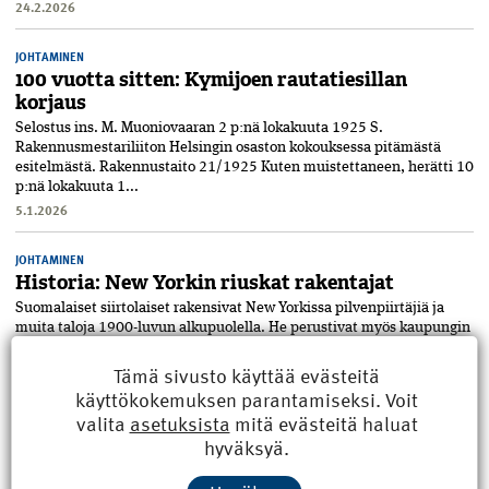
24.2.2026
JOHTAMINEN
100 vuotta sitten: Kymijoen rautatiesillan
korjaus
Selostus ins. M. Muoniovaaran 2 p:nä lokakuuta 1925 S.
Rakennusmestariliiton Helsingin osaston kokouksessa pitämästä
esitelmästä. Rakennustaito 21/1925 Kuten muistettaneen, herätti 10
p:nä lokakuuta 1...
5.1.2026
JOHTAMINEN
Historia: New Yorkin riuskat rakentajat
Suomalaiset siirtolaiset rakensivat New Yorkissa pilvenpiirtäjiä ja
muita taloja 1900-luvun alkupuolella. He perustivat myös kaupungin
ensimmäiset asunto-osuuskunnat. Suomalaiset muuttivat suurin
määr...
Tämä sivusto käyttää evästeitä
2.1.2026
käyttökokemuksen parantamiseksi. Voit
valita
asetuksista
mitä evästeitä haluat
JOHTAMINEN
hyväksyä.
Kolumni: Kiertotalouden pitää olla
rakentamisen uusi normaali