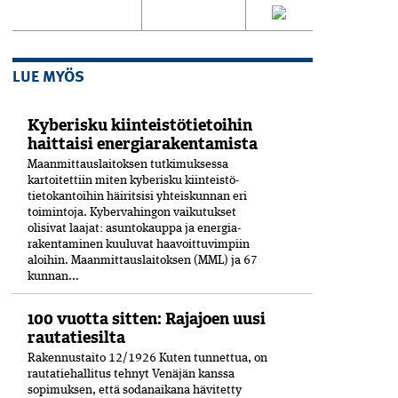
LUE MYÖS
Kyberisku kiinteistötietoihin
haittaisi energiarakentamista
Maanmittauslaitoksen tutkimuksessa
kartoitettiin miten kyberisku kiinteistö­
tietokantoihin häiritsisi yhteiskunnan eri
toimintoja. Kyber­vahingon vaikutukset
olisivat laajat: asuntokauppa ja energia­
rakentaminen kuuluvat haavoittuvimpiin
aloihin. Maanmittauslaitoksen (MML) ja 67
kunnan...
100 vuotta sitten: Rajajoen uusi
rautatiesilta
Rakennustaito 12/1926 Kuten tunnettua, on
rautatiehallitus tehnyt Venäjän kanssa
sopimuksen, että sodanaikana hävitetty