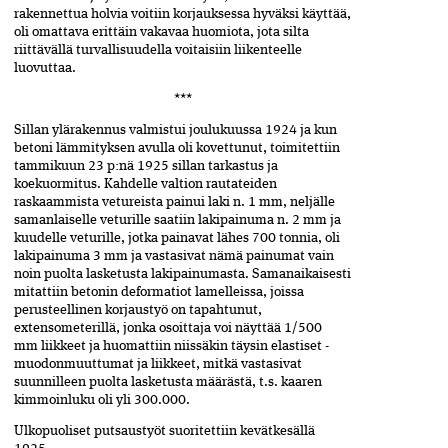
rakennettua holvia voitiin korjauksessa hyväksi käyttää,
oli omattava erittäin vakavaa huomiota, jota silta
riittävällä turvallisuudella voitaisiin liikenteelle
luovuttaa.
***
Sillan ylärakennus valmistui joulukuussa 1924 ja kun
beto­ni lämmityksen avulla oli kovettunut, toimitettiin
tammikuun 23 p:nä 1925 sillan tarkastus ja
koekuormitus. Kahdelle valtion rautateiden
raskaammista vetureista painui laki n. 1 mm, neljälle
samanlaiselle veturille saatiin lakipainuma n. 2 mm ja
kuudelle veturille, jotka painavat lähes 700 tonnia, oli
lakipainuma 3 mm ja vastasivat nämä painumat vain
noin puolta lasketusta lakipainumasta. Samanaikaisesti
mitattiin betonin deformatiot­ lamelleissa, joissa
perusteellinen korjaustyö on tapahtunut,
extensometerillä, jonka osoittaja voi näyttää ­1/500
mm­­ liikkeet ja huomattiin niissäkin täysin elastiset ­
muodonmuuttumat ja liikkeet, mitkä vastasivat
suunnilleen puolta lasketusta määrästä, t.s. kaaren
kimmoin­luku oli yli 300.000.
Ulkopuoliset putsaustyöt suoritettiin kevätkesällä