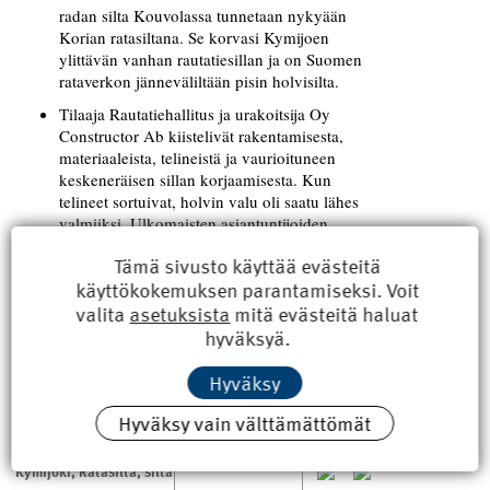
radan silta Kouvolassa tunnetaan nykyään
Korian rata­siltana. Se korvasi Kymijoen
ylittävän vanhan rautatiesillan ja on Suomen
rataverkon jänneväliltään pisin holvisilta.
Tilaaja Rautatiehallitus ja urakoitsija Oy
Constructor Ab kiistelivät rakentamisesta,
materiaaleista, telineistä ja vaurioituneen
keskeneräisen sillan korjaa­misesta. Kun
telineet sortuivat, holvin valu oli saatu lähes
valmiiksi. Ulko­maisten asiantuntijoiden
suosituksesta silta korjattiin ja viimeisteltiin
Tämä sivusto käyttää evästeitä
purkamisen sijaan.
käyttökokemuksen parantamiseksi. Voit
Esitelmöitsijä
oli
Manne Muoniovaara
valita
asetuksista
mitä evästeitä haluat
Constructorin toimi­tusjohtaja.
hyväksyä.
Hyväksy
Hyväksy vain välttämättömät
100 vuotta
ASIASANAT
Jaa
artikkeli
sitten
,
Historia
,
Kouvola
,
Kymijoki
,
Ratasilta
,
silta