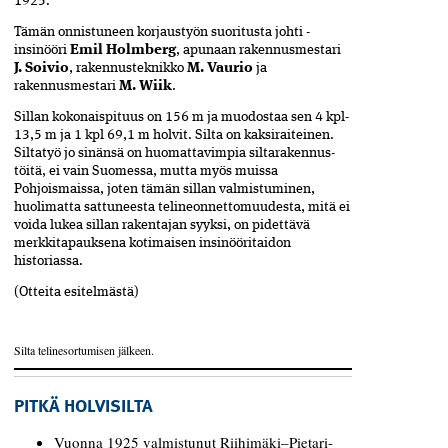
1925.
Tämän onnistuneen korjaustyön suoritusta johti ­
insinööri
Emil Holmberg
, apunaan rakennusmestari­ ­
J. Soi­vio
,­ rakennusteknikko
M. Vaurio
ja
rakennusmes­­tari
M. Wiik
.
Sillan kokonaispituus on 156 m ja muodostaa sen ­4 kpl­
13,5 m ja 1 kpl 69,1 m holvit. Silta on kaksiraiteinen.
Silta­työ jo sinänsä on huomattavimpia siltarakennus­
töitä, ei vain Suomessa, mutta myös muissa
Pohjoismaissa, joten­ tämän sillan valmistuminen,
huolimatta sattuneesta ­telineonnettomuudesta, mitä ei
voida lukea sillan rakentajan syyksi, on pidettävä
merkkitapauksena kotimaisen insinööritaidon
historiassa.
(Otteita esitelmästä)
Silta telinesortumisen jälkeen.
PITKÄ HOLVISILTA
Vuonna 1925 valmistunut Riihimäki–Pietari-