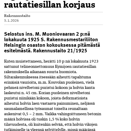
rautatiesillan korjaus
Rakennustaito
5.1.2026
Selostus ins. M. Muoniovaaran 2 p:nä
lokakuuta 1925 S. Rakennusmestariliiton
Helsingin osaston kokouksessa pitämästä
esitelmästä. Rakennustaito 21/1925
Kuten muistettaneen, herätti 10 p:nä lokakuuta 1923
sattunut telineonnettomuus Kymijoen rauta­tiesillan
rakennuksella aikanaan suurta huomiota.
Siltarakennuksessa itsessään aiheutti tapahtuma
erinäisiä vaurioita, m.m. Kouvolan puoleinen, vielä
pehmeä nivelbetoni puristui kokoon ja holvin kanta
laskeutui n. 45 cm. Korian­ puoleinen nivelbetoni
puristui niinikään kokoon, joista­ deformatioista
aiheutui holvin laen vastaava painuminen, neljässä
saumalamellissa työsaumat toiselta reunaltaan
aukenivat 0,5 – 2 mm. Vaikka vahingoittuneen betonin
määrä holvissa oli tuskin 1,5 % koko holvin
tilavuudesta, oli kuitenkin selvää, että holvin vikojen
tutkimiselle ja yleensä selvittelylle, missä määrässä