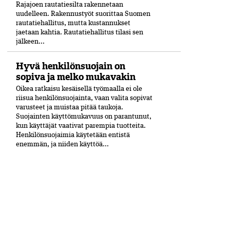
Rajajoen rautatiesilta rakennetaan
uudelleen. Rakennustyöt suorittaa Suomen
rautatiehallitus, mutta kustannukset
jaetaan kahtia. Rautatiehallitus tilasi sen
jälkeen...
Hyvä henkilönsuojain on
sopiva ja melko mukavakin
Oikea ratkaisu kesäisellä työmaalla ei ole
riisua henkilönsuojainta, vaan valita sopivat
varusteet ja muistaa pitää taukoja.
Suojainten käyttömukavuus on parantunut,
kun käyttäjät vaativat parempia tuotteita.
Henkilönsuojaimia käytetään entistä
enemmän, ja niiden käyttöä...