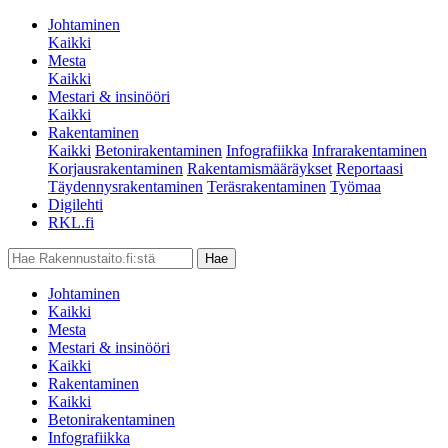
Johtaminen
Kaikki
Mesta
Kaikki
Mestari & insinööri
Kaikki
Rakentaminen
Kaikki
Betonirakentaminen
Infografiikka
Infrarakentaminen
Korjausrakentaminen
Rakentamismääräykset
Reportaasi
Täydennysrakentaminen
Teräsrakentaminen
Työmaa
Digilehti
RKL.fi
Johtaminen
Kaikki
Mesta
Mestari & insinööri
Kaikki
Rakentaminen
Kaikki
Betonirakentaminen
Infografiikka