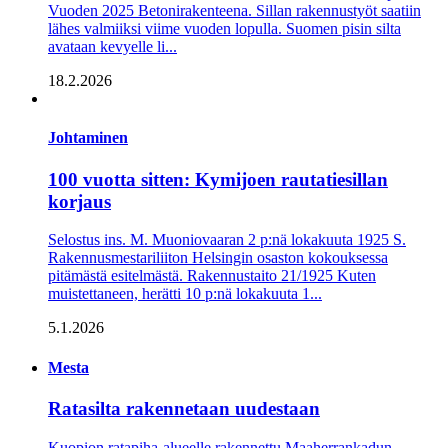
Vuoden 2025 Betonirakenteena. Sillan rakennustyöt saatiin
lähes valmiiksi viime vuoden lopulla. Suomen pisin silta
avataan kevyelle li...
18.2.2026
Johtaminen
100 vuotta sitten: Kymijoen rautatiesillan
korjaus
Selostus ins. M. Muoniovaaran 2 p:nä lokakuuta 1925 S.
Rakennusmestariliiton Helsingin osaston kokouksessa
pitämästä esitelmästä. Rakennustaito 21/1925 Kuten
muistettaneen, herätti 10 p:nä lokakuuta 1...
5.1.2026
Mesta
Ratasilta rakennetaan uudestaan
Kuopion ratapiha-alueelle rakennettu Maaherran­kadun