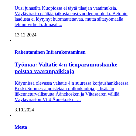
Uusi junasilta Kuopiossa ei täytä tilaajan vaatimuksia.
Väylävirasto päättää jatkosta ensi vuoden puolella. Betonin
laadusta ei löytynyt huomautettavaa, mutta siltatyömaalla
tehtiin virheitä. Junasill...
13.12.2024
Rakentaminen
Infrarakentaminen
Työmaa: Valtatie 4:n tienparannushanke
poistaa vaaranpaikkoja
Käynnissä olevassa valtatie 4:n suuressa korjaushankkeessa
Keski-Suomessa poistetaan pullonkauloja ja lisätään
liikenneturvallisuutta Äänekosken ja Viitasaaren välillä.
Väyläviraston Vt 4 Äänekoski – ...
3.10.2024
Mesta