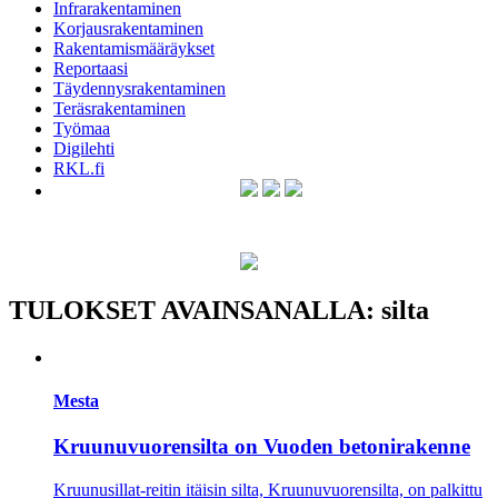
Infrarakentaminen
Korjausrakentaminen
Rakentamismääräykset
Reportaasi
Täydennysrakentaminen
Teräsrakentaminen
Työmaa
Digilehti
RKL.fi
TULOKSET AVAINSANALLA: silta
Mesta
Kruunuvuorensilta on Vuoden betonirakenne
Kruunusillat-reitin itäisin silta, Kruunuvuorensilta, on palkittu