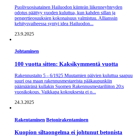
Puolivuosisatainen Hailuodon kiinteän liikenneyhteyden
odotus päättyy vuoden kuluttua, kun kahden sillan ja
pengertieosuuksien kokonaisuus valmistuu. Allianssin
kehitysvaiheessa syntyi idea Hailuodon...
23.9.2025
Johtaminen
100 vuotta sitten: Kaksikymmentä vuotta
Rakennustaito 5 – 6/1925 Muutamien päivien kuluttua saapuu
suuri osa maan rakennusmestareista pääkaupunkiin
päämääränä kullakin Suomen Rakennusmestariliiton 20:s
vuosikokous. Vaikkapa kokouksesta ei o...
24.3.2025
Rakentaminen
Betonirakentaminen
Kuopion siltaongelma ei johtunut betonista