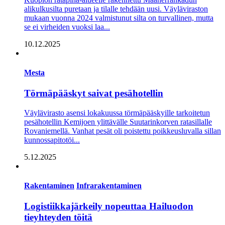
alikulkusilta puretaan ja tilalle tehdään uusi. Väyläviraston
mukaan vuonna 2024 valmistunut silta on turvallinen, mutta
se ei virheiden vuoksi laa...
10.12.2025
Mesta
Törmäpääskyt saivat pesähotellin
Väylävirasto asensi lokakuussa törmäpääskyille tarkoitetun
pesähotellin Kemijoen ylittävälle Suutarinkorven ratasillalle
Rovaniemellä. Vanhat pesät oli poistettu poikkeusluvalla sillan
kunnossapitotöi...
5.12.2025
Rakentaminen
Infrarakentaminen
Logistiikkajärkeily nopeuttaa Hailuodon
tieyhteyden töitä