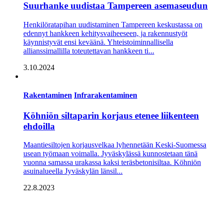
Suurhanke uudistaa Tampereen asemaseudun
Henkilöratapihan uudistaminen Tampereen keskustassa on
edennyt hankkeen kehitysvaiheeseen, ja rakennustyöt
käynnistyvät ensi keväänä. Yhteistoiminnallisella
allianssimallilla toteutettavan hankkeen ti...
3.10.2024
Rakentaminen
Infrarakentaminen
Köhniön siltaparin korjaus etenee liikenteen
ehdoilla
Maantiesiltojen korjausvelkaa lyhennetään Keski-Suomessa
usean työmaan voimalla. Jyväskylässä kunnostetaan tänä
vuonna samassa urakassa kaksi teräsbetonisiltaa. Köhniön
asuinalueella Jyväskylän länsil...
22.8.2023