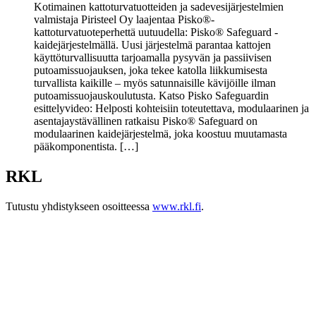
Kotimainen kattoturvatuotteiden ja sadevesijärjestelmien
valmistaja Piristeel Oy laajentaa Pisko®-
kattoturvatuoteperhettä uutuudella: Pisko® Safeguard -
kaidejärjestelmällä. Uusi järjestelmä parantaa kattojen
käyttöturvallisuutta tarjoamalla pysyvän ja passiivisen
putoamissuojauksen, joka tekee katolla liikkumisesta
turvallista kaikille – myös satunnaisille kävijöille ilman
putoamissuojauskoulutusta. Katso Pisko Safeguardin
esittelyvideo: Helposti kohteisiin toteutettava, modulaarinen ja
asentajaystävällinen ratkaisu Pisko® Safeguard on
modulaarinen kaidejärjestelmä, joka koostuu muutamasta
pääkomponentista. […]
RKL
Tutustu yhdistykseen osoitteessa
www.rkl.fi
.