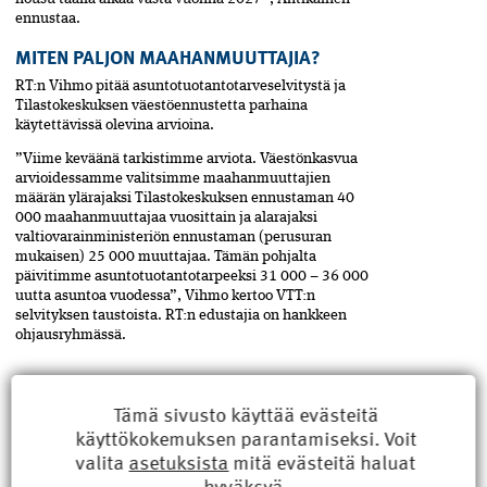
ennustaa.
MITEN PALJON MAAHANMUUTTAJIA?
RT:n Vihmo pitää asuntotuotantotarveselvitystä ja
Tilastokeskuksen väestöennustetta parhaina
käytettävissä olevina arvioina.
”Viime keväänä tarkistimme arviota. Väestönkasvua
arvioidessamme valitsimme maahanmuuttajien
määrän ylärajaksi Tilastokeskuksen ennustaman 40
000 maahanmuuttajaa vuosittain ja alarajaksi
valtiovarainministeriön ennustaman (perusuran
mukaisen) 25 000 muuttajaa. Tämän pohjalta
päivitimme asuntotuotantotarpeeksi 31 000 – 36 000
uutta asuntoa vuodessa”, Vihmo kertoo VTT:n
selvityksen taustoista. RT:n edustajia on hankkeen
ohjausryhmässä.
Hypon pääekonomisti Juho Keskinen pitää mahdollisena, että
Tämä sivusto käyttää evästeitä
asunnoista on jonkinasteista niukkuutta suurissa kaupungeissa tulevina
käyttökokemuksen parantamiseksi. Voit
vuosina. Suoranaiseen asuntopulaan hän ei usko.
MILLAISIA ASUNTOJA JA MINNE?
valita
asetuksista
mitä evästeitä haluat
hyväksyä.
Asuntorahoittamiseen erikoistuneen ­Hypon