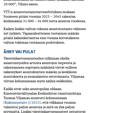
20 000”, Vihmo sanoo.
VTT:n asuntotuotantotarveselvityksen mukaan
Suomeen pitäisi vuosina 2025 – 2045 rakentaa
keskimäärin 31 000 – 36 000 uutta asuntoa vuodessa.
Kaiken lisäksi valtion tukema asunto­tuotanto vähenee
nyt jyrkästi. Vapaa­rahoitteisen tuotannon määrän
pitäisi kaksinkertaistua ensi vuonna korvatakseen
valtion tukeman tuotannon pudotuksen.
ÄHKY VAI PULA?
Väestönkasvuennusteiden tulkinnan­ ohella
asiantuntijoiden arvioita­ asuntojen tarpeesta ja
rakentamisen sopivasta­ määrästä vievät erilleen
näkemykset­ asuntokuntien määrän ja keskikoon
muutoksesta ja suomalaisten ostovoimasta. Viljamaa
viittasi kolumnissaan myös näihin seikkoihin.
Kaikki eivät usko asuntopulan uhkaan.
Kiinteistönvälitysalan Keskusliiton toimitusjohtaja
Tuomas Viljamaa muistutti kolumnissaan
(Rakennustaito 3/2025)
, että vilkkaina vuosina
valmistui paljon asuntoja ja niitä on yhä paljon
myymättä. Lisäksi väestönkasvuennusteet perustuvat