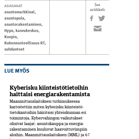
ASIASANAT
Jaa
artikkeli
asuntomarkkinat
,
asuntopula
,
asuntorakentaminen
,
Hypo
,
kasvukeskus
,
Kuopio
,
Rakennusteollisuus RT
,
suhdanteet
LUE MYÖS
Kyberisku kiinteistötietoihin
haittaisi energiarakentamista
Maanmittauslaitoksen tutkimuksessa
kartoitettiin miten kyberisku kiinteistö­
tietokantoihin häiritsisi yhteiskunnan eri
toimintoja. Kyber­vahingon vaikutukset
olisivat laajat: asuntokauppa ja energia­
rakentaminen kuuluvat haavoittuvimpiin
aloihin. Maanmittauslaitoksen (MML) ja 67