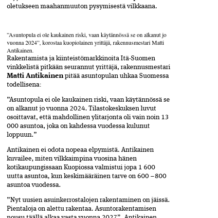
oletukseen maahanmuuton pysymisestä vilkkaana.
”Asuntopula ei ole kaukainen riski, vaan käytännössä se on alkanut jo
vuonna 2024”, korostaa kuopiolainen yrittäjä, rakennusmestari Matti
Antikainen.
Rakentamista ja kiinteistömarkkinoita Itä-Suomen
vinkkelistä pitkään seurannut yrittäjä, rakennusmestari
Matti­ Antikainen
pitää asuntopulan uhkaa Suomessa
todellisena:
”Asuntopula ei ole kaukainen riski, vaan käytännössä se
on alkanut jo vuonna 2024. Tilastokeskuksen luvut
osoittavat, että mahdollinen ylitarjonta oli vain noin 13
000 asuntoa, joka on kahdessa vuodessa kulunut
loppuun.”
Antikainen ei odota nopeaa elpy­mistä.­ Antikainen
kuvailee, miten vilkkaimpina vuosina hänen
kotikaupungissaan Kuopiossa valmistui jopa 1 600
uutta asuntoa, kun keskimääräinen tarve on 600 – 800
asuntoa vuodessa.
”Nyt uusien asuinkerrostalojen rakentaminen on jäissä.
Pientaloja on alettu rakentaa. Asuntorakentamisen
nousu täällä alkaa vasta vuonna 2027”, Antikainen