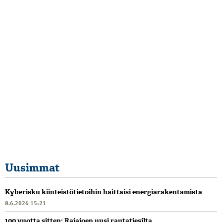
Uusimmat
Kyberisku kiinteistötietoihin haittaisi energiarakentamista
8.6.2026 15:21
100 vuotta sitten: Rajajoen uusi rautatiesilta