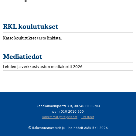
RKL koulutukset
Katso koulutukset
tästä
linkistä.
Mediatiedot
Lehden ja verkkosivuston mediakortti 2026
Rahakamarinportti 3 B, 00240 HELSINKI
puh: 010 2010 500
Tarkemmat yhteystiedot
Evästeet
© Rakennusmestarit ja –insinöörit AMK RKL 2026