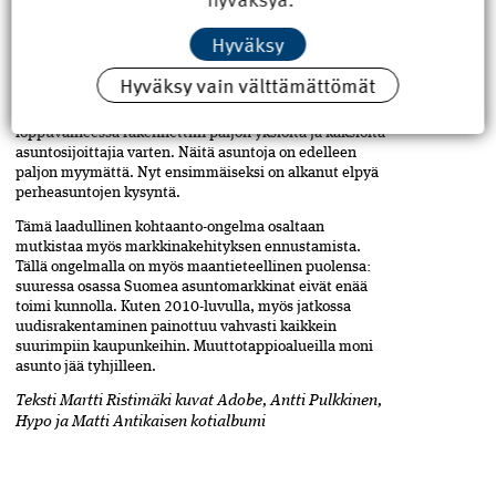
pääekonomisti
Juho Keskinen
arvioi puolestaan, että
Hyväksy
tulevina vuosina markkinoilla voi olla jonkinasteista
niukkuutta uusista asunnoista, mutta suoranaista pulaa
Hyväksy vain välttämättömät
ei ole näköpiirissä.
Keskinen muistuttaa, että erityisesti­ rakennusbuumin
loppuvaiheessa rakennettiin paljon yksiöitä ja kaksioita
asunto­sijoittajia varten. Näitä asuntoja on edelleen
paljon myymättä. Nyt ensimmäiseksi on alkanut elpyä
perheasuntojen kysyntä.
Tämä laadullinen kohtaanto-ongelma osaltaan
mutkistaa myös markkinakehityksen ennustamista.
Tällä ongelmalla on myös maantieteellinen puolensa:
suuressa osassa Suomea asuntomarkkinat eivät enää
toimi kunnolla. Kuten 2010-luvulla, myös jatkossa
uudisrakentaminen painottuu vahvasti kaikkein
suurimpiin kaupunkeihin. Muuttotappioalueilla moni
asunto jää tyhjilleen.
Teksti Martti Ristimäki kuvat Adobe, Antti Pulkkinen,
Hypo ja Matti Antikaisen kotialbumi