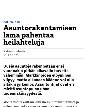
JOHTAMINEN
Asuntorakentamisen
lama pahentaa
heilahteluja
Rakennustaito
11.12.2025
Uusia asuntoja rakennetaan ensi
vuonnakin pitkän aikavälin tarvetta
vähemmän. Markkinoiden elpyminen
viipyy, mutta aikanaan käänne voi olla
sitäkin jyrkempi. Asiantuntijat ovat eri
mieltä asuntopulan uhan
todennäköisyydestä.
Monta vuotta erittäin vilkas­ta asuntorakentamista ja
sitten lama,­ joka­ venyy ja venyy. ­Rakentamisessa ja