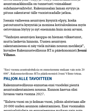
asuntomarkkinoilla on tunnetusti voimakkaat
suhdannevaihtelut. Rakennusalan laman syvyys ja
pituus rakentavat tälle vuoristo­radalle jatkoa.
Jossain vaiheessa asuntojen kysyntä elpyy, koska
patoutunutta kysyntää ja monissa kotitalouksissa myös
osto­voimaa löytyy jo nyt enemmän kuin moni arvaisi.
”Vanhojen asuntojen kauppa on hieman vilkastunut,
mutta laskevin hinnoin. Uusien asuntojen
rakentamisessa ei näy vielä mitään nousun merkkejä”,
kuvailee Rakennusteollisuus RT:n pääekonomisti
Jouni
Vihmo
.
”Ensi vuonna asuntoaloituksia on ennusteemme mukaan vain noin 20
000”, Rakennusteollisuus RT:n pääekonomisti Jouni Vihmo toteaa.
PALJON ALLE TAVOITTEEN
Rakennusteollisuus ennustaa ensi vuodeksi pientä
asuntorakentamisen nousua. Kunnon kasvua olisi
luvassa vasta vuonna 2027.
”Kuluva vuosi on jo kolmas vuosi, jolloin aloitetaan alle
20 000 uuden asunnon rakentaminen. Ensi vuonnakin
asuntoaloituksia on ennusteemme mukaan vain noin