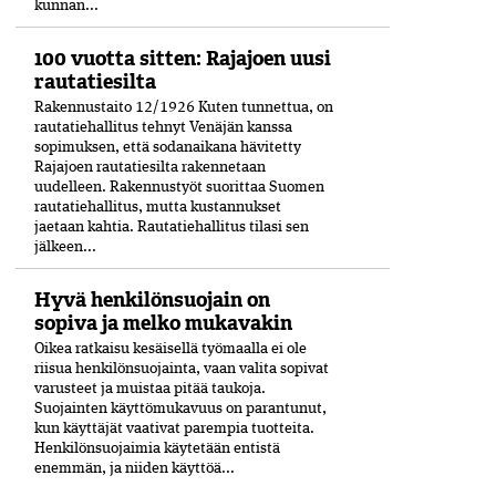
kunnan...
100 vuotta sitten: Rajajoen uusi
rautatiesilta
Rakennustaito 12/1926 Kuten tunnettua, on
rautatiehallitus tehnyt Venäjän kanssa
sopimuksen, että sodanaikana hävitetty
Rajajoen rautatiesilta rakennetaan
uudelleen. Rakennustyöt suorittaa Suomen
rautatiehallitus, mutta kustannukset
jaetaan kahtia. Rautatiehallitus tilasi sen
jälkeen...
Hyvä henkilönsuojain on
sopiva ja melko mukavakin
Oikea ratkaisu kesäisellä työmaalla ei ole
riisua henkilönsuojainta, vaan valita sopivat
varusteet ja muistaa pitää taukoja.
Suojainten käyttömukavuus on parantunut,
kun käyttäjät vaativat parempia tuotteita.
Henkilönsuojaimia käytetään entistä
enemmän, ja niiden käyttöä...