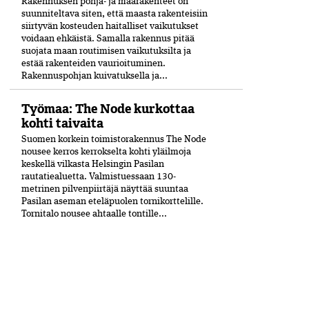
Rakennuksen pohja- ja maarakenteet on
suunniteltava siten, että maasta rakenteisiin
siirtyvän kosteuden haitalliset vaikutukset
voidaan ehkäistä. Samalla rakennus pitää
suojata maan routimisen vaikutuksilta ja
estää rakenteiden vaurioituminen.
Rakennuspohjan kuivatuksella ja...
Työmaa: The Node kurkottaa
kohti taivaita
Suomen korkein toimistorakennus The Node
nousee kerros kerrokselta kohti yläilmoja
keskellä vilkasta Helsingin Pasilan
rautatiealuetta. Valmistuessaan 130-
metrinen pilvenpiirtäjä näyttää suuntaa
Pasilan aseman eteläpuolen tornikorttelille.
Tornitalo nousee ahtaalle tontille...