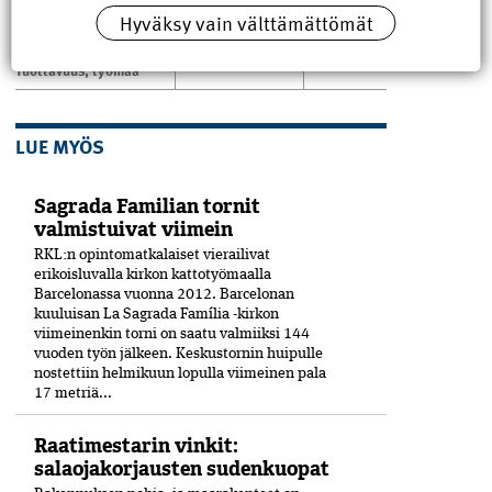
nosturi
,
Peab
,
Hyväksy vain välttämättömät
rakentaminen
,
torninosturi etäohjaus
,
Tuottavuus
,
työmaa
LUE MYÖS
Sagrada Familian tornit
valmistuivat viimein
RKL:n opintomatkalaiset vierailivat
erikoisluvalla kirkon kattotyömaalla
Barcelonassa vuonna 2012. Barcelonan
kuuluisan La Sagrada Família -kirkon
viimeinenkin torni on saatu valmiiksi­ 144
vuoden työn jälkeen. Keskustornin huipulle
nostettiin helmikuun lopulla viimeinen pala
17 metriä...
Raatimestarin vinkit:
salaojakorjausten sudenkuopat