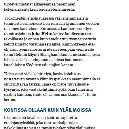
tuotevalmistajat aikaisempaa paremman
kokonaiskäsityksen töiden etenemisestä.
Työkoneiden etäohjauksessa yksi ensim­mäisistä
toimivista esimerkeistä­ oli runsaan kymmenen vuoden
takainen kaivos­kone Kiirunassa. Lambertsson Oy:n
toimitusjohtaja
Juha Helin
kertoo kuulleensa tästä
tekniikasta jo ennen kuin etäohjatun työmaanosturin
kehittä­mis­työ varsinaisesti alkoi. Kimmokkeena etä­
ohjatun työmaanosturin idean eteenpäin viemiselle
toimi Helinin käynti Shanghain Bauma-messuilla, jossa
hän kävi keskusteluja samaa ideaa hautoneen
israelilaisen Skylinen edustajien kanssa.
”Idea vaati vielä kehittelyä, koska kohdistus
nostettavan tavaran kiinnitys­­paikkaan maanpinnalla ei
ollut riittävän tarkka. Tämä oli myös turvallisuus­
kysymys, joka vaati kehittämistyötä. Kun tämä asia
saatiin kuntoon, tuote oli valmis markkinoille”, Helin
kertoo.
KONTISSA OLLAAN KUIN YLÄILMOISSA
Itse tuote on tavalliseen konttiin sijoitet­tu
etäohjausyksikkö, joka nosturin­kuljet­ta­jan
näkökulmasta vastaa täysin työskentelyä yläilmoissa.