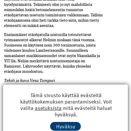
hyödyntämättä. Teknisesti olisi jo nyt mahdollista
esimerkiksi lisätä betonielementin tunnistus
etäohjattavan nosturin toimintojen valikoimaan. Tällöin
etäohjaamossa olisi­ heti tarkka tieto siitä, mihin tietty
elementti on määrä asentaa.
Ensimmäiset etäohjatulla nosturilla toteutettavat
työmaanostot alkavat Helinin mukaan tänä vuonna.
Suomessa on käytössä noin 300 torni­n­osturia, joista
viidennes kuuluu Lambertssonille. Suunnilleen
samanlaiset markkinaosuudet ovat myös Skanskalla ja
YIT:llä. Neljäs merkittävä nosturinomistaja on
Ramirent. Lähivuodet näyttävät, kuinka yleiseksi
etäohjaus muodostuu.
Teksti ja kuva Vesa Tompuri
Muutoksen tuulet -sarja käsittelee rakennussektorin
Tämä sivusto käyttää evästeitä
uudistumista ja teknologian
kehittymistä.
käyttökokemuksen parantamiseksi. Voit
valita
asetuksista
mitä evästeitä haluat
hyväksyä.
Lambertsson
,
ASIASANAT
Jaa
Hyväksy
artikkeli
Muutoksen tuulet
,