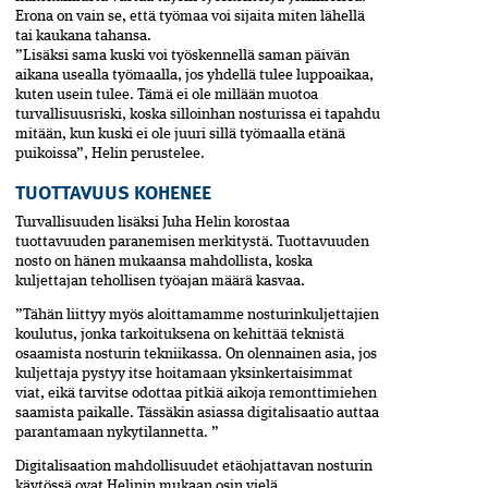
Erona on vain se, että työmaa voi sijaita miten lähellä
tai kaukana tahansa.
”Lisäksi sama kuski voi työskennellä saman päivän
aikana usealla työmaalla, jos yhdellä tulee luppoaikaa,
kuten usein tulee. Tämä ei ole millään muotoa
turvallisuusriski, koska silloinhan nosturissa ei tapahdu
mitään, kun kuski ei ole juuri sillä työmaalla etänä
puikoissa”, Helin perustelee.
TUOTTAVUUS KOHENEE
Turvallisuuden lisäksi Juha Helin korostaa
tuottavuuden paranemisen merkitystä. Tuottavuuden
nosto on hänen mukaansa mahdollista, koska
kuljettajan tehol­lisen työajan määrä kasvaa.
”Tähän liittyy myös aloittamamme nosturinkuljettajien
koulutus, jonka tarkoituksena on kehittää teknistä
osaamista nosturin tekniikassa. On olennainen asia, jos
kuljettaja pystyy itse hoitamaan yksinkertaisimmat
viat, eikä tarvitse odottaa pitkiä aikoja remonttimiehen
saamista paikalle. Tässäkin asiassa digitalisaatio auttaa
parantamaan nykytilannetta. ”
Digitalisaation mahdollisuudet etä­ohjattavan nosturin
käytössä ovat Helinin mukaan osin vielä