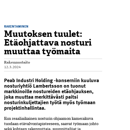
RAKENTAMINEN
Muutoksen tuulet:
Etäohjattava nosturi
muuttaa työmaita
Rakennustaito
12.3.2024
Peab Industri Holding -konserniin kuuluva
nosturiyhtiö Lambertsson on tuonut
markkinoille nostureiden etäohjauksen,
joka muuttaa merkittävästi paitsi
nosturinkuljettajien työtä myös työmaan
projektinhallintaa.
Kun reaaliaikainen nosturin ohjaamon kamerakuva
tuodaan etävalvontapisteeseen, saavat työmaan johto
sekä kohteen rakennuttaja, suunnittelijat ja