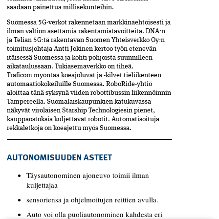
saadaan painettua millisekunteihin.
Suomessa 5G-verkot rakennetaan markkinaehtoisesti ja
ilman valtion asettamia rakentamistavoitteita. DNA:n
ja Telian 5G:tä rakentavan Suomen Yhteisverkko Oy:n
toimitusjohtaja Antti Jokinen kertoo työn etenevän
itäisessä Suomessa ja kohti pohjoista suunnilleen
aikataulussaan. Tukiasemaverkko on tiheä.
Traficom myöntää koeajoluvat ja -kilvet tieliikenteen
automaatiokokeiluille Suomessa. RoboRide-yhtiö
aloittaa tänä syksynä viiden robottibussin liikennöinnin
Tampereella. Suomalaiskaupunkien katukuvassa
näkyvät virolaisen Starship Technologiesin pienet,
kauppaostoksia kuljettavat robotit. Automatisoituja
rekkaletkoja on koeajettu myös Suomessa.
AUTONOMISUUDEN ASTEET
Täysautonominen ajoneuvo toimii ilman
kuljettajaa
sensoriensa ja ohjelmoitujen reittien avulla.
Auto voi olla puoliautonominen kahdesta eri