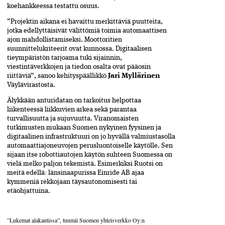
koehankkeessa testattu osuus.
”Projektin aikana ei havaittu merkittäviä puutteita,
jotka edellyttäisivät välittömiä toimia automaattisen
ajon mahdollistamiseksi. Moottoritien
suunnittelukriteerit ovat kunnossa. Digitaalisen
tieympäristön tarjoama tuki sijainnin,
viestintäverkkojen ja tiedon osalta ovat pääosin
riittäviä”, sanoo kehityspäällikkö
Jari Myllärinen
Väylävirastosta.
Älykkään anturidatan on tarkoitus helpottaa
liikenteessä liikkuvien arkea sekä parantaa
turvallisuutta ja sujuvuutta. Viranomaisten
tutkimusten mukaan Suomen nykyinen fyysinen ja
digitaalinen infrastruktuuri on jo hyvällä valmiustasolla
automaattiajoneuvojen perusluontoiselle käytölle. Sen
sijaan itse robottiautojen käytön suhteen Suomessa on
vielä melko paljon tekemistä. Esimerkiksi Ruotsi on
meitä edellä: länsinaapurissa Einride AB ajaa
kymmeniä rekkojaan täysautonomisesti tai
etäohjattuina.
”Lukemat alakantissa”, tuumii Suomen yhteisverkko Oy:n