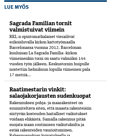
LUE MYÖS
Sagrada Familian tornit
valmistuivat viimein
RKL:n opintomatkalaiset vierailivat
erikoisluvalla kirkon kattotyömaalla
Barcelonassa vuonna 2012. Barcelonan
kuuluisan La Sagrada Família -kirkon
viimeinenkin torni on saatu valmiiksi­ 144
vuoden työn jälkeen. Keskustornin huipulle
nostettiin helmikuun lopulla viimeinen pala
17 metriä...
Raatimestarin vinkit:
salaojakorjausten sudenkuopat
Rakennuksen pohja- ja maarakenteet on
suunniteltava siten, että maasta rakenteisiin
siirtyvän kosteuden haitalliset vaikutukset
voidaan ehkäistä. Samalla rakennus pitää
suojata maan routimisen vaikutuksilta ja
estää rakenteiden vaurioituminen.
Rakennuspohjan kuivatuksella ja...