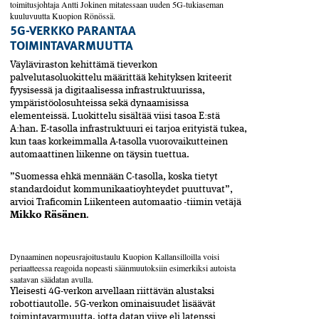
toimitusjohtaja Antti Jokinen mitatessaan uuden 5G-tukiaseman
kuuluvuutta Kuopion Rönössä.
5G-VERKKO PARANTAA
TOIMINTAVARMUUTTA
Väyläviraston kehittämä tieverkon
palvelutasoluokittelu­ määrittää kehityksen kriteerit
fyysisessä ja digitaalisessa ­infrastruktuurissa,
ympäristöolosuhteissa sekä dynaamisissa
elementeissä. Luokittelu sisältää viisi tasoa E:stä
A:han. E-tasolla infrastruktuuri ei tarjoa erityistä tukea,
kun taas korkeimmalla A-tasolla vuorovaikutteinen
automaattinen liikenne on täysin tuettua.
”Suomessa ehkä mennään C-tasolla, koska tietyt
standardoidut kommunikaatioyhteydet puuttuvat”,
arvioi Traficomin Liikenteen automaatio -tiimin vetäjä
Mikko Räsänen
.
Dynaaminen nopeusrajoitustaulu Kuopion Kallansilloilla voisi
periaatteessa reagoida nopeasti säänmuutoksiin esimerkiksi autoista
saatavan säädatan avulla.
Yleisesti 4G-verkon arvellaan riittävän alustaksi
robottiautolle. 5G-verkon ominaisuudet lisäävät
toimintavarmuutta, jotta datan viive eli latenssi