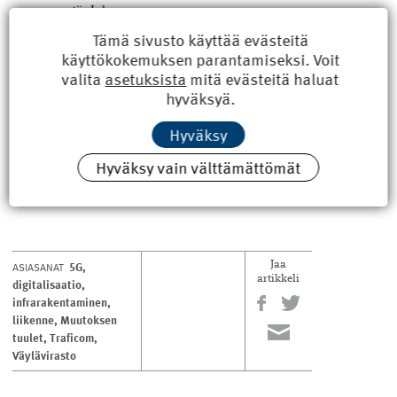
syystä. Joko
sillä ei ole lakien edellyttämiä lupia tai sitten
Tämä sivusto käyttää evästeitä
tekniset valmiudet toimia täysin autonomisesti
käyttökokemuksen parantamiseksi. Voit
ovat puutteelliset.
valita
asetuksista
mitä evästeitä haluat
hyväksyä.
Hyväksy
Teksti Reijo Holopainen Kuvat Adobe ja Reijo
Holopainen
Hyväksy vain välttämättömät
Muutoksen tuulet -sarja käsittelee rakennussektorin ­
uudistumista ja teknologian kehittymistä.
5G
,
ASIASANAT
Jaa
artikkeli
digitalisaatio
,
infrarakentaminen
,
liikenne
,
Muutoksen
tuulet
,
Traficom
,
Väylävirasto