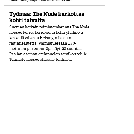
Työmaa: The Node kurkottaa
kohti taivaita
Suomen korkein toimistorakennus The Node
nousee kerros kerrokselta kohti yläilmoja
keskellä vilkasta Helsingin Pasilan
rautatiealuetta. Valmistuessaan 130-
metrinen pilvenpiirtäjä näyttää suuntaa
Pasilan aseman eteläpuolen tornikorttelille.
Tornitalo nousee ahtaalle tontille...