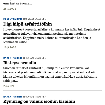
ensi kertaa Suome...
26.1.2021
RAKENTAMINEN
INFRARAKENTAMINEN
Digi hiipii asfalttitöihin
Höyry nousee tuoreesta asfaltista kuumana kesäpäivänä. Digitaaliset
apuvälineet tukevat yhä enemmän perinteisiä menetelmiä
asfalttitöissä. Eeppinen näky kohtaa automatkaajan Lahden ja
Riihimäen välise...
10.9.2020
RAKENTAMINEN
INFRARAKENTAMINEN
Risteysasemalla
Suomen rautatiet kantavat 1,3 miljardin euron korjausvelkaa.
Matkustajat ja elinkeinoelämä vaativat nopeampia ratayhteyksiä.
Matka-aikojen lyhentäminen vaatisi ennen kaikkea uusia ja kalliita
raidepar...
2.3.2020
RAKENTAMINEN
INFRARAKENTAMINEN
Kymiring on valmis isoihin kisoihin