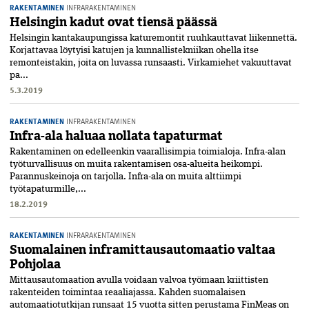
RAKENTAMINEN
INFRARAKENTAMINEN
Helsingin kadut ovat tiensä päässä
Helsingin kantakaupungissa katuremontit ruuhkauttavat liikennettä.
Korjattavaa löytyisi katujen ja kunnallistekniikan ohella itse
remonteistakin, joita on luvassa runsaasti. Virkamiehet vakuuttavat
pa...
5.3.2019
RAKENTAMINEN
INFRARAKENTAMINEN
Infra-ala haluaa nollata tapaturmat
Rakentaminen on edelleenkin vaarallisimpia toimialoja. Infra-alan
työturvallisuus on muita rakentamisen osa-alueita heikompi.
Parannuskeinoja on tarjolla. Infra-ala on muita alttiimpi
työtapaturmille,...
18.2.2019
RAKENTAMINEN
INFRARAKENTAMINEN
Suomalainen inframittausautomaatio valtaa
Pohjolaa
Mittausautomaation avulla voidaan valvoa työmaan kriittisten
rakenteiden toimintaa reaaliajassa. Kahden suomalaisen
automaatiotutkijan runsaat 15 vuotta sitten perustama FinMeas on