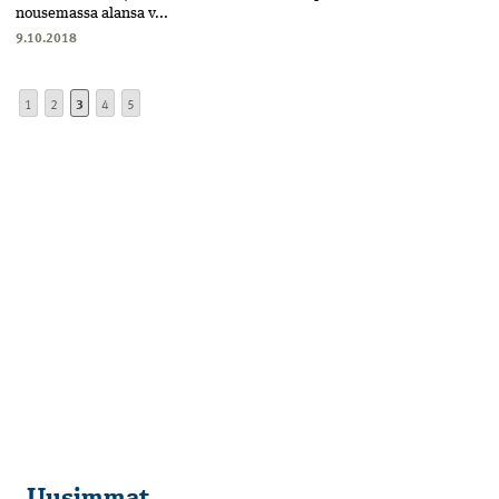
nousemassa alansa v...
9.10.2018
1
2
3
4
5
Uusimmat