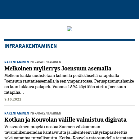
INFRARAKENTAMINEN
RAKENTAMINEN
INFRARAKENTAMINEN
Melkoinen myllerrys Joensuun asemalla
Melkein kaikki uudistetaan kolmella peräkkäisellä ratapihalla
Joensuun rautatieasemalla ja sen ympäristössä. Perusparannushanke
on kuin liikkuva palapeli. Vuonna 1894 käyttöön otettu Joensuun
ratapiha...
9.10.2022
RAKENTAMINEN
INFRARAKENTAMINEN
Kotkan ja Kouvolan välille valmistuu digirata
Viisivuotinen projekti nostaa Suomen vilkkaimman
tavaraliikenneradan kantavuutta ja liikenteenvälityskapasiteettia
sekä parantaa turvallisuutta. Kotka–Kouvola-rataosuudella testataan