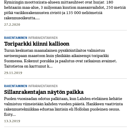
Kymiringin moottorirata-alueen mittasuhteet ovat hurjat: 180
hehtaarin maa-alue, 3 miljoonan kuution massanvaihdot, 250 metriä
pitkä varikkorakennusten rivistö ja 135 000 neliömetriä
rakennusoikeutta....
27.2.2020
RAKENTAMINEN
INFRARAKENTAMINEN
Toriparkki kiinni kallioon
Turun keskustan maanalainen pysäköintilaitos valmistuu
savisempaan maastoon kuin yksikään aikaisempi toriparkki
Suomessa. Kokenut porukka ja paalutus ovat ratkaisun avaimet.
Taitotietoa on karttunut k...
29.11.2019
RAKENTAMINEN
INFRARAKENTAMINEN
Sillanrakentajan näytön paikka
Puolen vuosisadan odotus palkitaan, kun Lahden eteläinen kehätie
valmistuu viimeistään kahden vuoden päästä. Hankkeen vaativinta
rakennustekniikkaa edustaa läntisin eli Hollolan puoleinen osuus.
Erity...
13.3.2019