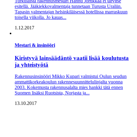
Turkulaista rakennusmestari Hannu Jortikkaa ei tarvitse
esitellä. Jääkiekkovalmentaja tunnetaan Turusta Uraliin.
Tapasin valmentajan helsinkiläisessä hotellissa marraskuun
toisella viikolla. Jo kauas...
1.12.2017
Mestari & insinööri
Kiristyvä lainsäädäntö vaatii lisää koulutusta
ja yhteistyötä
Rakennusinsinööri Mikko Kupari valmistui Oulun seudun
ammattikorkeakoulun rakennesuunnittelulinjalta vuonna
2003. Kokemusta rakennusalalta mies hankki tätä ennen
Suomen lisäksi Ruotsista, Norjasta ja...
13.10.2017