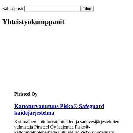
Sähköposti
Yhteistyökumppanit
Piristeel Oy
Kattoturvauutuus Pisko® Safeguard
kaidejärjestelmä
Kotimainen kattoturvatuotteiden ja sadevesijärjestelmien
valmistaja Piristeel Oy laajentaa Pisko®-
kattoturvatuoteperhettä uutuudella: Pisko® Safeguard -