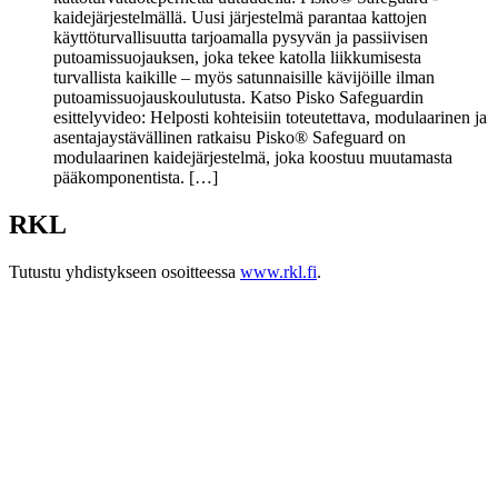
kaidejärjestelmällä. Uusi järjestelmä parantaa kattojen
käyttöturvallisuutta tarjoamalla pysyvän ja passiivisen
putoamissuojauksen, joka tekee katolla liikkumisesta
turvallista kaikille – myös satunnaisille kävijöille ilman
putoamissuojauskoulutusta. Katso Pisko Safeguardin
esittelyvideo: Helposti kohteisiin toteutettava, modulaarinen ja
asentajaystävällinen ratkaisu Pisko® Safeguard on
modulaarinen kaidejärjestelmä, joka koostuu muutamasta
pääkomponentista. […]
RKL
Tutustu yhdistykseen osoitteessa
www.rkl.fi
.