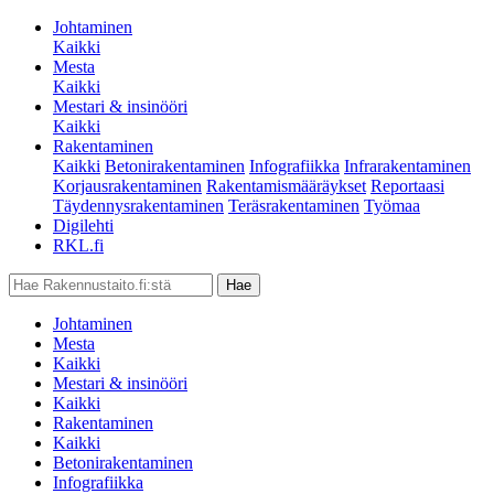
Johtaminen
Kaikki
Mesta
Kaikki
Mestari & insinööri
Kaikki
Rakentaminen
Kaikki
Betonirakentaminen
Infografiikka
Infrarakentaminen
Korjausrakentaminen
Rakentamismääräykset
Reportaasi
Täydennysrakentaminen
Teräsrakentaminen
Työmaa
Digilehti
RKL.fi
Johtaminen
Mesta
Kaikki
Mestari & insinööri
Kaikki
Rakentaminen
Kaikki
Betonirakentaminen
Infografiikka