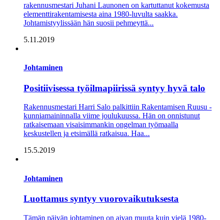
rakennusmestari Juhani Launonen on kartuttanut kokemusta
elementtirakentamisesta aina 1980-luvulta saakka.
Johtamistyylissään hän suosii pehmeyttä...
5.11.2019
Johtaminen
Positiivisessa työilmapiirissä syntyy hyvä talo
Rakennusmestari Harri Salo palkittiin Rakentamisen Ruusu -
kunniamaininnalla viime joulukuussa. Hän on onnistunut
ratkaisemaan visaisimmankin ongelman työmaalla
keskustellen ja etsimällä ratkaisua. Haa...
15.5.2019
Johtaminen
Luottamus syntyy vuorovaikutuksesta
Tämän päivän johtaminen on aivan muuta kuin vielä 1980-