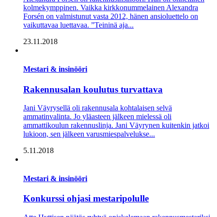
kolmekymppinen. Vaikka kirkkonummelainen Alexandra
Forsén on valmistunut vasta 2012, hänen ansioluettelo on
vaikuttavaa luettavaa. ”Teininä aja...
23.11.2018
Mestari & insinööri
Rakennusalan koulutus turvattava
Jani Väyrysellä oli rakennusala kohtalaisen selvä
ammatinvalinta. Jo yläasteen jälkeen mielessä oli
ammattikoulun rakennuslinja. Jani Väyrynen kuitenkin jatkoi
lukioon, sen jälkeen varusmiespalvelukse...
5.11.2018
Mestari & insinööri
Konkurssi ohjasi mestaripolulle