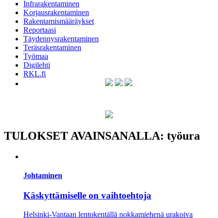
Infrarakentaminen
Korjausrakentaminen
Rakentamismääräykset
Reportaasi
Täydennysrakentaminen
Teräsrakentaminen
Työmaa
Digilehti
RKL.fi
TULOKSET AVAINSANALLA: työura
Johtaminen
Käskyttämiselle on vaihtoehtoja
Helsinki-Vantaan lentokentällä nokkamiehenä urakoiva