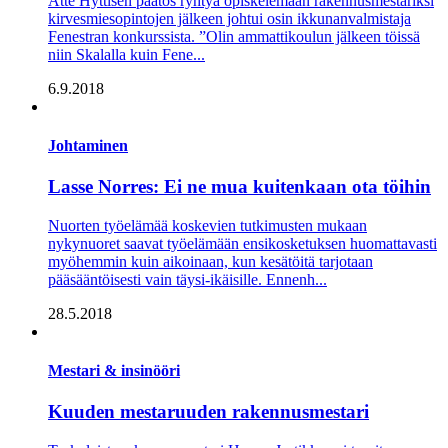
Atte Hyttisen päätös ryhtyä opiskelemaan rakennusmestariksi
kirvesmiesopintojen jälkeen johtui osin ikkunanvalmistaja
Fenestran konkurssista. ”Olin ammattikoulun jälkeen töissä
niin Skalalla kuin Fene...
6.9.2018
Johtaminen
Lasse Norres: Ei ne mua kuitenkaan ota töihin
Nuorten työelämää koskevien tutkimusten mukaan
nykynuoret saavat työelämään ensikosketuksen huomattavasti
myöhemmin kuin aikoinaan, kun kesätöitä tarjotaan
pääsääntöisesti vain täysi-ikäisille. Ennenh...
28.5.2018
Mestari & insinööri
Kuuden mestaruuden rakennusmestari