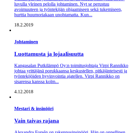
luvulla yleinen pelolla johtaminen. Nyt se perustuu
avoimuuteen ja työntekijän ohjaamiseen sekä tukemiseen,
hurttia huumoriakaan unohtamatta. Kun...
18.2.2019
Johtaminen
Luottamusta ja lojaalisuutta
Kangasalan Putkilämpö Oy:n toimitusjohtaja Virpi Rannikko
johtaa yrittäjänä porukkaansa keskustellen, pitkäjänteisesti ja
työntekijöiden hyvinvointia ajatellen. Virpi Rannikko on
sisarensa kanssa kolm...
4.12.2018
Mestari & insinööri
Vain taivas rajana
Alexandra Forsén on rakennusinsinööri. Hän on onnellinen