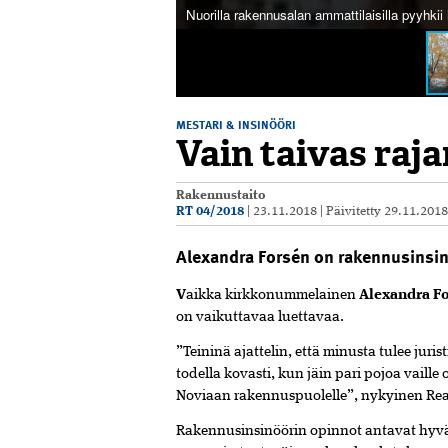
Nuorilla rakennusalan ammattilaisilla pyyhkii h
MESTARI & INSINÖÖRI
Vain taivas raj
Rakennustaito
RT 04/2018
|
23.11.2018
|
Päivitetty
29.11.201
Alexandra Forsén on rakennusinsi
V
aikka kirkkonummelainen
Alexandra F
on vaikuttavaa luettavaa.
”Teininä ajattelin, että minusta tulee juri
todella kovasti, kun jäin pari pojoa vail
Noviaan rakennuspuolelle”, nykyinen Real
Rakennusinsinöörin opinnot antavat hyvän