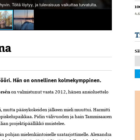
yvin. Töitä löytyy, ja tulevaisuus vaikuttaa turvatulta.
10
4.
T
ana
Sä
8
nööri. Hän on onnellinen kolmekymppinen.
orsén
on valmistunut vasta 2012, hänen ansioluettelo
sti, mutta pääsykokeiden jälkeen mieli muuttui. Harmitti
le opiskelupaikkaa. Pidin välivuoden ja hain Tammisaaren
ian projektipäällikkö muistelee.
 pohjan mielenkiintoiselle uratarjottimelle. Alexandra