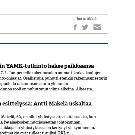
Jaa artikkeli
in YAMK-tutkinto hakee paikkaansa
7.3. Tampereelle rakennusalan ammattikorkeakoulujen
nto-ohjaajat. Osallistujia puhutti etenkin rakennusmestarin
uspuolella rakennusmestarin ylemmän
nnon rooli on puhuttanut viime ­aikoina. ­Aiheesta...
n esittelyssä: Antti Mäkelä uskaltaa
Mäkelä, 60, on ollut yhdistysaktiivi siitä saakka, kun
ana Petäjäskosken nuoriso­seuran johtokunnan
paikkoja eri yhdistyksissä on kertynyt yli kymmenen.
oimetkin ovat tulleet tutuiksi. RKL:n...