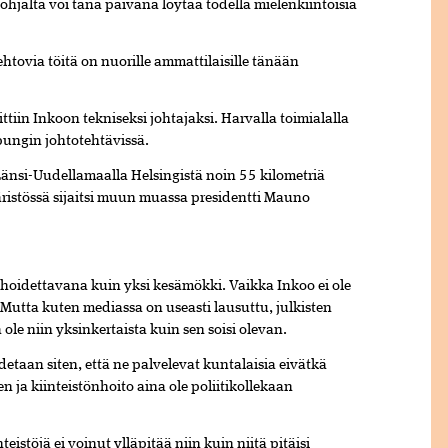
hjalta voi tänä päivänä löytää todella mielenkiintoisia
ehtovia töitä on nuorille ammattilaisille tänään
ttiin Inkoon tekniseksi johtajaksi. Harvalla toimialalla
pungin johtotehtävissä.
änsi-Uudellamaalla Helsingistä noin 55 kilometriä
päristössä sijaitsi muun muassa presidentti Mauno
ä hoidettavana kuin yksi kesämökki. Vaikka Inkoo ei ole
ä. Mutta kuten mediassa on useasti lausuttu, julkisten
a ole niin yksinkertaista kuin sen soisi olevan.
detaan siten, että ne palvelevat kuntalaisia eivätkä
ja kiinteistönhoito aina ole poliitikollekaan
eistöjä ei voinut ylläpitää niin kuin niitä pitäisi