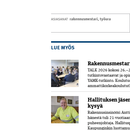
rakennusmestari
,
työura
ASIASANAT
LUE MYÖS
Rakennusmestar
TALK 2026 kokosi 26.–2
tutkintovastaavat ja opi
YAMK-tutkinto. Koulut
ammattikorkeakoulututki
Hallituksen jäse
kysyä
Rakennusinsinööri Antti 
hänestä tuli 21-vuo­tia
puheenjohtaja. Hallitus
Kaupunginkin luottamust