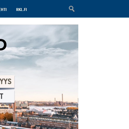
EHTI
RKL.FI