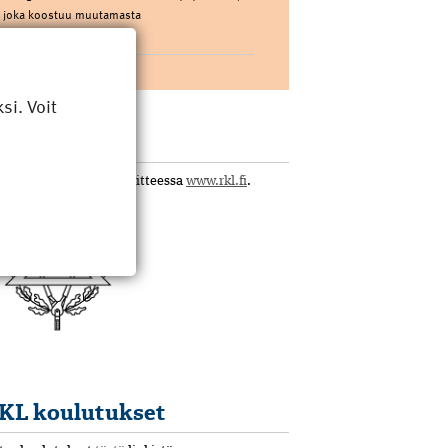
joka koostuu muutamasta
pääkomponentista. […]
i. Voit
KL
tustu yhdistykseen osoitteessa
www.rkl.fi
.
KL koulutukset