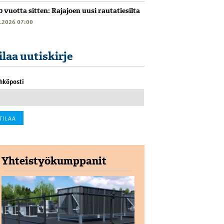
0 vuotta sitten: Rajajoen uusi rautatiesilta
6.2026 07:00
ilaa uutiskirje
hköposti
Yhteistyökumppanit