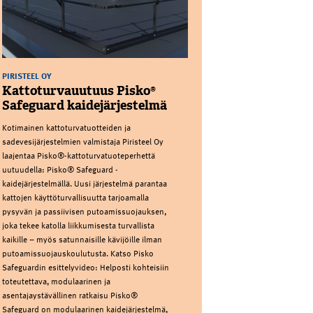
PIRISTEEL OY
Kattoturvauutuus Pisko®
Safeguard kaidejärjestelmä
Kotimainen kattoturvatuotteiden ja
sadevesijärjestelmien valmistaja Piristeel Oy
laajentaa Pisko®-kattoturvatuoteperhettä
uutuudella: Pisko® Safeguard -
kaidejärjestelmällä. Uusi järjestelmä parantaa
kattojen käyttöturvallisuutta tarjoamalla
pysyvän ja passiivisen putoamissuojauksen,
joka tekee katolla liikkumisesta turvallista
kaikille – myös satunnaisille kävijöille ilman
putoamissuojauskoulutusta. Katso Pisko
Safeguardin esittelyvideo: Helposti kohteisiin
toteutettava, modulaarinen ja
asentajaystävällinen ratkaisu Pisko®
Safeguard on modulaarinen kaidejärjestelmä,