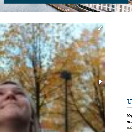
U
Ky
en
8.