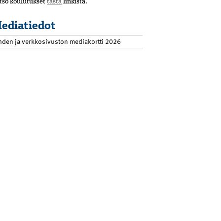
tso koulutukset
tästä
linkistä.
ediatiedot
hden ja verkkosivuston mediakortti 2026