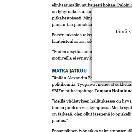
elinkaarimallin mukaisesti hoitaa. Paloin m
on lyhytnäköistä, kunnan luottamushenkil
pitkäkestoisesti. Minusta kiinteistöjen hu
pamauttaa painokkaasti.
Tämä s
Forsén rakastaa rakentamista. Lyhyen työ
kiinteistönhoitoa, joka saa aikaan suuttu
”Eniten ärsyttää ammattiylpeyden puute ja 
motiiveilla ei synny kestävää rakentamist
MATKA JATKUU
Tänään Alexandra Forsén on tyytyväinen t
politikointia. Työpäivät menevät sukkelast
SBIFin puheenjohtaja
Tomson Holmlun
”Meillä yhdistyksen hallituksessa on hyv
toinen puoli on viisikymppisiä. Meillä sy
on tärkeää, olen ollut jäsenenä jo opiskelij
päätös.”
Ensimmäinen työpaikka valmistumisen jälk