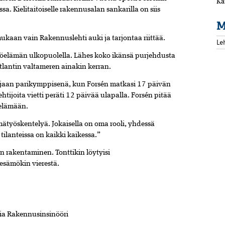
Ka
. Kielitaitoiselle rakennusalan sankarilla on siis
M
ukaan vain Rakennuslehti auki ja tarjontaa riittää.
Le
työelämän ulkopuolella. Lähes koko ikänsä purjehdusta
Atlantin valtameren ainakin kerran.
irjaan parikymppisenä, kun Forsén matkasi 17 päivän
ijoita vietti peräti 12 päivää ulapalla. Forsén pitää
öelämään.
ätyöskentelyä. Jokaisella on oma rooli, yhdessä
 tilanteissa on kaikki kaikessa.”
on rakentaminen. Tonttikin löytyisi
esämökin vierestä.
ia Rakennusinsinööri