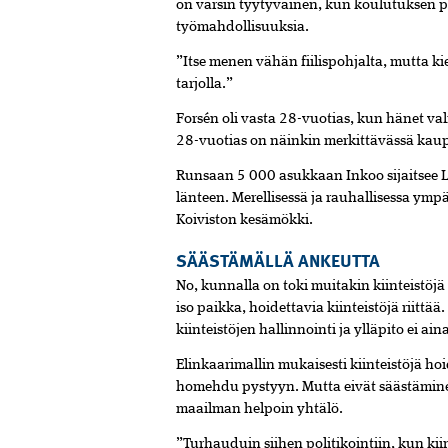
on varsin tyytyväinen, kun koulutuksen po
työmahdollisuuksia.
”Itse menen vähän fiilispohjalta, mutta ki
tarjolla.”
Forsén oli vasta 28-vuotias, kun hänet vali
28-vuotias on näinkin merkittävässä kau
Runsaan 5 000 asukkaan Inkoo sijaitsee L
länteen. Merellisessä ja rauhallisessa ym
Koiviston kesämökki.
SÄÄSTÄMÄLLÄ ANKEUTTA
No, kunnalla on toki muitakin kiinteistöj
iso paikka, hoidettavia kiinteistöjä riittä
kiinteistöjen hallinnointi ja ylläpito ei ain
Elinkaarimallin mukaisesti kiinteistöjä hoi
homehdu pystyyn. Mutta eivät säästäminen 
maailman helpoin yhtälö.
”Turhauduin siihen politikointiin, kun kiint