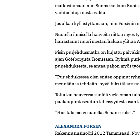
matkustamaan niin Suomessa kuin Ruotsissa
vaihtoehtoja mistä valita.
Jos alkaa kyllästyttämään, niin Forsénin m
Nuorella ihmisellä haaveita riittää myös 
harrastanut nuori mestari haluaa ylittää 
Pisin purjehdusmatka on kirjattu päiväk
ajan Göteborgista Tromssaan. Ryhmä purjeht
purjehduksesta, se antaa paljon myös ty
”Purjehduksessa olen eniten oppinut ryhm
mennään ja tehdään, hyvä fiilis tällaisissa
Totta kai haaveissa siintää vielä oman tal
pääkaupunkiseudun läheisyydestä isän k
”Hirsitalo meren äärellä. Sehän se olisi.”
ALEXANDRA FORSÉN
Rakennusinsinööri 2012 Tammisaari, Nov