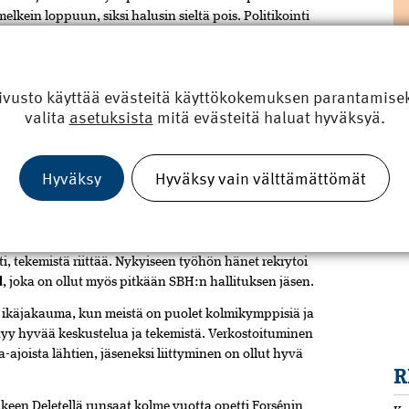
elkein loppuun, siksi halusin sieltä pois. Politikointi
öt eivät osaa suhtautua kiinteistöjen kehittämiseen
ono hoito on väärä paikka säästää”, insinööri Forsén
ivusto käyttää evästeitä käyttökokemuksen parantamiseks
uransa aikana hän on nähnyt paljon rakentamista ja
valita
asetuksista
mitä evästeitä haluat hyväksyä.
R
musta.
se, että tehdään vain rahankiilto silmissä. Väärillä
Tu
Hyväksy
Hyväksy vain välttämättömät
a. Suomessa kyllä osataan rakentaa myös oikein.”
yöhönsä yksityisellä puolella. Ei ainakaan ole turhaa
i, tekemistä riittää. Nykyiseen työhön hänet rekrytoi
d
, joka on ollut myös pitkään SBH:n hallituksen jäsen.
ä ikäjakauma, kun meistä on puolet kolmikymppisiä ja
ntyy hyvää keskustelua ja tekemistä. Verkostoituminen
a-ajoista lähtien, jäseneksi liittyminen on ollut hyvä
R
een Deletellä runsaat kolme vuotta opetti Forsénin