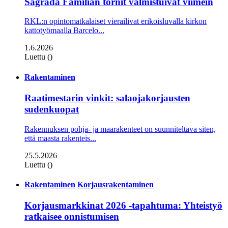
Sagrada Familian tornit valmistuivat viimein
RKL:n opintomatkalaiset vierailivat erikoisluvalla kirkon
kattotyömaalla Barcelo...
1.6.2026
Luettu ()
Rakentaminen
Raatimestarin vinkit: salaojakorjausten
sudenkuopat
Rakennuksen pohja- ja maarakenteet on suunniteltava siten,
että maasta rakenteis...
25.5.2026
Luettu ()
Rakentaminen
Korjausrakentaminen
Korjausmarkkinat 2026 -tapahtuma: Yhteistyö
ratkaisee onnistumisen