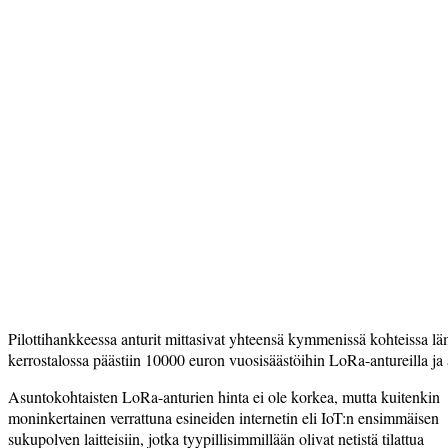
Pilottihankkeessa anturit mittasivat yhteensä kymmenissä kohteissa l
kerrostalossa päästiin 10000 euron vuosisäästöihin LoRa-antureilla ja
Asuntokohtaisten LoRa-anturien hinta ei ole korkea, mutta kuitenkin
moninkertainen verrattuna esineiden internetin eli IoT:n ensimmäisen
sukupolven laitteisiin, jotka tyypillisimmillään olivat netistä tilattua