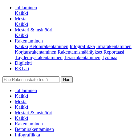
Johtaminen
Kaikki
Mesta
Kaikki
Mestari & insinööri
Kaikki
Rakentaminen
Kaikki
Betonirakentaminen
Infografiikka
Infrarakentaminen
Korjausrakentaminen
Rakentamismääräykset
Reportaasi
Täydennysrakentaminen
Teräsrakentaminen
Työmaa
Digilehti
RKL.fi
Johtaminen
Kaikki
Mesta
Kaikki
Mestari & insinööri
Kaikki
Rakentaminen
Betonirakentaminen
Infografiikka