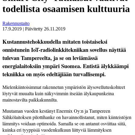
todellista osaamisen kulttuuria
Rakennustaito
17.9.2019
|
Päivitetty
26.11.2019
Kustannustehokkuudella mitaten toistaiseksi
onnistunein IoT-radiolinkkitekniikan sovellus näyttää
tulevan Tampereelta, ja se on leviämässä
energialaitoksiin ympäri Suomea. Entistä älykkäämpi
tekniikka on myös edeltäjiään turvallisempi.
Mielenkiintoisimmat rakennetun ympäristön älysovellutuskohteet
löytyvät muualta kuin näkyvimmin itseään älykaupunkeina
mainostavilta paikkakunnilta.
Muutaman vuoden kestänyt Enermix Oy:n ja Tampereen
Sähkölaitoksen pilottihanke on havainnollistanut, miten kiinteistöjen
lämmitys voidaan optimoida. Samalla se on antanut osviittaa siitä,
kuinka eri tyyppisiä vuodenkulkuun liittyviä lämmityksen