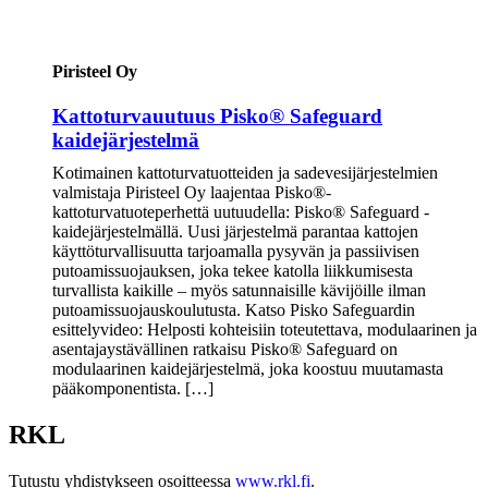
Piristeel Oy
Kattoturvauutuus Pisko® Safeguard
kaidejärjestelmä
Kotimainen kattoturvatuotteiden ja sadevesijärjestelmien
valmistaja Piristeel Oy laajentaa Pisko®-
kattoturvatuoteperhettä uutuudella: Pisko® Safeguard -
kaidejärjestelmällä. Uusi järjestelmä parantaa kattojen
käyttöturvallisuutta tarjoamalla pysyvän ja passiivisen
putoamissuojauksen, joka tekee katolla liikkumisesta
turvallista kaikille – myös satunnaisille kävijöille ilman
putoamissuojauskoulutusta. Katso Pisko Safeguardin
esittelyvideo: Helposti kohteisiin toteutettava, modulaarinen ja
asentajaystävällinen ratkaisu Pisko® Safeguard on
modulaarinen kaidejärjestelmä, joka koostuu muutamasta
pääkomponentista. […]
RKL
Tutustu yhdistykseen osoitteessa
www.rkl.fi
.