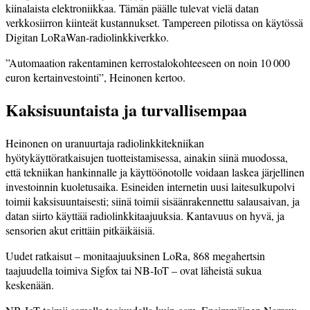
kiinalaista elektroniikkaa. Tämän päälle tulevat vielä datan
verkkosiirron kiinteät kustannukset. Tampereen pilotissa on käytössä
Digitan LoRaWan-radiolinkkiverkko.
”Automaation rakentaminen kerrostalokohteeseen on noin 10 000
euron kertainvestointi”, Heinonen kertoo.
Kaksisuuntaista ja turvallisempaa
Heinonen on uranuurtaja radiolinkkitekniikan
hyötykäyttöratkaisujen tuotteistamisessa, ainakin siinä muodossa,
että tekniikan hankinnalle ja käyttöönotolle voidaan laskea järjellinen
investoinnin kuoletusaika. Esineiden internetin uusi laitesulkupolvi
toimii kaksisuuntaisesti; siinä toimii sisäänrakennettu salausaivan, ja
datan siirto käyttää radiolinkkitaajuuksia. Kantavuus on hyvä, ja
sensorien akut erittäin pitkäikäisiä.
Uudet ratkaisut – monitaajuuksinen LoRa, 868 megahertsin
taajuudella toimiva Sigfox tai NB-IoT – ovat läheistä sukua
keskenään.