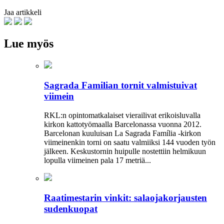
Jaa artikkeli
Lue myös
Sagrada Familian tornit valmistuivat
viimein
RKL:n opintomatkalaiset vierailivat erikoisluvalla
kirkon kattotyömaalla Barcelonassa vuonna 2012.
Barcelonan kuuluisan La Sagrada Família -kirkon
viimeinenkin torni on saatu valmiiksi­ 144 vuoden työn
jälkeen. Keskustornin huipulle nostettiin helmikuun
lopulla viimeinen pala 17 metriä...
Raatimestarin vinkit: salaojakorjausten
sudenkuopat