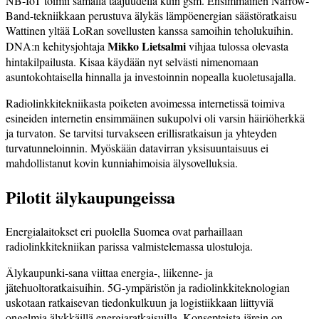
NB-IoT toimii samalla taajuu­della kuin gsm. Ensimmäinen Narrow­
Band-tekniikkaan perustuva älykäs lämpöenergian säästöratkaisu
Wattinen yltää LoRan sovellusten kanssa samoihin teholukuihin.
Mikko Lietsalmi
DNA:n kehitysjohtaja
vihjaa tulossa olevasta
hintakilpailusta. Kisaa käydään nyt selvästi nimenomaan
asuntokohtaisella hinnalla ja investoinnin nopealla kuoletusajalla.
Radiolinkkitekniikasta poiketen avoimessa internetissä toimiva
esineiden internetin ensimmäinen sukupolvi oli varsin häiriöherkkä
ja turvaton. Se tarvitsi turvakseen erillisratkaisun ja yhteyden
turvatunneloinnin. Myöskään datavirran yksisuuntaisuus ei
mahdollistanut kovin kunniahimoisia älysovelluksia.
Pilotit älykaupungeissa
Energialaitokset eri puolella Suomea ovat parhaillaan
radiolinkkitekniikan parissa valmistelemassa ulostuloja.
Älykaupunki-sana viittaa energia-, liikenne- ja
jätehuoltoratkaisuihin. 5G-ympäristön ja radiolinkkiteknologian
uskotaan ratkaisevan tiedonkulkuun ja logistiikkaan liittyviä
ongelmia älykkäillä energiaratkaisuilla. Konsepteista järein on