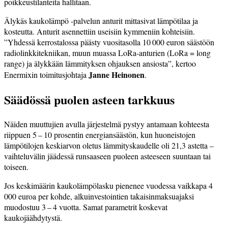
poikkeustilanteita hallitaan.
Älykäs kaukolämpö -palvelun anturit mittasivat lämpötilaa ja
kosteutta. Anturit asennettiin useisiin kymmeniin kohteisiin.
”Yhdessä kerrostalossa päästy vuositasolla 10 000 euron säästöön
radiolinkkitekniikan, muun muassa LoRa-anturien (LoRa = long
range) ja älykkään lämmityksen ohjauksen ansiosta”, kertoo
Janne Heinonen
Enermixin toimitusjohtaja
.
Säädössä puolen asteen tarkkuus
Näiden muuttujien avulla järjestelmä pystyy antamaan kohteesta
riippuen 5 – 10 prosentin energiansäästön, kun huoneistojen
lämpötilojen keskiarvon oletus lämmityskaudelle oli 21,3 astetta –
vaihteluvälin jäädessä runsaaseen puoleen asteeseen suuntaan tai
toiseen.
Jos keskimäärin kaukolämpölasku pienenee vuodessa vaikkapa 4
000 euroa per kohde, alkuinvestointien takaisinmaksuajaksi
muodostuu 3 – 4 vuotta. Samat parametrit koskevat
kaukojäähdytystä.