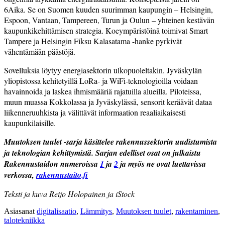
6Aika. Se on Suomen kuuden suurimman kaupungin – Helsingin,
Espoon, Vantaan, Tampereen, Turun ja Oulun – yhteinen kestävän
kaupunkikehittämisen strategia. Koeympäristöinä toimivat Smart
Tampere ja Helsingin Fiksu Kalasatama -hanke pyrkivät
vähentämään päästöjä.
Sovelluksia löytyy energiasektorin ulkopuoleltakin. Jyväskylän
yliopistossa kehitetyillä LoRa- ja WiFi-teknologioilla voidaan
havainnoida ja laskea ihmismääriä rajatuilla alueilla. Piloteissa,
muun muassa Kokkolassa ja Jyväskylässä, sensorit keräävät dataa
liikenneruuhkista ja välittävät informaation reaaliaikaisesti
kaupunkilaisille.
Muutoksen tuulet -sarja käsittelee rakennussektorin uudistumista
ja teknologian kehittymistä. Sarjan edelliset osat on julkaistu
Rakennustaidon numeroissa
1
ja
2
ja myös ne ovat luettavissa
verkossa,
rakennustaito.fi
Teksti ja kuva Reijo Holopainen ja iStock
Asiasanat
digitalisaatio
,
Lämmitys
,
Muutoksen tuulet
,
rakentaminen
,
talotekniikka