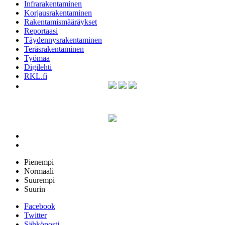
Infrarakentaminen
Korjausrakentaminen
Rakentamismääräykset
Reportaasi
Täydennysrakentaminen
Teräsrakentaminen
Työmaa
Digilehti
RKL.fi
Pienempi
Normaali
Suurempi
Suurin
Facebook
Twitter
Sähköposti