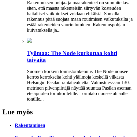
Rakennuksen pohja- ja maarakenteet on suunniteltava
siten, että maasta rakenteisiin siirtyvän kosteuden
haitalliset vaikutukset voidaan ehkäistä. Samalla
rakennus pitää suojata maan routimisen vaikutuksilta ja
estää rakenteiden vaurioituminen. Rakennuspohjan
kuivatuksella ja...
Työmaa: The Node kurkottaa kohti
taivaita
Suomen korkein toimistorakennus The Node nousee
kerros kerrokselta kohti yläilmoja keskellä vilkasta
Helsingin Pasilan rautatiealuetta. Valmistuessaan 130-
metrinen pilvenpiirtäjä näyttää suuntaa Pasilan aseman
eteläpuolen tornikorttelille. Tornitalo nousee ahtaalle
tontille...
Lue myös
Rakentaminen