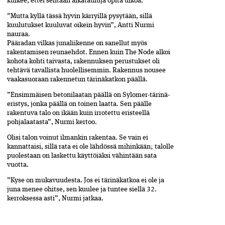
kulkee, ettei sentään aikatauluja opita ulkoa.
”Mutta kyllä tässä hyvin kärryillä pysytään, sillä
kuulutukset kuuluvat oikein hyvin”, Antti Nurmi
nauraa.
Pääradan vilkas junaliikenne on sanellut myös
rakentamisen reunaehdot. Ennen kuin The Node alkoi
kohota kohti taivasta, rakennuksen perustukset oli
tehtävä tavallista huolellisemmin. Rakennus nousee
vaakasuoraan rakennetun tärinäkatkon päällä.
”Ensimmäisen betonilaatan päällä on Sylomer-tärinä­
eristys, jonka päällä on toinen laatta. Sen päälle
rakentuva talo on ikään kuin irrotettu eristeellä
pohjalaatasta”, Nurmi kertoo.
Olisi talon voinut ilmankin rakentaa. Se vain ei
kannattaisi, sillä rata ei ole lähdössä mihinkään; talolle
puolestaan on laskettu käyttöiäksi vähintään ­sata
vuotta.
”Kyse on mukavuudesta. Jos ei tärinäkatkoa ei ole ja
juna menee ohitse, sen kuulee ja tuntee siellä 32.
kerroksessa asti”, Nurmi jatkaa.