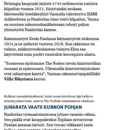
Helsingin kaupunki järjesti 4744 neliömetrin tontista
kilpailun vuonna 2021. Sijoittajaksi mukaan
lähteneellä työeläkeyhtiö Varmalla vahvistettu JKMM
Arkkitehtien ja Haahtelan tiimi voitti kilpailun. Varma
on suurissa rakennushankkeissaan tehnyt paljon
yhteistyötä Haahtelan kanssa.
Rakennustyöt Keski-Pasilassa käynnistyivät elokuussa
2024 ja ne jatkuvat vuoteen 2028. Kun rakennus on
valmis, ankkurivuokralaisena toimiva Elisa saa
käyttöönsä noin puolet tornitalon kerrospinta-alasta.
”Suomessa sijoitamme The Noden tavoin kiinteistöihin
suoraan ja epäsuorasti. Ulkomailla kiinteistö­sijoitukset
ovat rahastojen kautta”, Varman rakennuttajapäällikkö
Ville Häyrinen
kertoo.
Rohkeat suunnitteluratkaisut, kuten usean kerroksen läpi kulkeva
atriumtyylinen kuilu, antavat The Nodelle omaleimaisen silauksen.
JUNARATA VAATII KUNNON POHJAN
Haahtelan työmaatoimistossa jytisee tasaisin välein.
Sen päällä ovat kauppakeskus Triplaan nivoutuvan
Pasilan aseman laiturit. Sen verran vilkkaasti junia