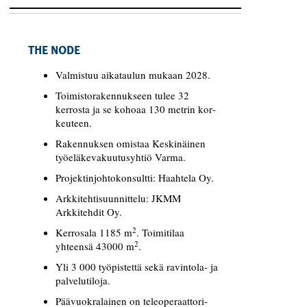
THE NODE
Valmistuu aikataulun mukaan 2028.
Toimistorakennukseen tulee 32
kerrosta ja se kohoaa 130 metrin kor­
keuteen.
Rakennuksen omistaa Keskinäinen
työeläkevakuutusyhtiö Varma.
Projektinjohtokonsultti: Haahtela Oy.
Arkkitehtisuunnittelu: JKMM
Arkkitehdit Oy.
2
Kerrosala 1185 m
. Toimitilaa
2
yhteensä 43000 m
.
Yli 3 000 työpistettä sekä ravintola- ja
palvelutiloja.
Päävuokralainen on teleoperaattori­