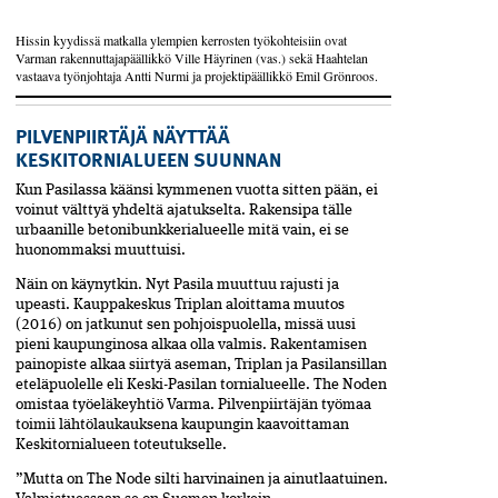
Hissin kyydissä matkalla ylempien kerrosten työkohteisiin ovat
Varman rakennuttajapäällikkö Ville Häyrinen (vas.) sekä Haahtelan
vastaava työnjohtaja Antti Nurmi ja projektipäällikkö Emil Grönroos.
PILVENPIIRTÄJÄ NÄYTTÄÄ
KESKITORNIALUEEN SUUNNAN
Kun Pasilassa käänsi kymmenen vuotta sitten pään, ei
voinut välttyä yhdeltä ajatukselta. Rakensipa tälle
urbaanille betonibunkkerialueelle mitä vain, ei se
huonommaksi muuttuisi.
Näin on käynytkin. Nyt Pasila muuttuu rajusti ja
upeasti. Kauppakeskus Triplan aloittama muutos
(2016) on jatkunut sen pohjoispuolella, missä uusi
pieni kaupunginosa alkaa olla valmis. Rakentamisen
painopiste alkaa siirtyä aseman, Triplan ja Pasilansillan
eteläpuolelle eli Keski-Pasilan tornialueelle. The Noden
omistaa työeläkeyhtiö Varma. Pilvenpiirtäjän työmaa
toimii lähtölaukauksena kaupungin kaavoittaman
Keskitornialueen toteutukselle.
”Mutta on The Node silti harvinainen ja ainutlaatuinen.