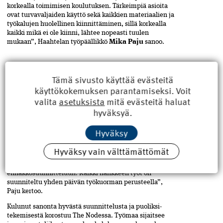
korkealla toimimisen koulutuksen. Tärkeimpiä asioita
ovat turvavaljaiden käyttö sekä kaikkien materiaalien ja
työkalujen huolellinen kiinnittäminen, sillä korkealla
kaikki mikä ei ole kiinni, lähtee nopeasti tuulen
mukaan”, Haahtelan työpäällikkö
Mika Paju­
sanoo.
The Nodessa turvavaljaat ovat vakiovaruste.
Tämä sivusto käyttää evästeitä
AHTAUS VAATII TAHTIA
käyttökokemuksen parantamiseksi. Voit
Työmaa on tähän mennessä sujunut alkuperäisen ­
valita
asetuksista
mitä evästeitä haluat
aikataulun mukaan. Se ei ole vaatinut ihmeitä,
hyväksyä.
tarkkuutta kylläkin.
”Runkoa varten on aikataulutettu realistisesti
Hyväksy
säähäiriövaraus, joka perustuu alueen tuuli- ja
pakkastilastoihin. Kaikki toteutuneet säähäiriöt on
Hyväksy vain välttämättömät
saatu tuotantonopeudella ajettua kiinni. Olemme
panostaneet hankkeessa vahvaan
ennakkosuunnitteluun. Kaikki hankkeen työt on
suunniteltu yhden päivän työkuorman perusteella”,
Paju kertoo.
Kulunut sanonta hyvästä suunnittelusta ja puoliksi­
tekemisestä korostuu The Nodessa. Työmaa sijaitsee