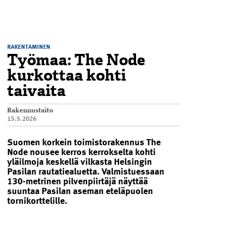
RAKENTAMINEN
Työmaa: The Node
kurkottaa kohti
taivaita
Rakennustaito
15.5.2026
Suomen korkein toimistorakennus The
Node nousee kerros kerrokselta kohti
yläilmoja keskellä vilkasta Helsingin
Pasilan rautatiealuetta. Valmistuessaan
130-metrinen pilvenpiirtäjä näyttää
suuntaa Pasilan aseman eteläpuolen
tornikorttelille.