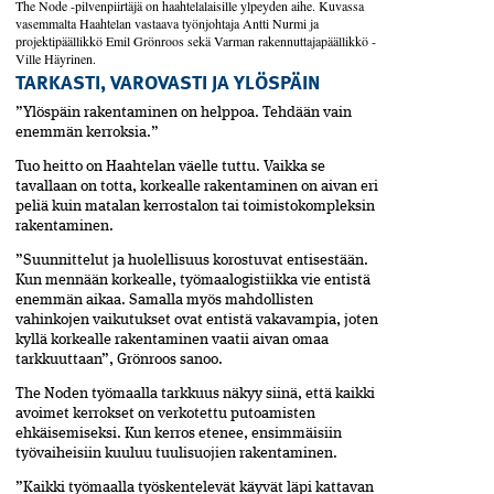
The Node -pilvenpiirtäjä on haahtelalaisille ylpeyden aihe. Kuvassa
vasemmalta Haahtelan vastaava työnjohtaja Antti Nurmi ja
projektipäällikkö Emil Grönroos sekä Varman rakennuttajapäällikkö ­
Ville Häyrinen.
TARKASTI, VAROVASTI JA YLÖSPÄIN
”Ylöspäin rakentaminen on helppoa. Tehdään vain
enemmän kerroksia.”
Tuo heitto on Haahtelan väelle tuttu. Vaikka se
tavallaan on totta, korkealle rakentaminen on aivan eri
peliä kuin matalan kerrostalon tai toimistokompleksin
rakentaminen.
”Suunnittelut ja huolellisuus korostuvat entisestään.
Kun mennään korkealle, työmaalogistiikka vie entistä
enemmän aikaa. Samalla myös mahdollisten
vahinkojen vaikutukset ovat entistä vakavampia, joten
kyllä korkealle rakentaminen vaatii aivan omaa
tarkkuuttaan”, Grönroos sanoo.
The Noden työmaalla tarkkuus näkyy siinä, että kaikki
avoimet kerrokset on verkotettu putoamisten
ehkäisemiseksi. Kun kerros etenee, ensimmäisiin
työvaiheisiin kuuluu tuulisuojien rakentaminen.
”Kaikki työmaalla työskentelevät käyvät läpi kattavan