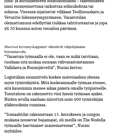
juna- ja autoliikenteen solmukohdassa – rakennuksen
nimi suomennettuna tarkoittaa solmukohtaa tai
solmua. Vieressä sijaitsevat vilkkaat Teollisuuskatu ja
Veturitie liikenneympyröineen. Varastotilan
olemattomuus edellyttää tiukkaa tahtituotantoa ja jopa
yli 20 kuorma-auton vierailua päivässä.
Muoviset kevennyskappaleet vähentävät välipohjalaatan
betonintarvetta.
”Varastoja työmaalla ei ole, vaan se mikä tarvitaan,
tuodaan sitä mukaa suoraan välivarastoistamme
Vallilasta ja Nurmijärveltä”, Nurmi kertoo.
Logistiikan suunnittelu koskee materiaalien ohessa
myös työntekijöitä. Mitä korkeammalle työmaa etenee,
sitä kauemmin menee aikaa päästä omalle työpisteelle.
Tornitaloon on rakennettu viisi hissiä työmaan ajaksi.
Niiden avulla saadaan siirrettyä noin 400 työntekijää
yläkerroksiin tunnissa.
”Sosiaalitilat rakennetaan 15. kerrokseen ja rungon
mukana nousevat bajamajat, eli meillä on The Nodella
työmaille harvinaiset maisemavessat”, Nurmi
myhäilee.