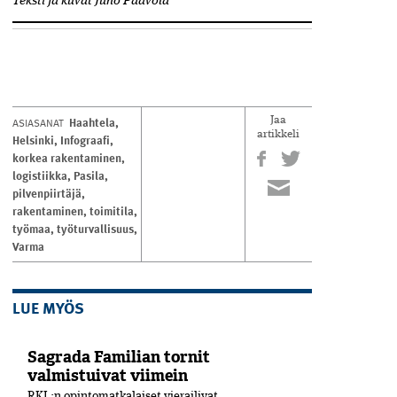
Teksti ja kuvat Juho Paavola
Haahtela
,
ASIASANAT
Jaa
artikkeli
Helsinki
,
Infograafi
,
korkea rakentaminen
,
logistiikka
,
Pasila
,
pilvenpiirtäjä
,
rakentaminen
,
toimitila
,
työmaa
,
työturvallisuus
,
Varma
LUE MYÖS
Sagrada Familian tornit
valmistuivat viimein
RKL:n opintomatkalaiset vierailivat