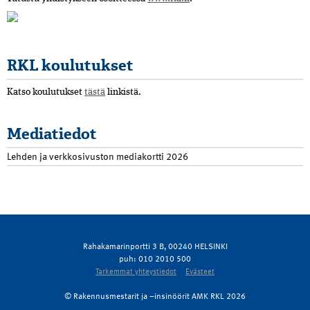
RKL koulutukset
Katso koulutukset
tästä
linkistä.
Mediatiedot
Lehden ja verkkosivuston mediakortti 2026
Rahakamarinportti 3 B, 00240 HELSINKI
puh: 010 2010 500
Tarkemmat yhteystiedot
Evästeet
© Rakennusmestarit ja –insinöörit AMK RKL 2026