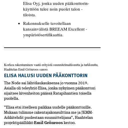
Elisa Oyj, jonka uuden pääkonttorin­
käyttöön tulee noin puolet talon ­
tiloista.
Rakennukselle tavoitellaan
kansainvälistä BREEAM Excellent -
ympäristö­sertifikaattia.
Korkea rakentaminen vaatii erityistä suunnitelmallisuutta ja tarkkuutta,
Haahtelan Emil Grönroos sanoo.
ELISA HALUSI UUDEN PÄÄKONTTORIN
The Node sai lähtölaukauksensa jo vuonna 2019.
Asialla oli teleyhtiö Elisa, jonka nykyinen pääkonttori
sijaitsee kivenheiton päässä Ratapihantien toisella
puolella.
”Elisa etsi itselleen paikkaa uudelle pääkonttorille.
Mukaan tulimme rakentajakonsulttina me ja JKMM­
Arkkitehdit puolestaan suunnittelijana”, Haahtelan
projektipäällikkö
Emil Grönroos
kertoo.