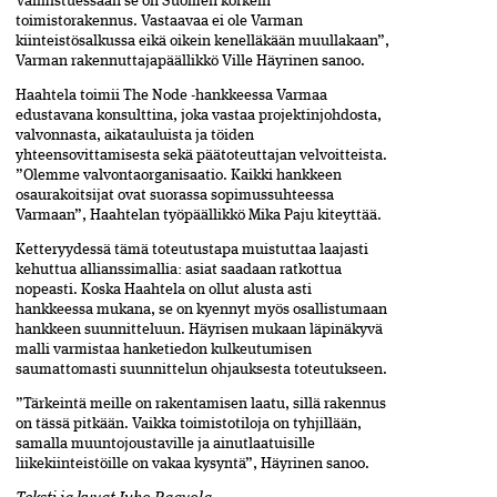
Valmistuessaan se on Suomen korkein
toimistorakennus. Vastaavaa ei ole Varman
kiinteistösalkussa eikä oikein kenelläkään muullakaan”,
Varman rakennuttajapäällikkö Ville Häyrinen sanoo.
Haahtela toimii The Node -hankkeessa Varmaa
edustavana konsulttina, joka vastaa projektinjohdosta,
valvonnasta, aikatauluista ja töiden
yhteensovittamisesta sekä päätoteuttajan velvoitteista.
”Olemme valvontaorganisaatio. Kaikki hankkeen
osaurakoitsijat ovat suorassa sopimussuhteessa
Varmaan”, Haahtelan työpäällikkö Mika Paju kiteyttää.
Ketteryydessä tämä toteutustapa muistuttaa laajasti
kehuttua allianssimallia: asiat saadaan ratkottua
nopeasti. Koska Haahtela on ollut alusta asti
hankkeessa mukana, se on kyennyt myös osallistumaan
hankkeen suunnitteluun. Häyrisen mukaan läpinäkyvä
malli varmistaa hanketiedon kulkeutumisen
saumattomasti suunnittelun ohjauksesta toteutukseen.
”Tärkeintä meille on rakentamisen laatu, sillä rakennus
on tässä pitkään. Vaikka toimistotiloja on tyhjillään,
samalla muuntojoustaville ja ainutlaatuisille
liikekiinteistöille on vakaa kysyntä”, Häyrinen sanoo.