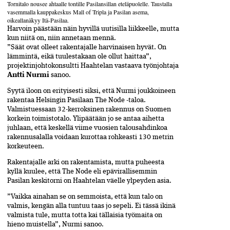
Tornitalo nousee ahtaalle tontille ­Pasilansillan eteläpuolelle. Taustall­a
vasemmalla kauppakeskus Mall of Tripla ja Pasilan asema,
oikeallanäkyy Itä-Pasilaa.
Harvoin päästään näin hyvillä uutisilla liikkeelle, mutta
kun niitä on, niin annetaan mennä.
”Säät ovat olleet rakentajalle harvinaisen hyvät. On
lämmintä, eikä tuulestakaan ole ollut haittaa”,
projektinjohtokonsultti Haahtelan vastaava työnjohtaja
Antti Nurmi
sanoo.
Syytä iloon on erityisesti siksi, että Nurmi joukkoineen
rakentaa Helsingin Pasilaan The Node -taloa.
Valmistuessaan 32-kerroksinen rakennus on Suomen
korkein toimistotalo. Ylipäätään jo se antaa aihetta
juhlaan, että keskellä viime vuosien talousahdinkoa
rakennusalalla voidaan kurottaa rohkeasti 130 metrin
korkeuteen.
Rakentajalle arki on rakentamista, mutta puheesta
kyllä kuulee, että The Node eli epävirallisemmin
Pasilan keskitorni on Haahtelan väelle ylpeyden asia.
”Vaikka ainahan se on semmoista, että kun talo on
valmis, kengän alla tuntuu taas jo sepeli. Ei tässä ikinä
valmista tule, mutta totta kai tällaisia työmaita on
hieno muistella”, Nurmi sanoo.