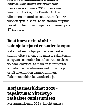
erikoisluvalla kirkon kattotyömaalla
Barcelonassa vuonna 2012. Barcelonan
kuuluisan La Sagrada Família -kirkon
viimeinenkin torni on saatu valmiiksi­ 144
vuoden työn jälkeen. Keskustornin huipulle
nostettiin helmikuun lopulla viimeinen pala
17 metriä...
Raatimestarin vinkit:
salaojakorjausten sudenkuopat
Rakennuksen pohja- ja maarakenteet on
suunniteltava siten, että maasta rakenteisiin
siirtyvän kosteuden haitalliset vaikutukset
voidaan ehkäistä. Samalla rakennus pitää
suojata maan routimisen vaikutuksilta ja
estää rakenteiden vaurioituminen.
Rakennuspohjan kuivatuksella ja...
Korjausmarkkinat 2026 -
tapahtuma: Yhteistyö
ratkaisee onnistumisen
Korjausmarkkinat 2026 -tapahtumassa