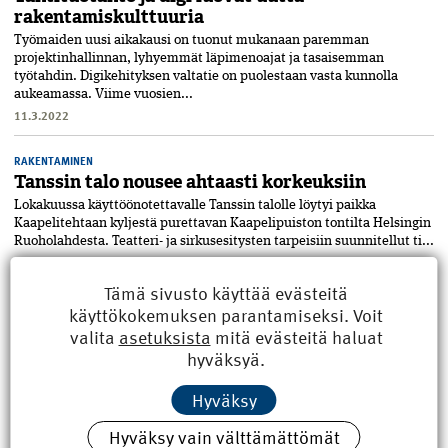
rakentamiskulttuuria
Työmaiden uusi aikakausi on tuonut mukanaan paremman
projektinhallinnan, lyhyemmät läpimenoajat ja tasaisemman
työtahdin. Digikehityksen valtatie on puolestaan vasta kunnolla
aukeamassa. Viime vuosien...
11.3.2022
RAKENTAMINEN
Tanssin talo nousee ahtaasti korkeuksiin
Lokakuussa käyttöönotettavalle Tanssin talolle löytyi paikka
Kaapelitehtaan kyljestä purettavan Kaapelipuiston tontilta Helsingin
Ruoholahdesta. Teatteri- ja sirkusesitysten tarpeisiin suunnitellut ti...
22.3.2021
Tämä sivusto käyttää evästeitä
käyttökokemuksen parantamiseksi. Voit
valita
asetuksista
mitä evästeitä haluat
hyväksyä.
Hyväksy
Hyväksy vain välttämättömät