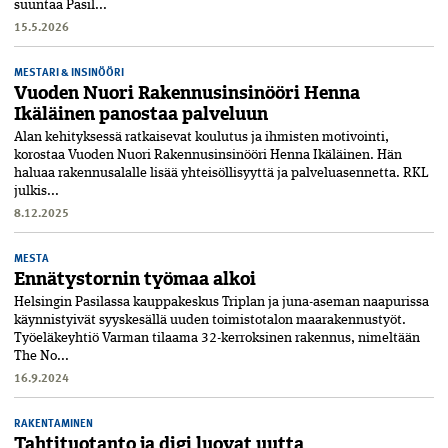
suuntaa Pasil...
15.5.2026
MESTARI & INSINÖÖRI
Vuoden Nuori Rakennusinsinööri Henna
Ikäläinen panostaa palveluun
Alan kehityksessä ratkaisevat koulutus ja ihmisten motivointi,
korostaa Vuoden Nuori Rakennusinsinööri Henna Ikäläinen. Hän
haluaa rakennusalalle lisää yhteisöllisyyttä ja palveluasennetta. RKL
julkis...
8.12.2025
MESTA
Ennätystornin työmaa alkoi
Helsingin Pasilassa kauppakeskus Triplan ja juna-aseman naapurissa
käynnistyivät syyskesällä uuden toimistotalon maarakennustyöt.
Työeläkeyhtiö Varman tilaama 32-kerroksinen rakennus, nimeltään
The No...
16.9.2024
RAKENTAMINEN
Tahtituotanto ja digi luovat uutta