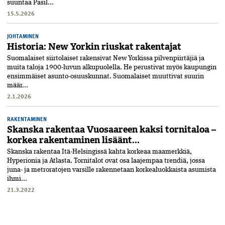
suuntaa Pasil...
15.5.2026
JOHTAMINEN
Historia: New Yorkin riuskat rakentajat
Suomalaiset siirtolaiset rakensivat New Yorkissa pilvenpiirtäjiä ja
muita taloja 1900-luvun alkupuolella. He perustivat myös kaupungin
ensimmäiset asunto-osuuskunnat. Suomalaiset muuttivat suurin
määr...
2.1.2026
RAKENTAMINEN
Skanska rakentaa Vuosaareen kaksi tornitaloa –
korkea rakentaminen lisäänt...
Skanska rakentaa Itä-Helsingissä kahta korkeaa maamerkkiä,
Hyperionia ja Atlasta. Tornitalot ovat osa laajempaa trendiä, jossa
juna- ja metroratojen varsille rakennetaan korkealuokkaista asumista
ihmi...
21.3.2022