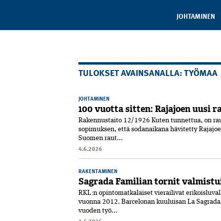
JOHTAMINEN
TULOKSET AVAINSANALLA: TYÖMAA
JOHTAMINEN
100 vuotta sitten: Rajajoen uusi r
Rakennustaito 12/1926 Kuten tunnettua, on rau
sopimuksen, että sodanaikana hävitetty Rajajoe
Suomen raut...
4.6.2026
RAKENTAMINEN
Sagrada Familian tornit valmistu
RKL:n opintomatkalaiset vierailivat erikoisluva
vuonna 2012. Barcelonan kuuluisan La Sagrada F
vuoden työ...
1.6.2026