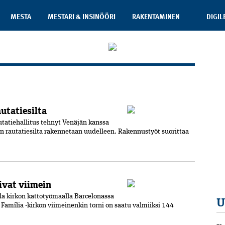
MESTA
MESTARI & INSINÖÖRI
RAKENTAMINEN
DIGIL
autatiesilta
tatiehallitus tehnyt Venäjän kanssa
n rautatiesilta rakennetaan uudelleen. Rakennustyöt suorittaa
ivat viimein
lla kirkon kattotyömaalla Barcelonassa
U
amília -kirkon viimeinenkin torni on saatu valmiiksi­ 144