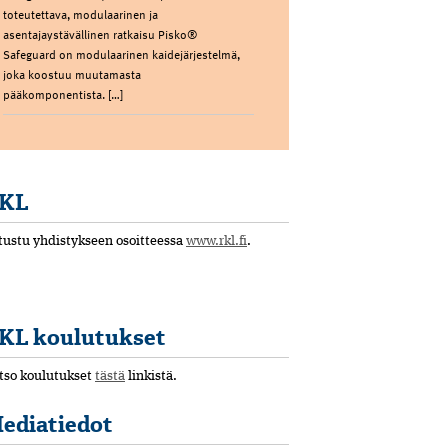
toteutettava, modulaarinen ja
asentajaystävällinen ratkaisu Pisko®
Safeguard on modulaarinen kaidejärjestelmä,
joka koostuu muutamasta
pääkomponentista. […]
KL
tustu yhdistykseen osoitteessa
www.rkl.fi
.
KL koulutukset
tso koulutukset
tästä
linkistä.
ediatiedot