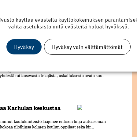
ystyssä
ivusto käyttää evästeitä käyttökokemuksen parantamiseks
valita
asetuksista
mitä evästeitä haluat hyväksyä.
aan ulkovaippa valmistui
yy laiteasennuksiin. Tehtaan rakennustyöt valmistuvat syksyllä
Hyväksy
Hyväksy vain välttämättömät
ön turvavaruste
 Kypäristä, kaiteis­ta tai
 yhdestä ratkaisevasta tekijästä, uskalluksesta avata suu.
aa Karhulan keskustaa
oiminut koulukiinteistö laajenee entisen linja-autoaseman
kokoaa tiloihinsa kolmen koulun oppilaat sekä kir...