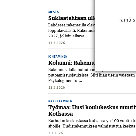
MESTA
Suklaatehtaan ulko­seinät ovat p
Tämä s
Lahdessa rakenteilla olevan Fazerin suklaateht
loppukeväästä. Rakennustöiden painopiste siirt
2027, jolloin alkava...
13.5.2026
JOHTAMINEN
Kolumni: Rakennusalan näkymät
Rakennusalalla puhutaan paljon­ turvallisuudesta.
putoamissuojauk­sista. Silti liian usein vaietaan
Psykologinen tur...
12.3.2026
RAKENTAMINEN
Työmaa: Uusi koulukeskus muutt
Kotkassa
Karhulan keskustassa Kotkassa yli 100 vuotta t
sijoille. Uudisrakennuksen valmistuttua keskus 
2.3.2026