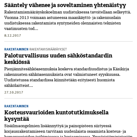
Sääntely vähenee ja soveltaminen yhtenäistyy
Rakentamismääräyskokoelman uudistuksessa tavoitellaan selkeyttä.
Vuonna 2013 voimaan astuneessa maankäyttö- ja rakennuslain
uudistuksessa rakentamista syntyneiden olennaisten teknisten
vaatimusten tod...
8.12.2017
RAKENTAMINEN
RAKENTAMISMÄÄRÄYKSET
Paloturvallisuus uuden sähköstandardin
keskiössä
Pienjännitesähköasennuksia koskeva standardiuudistus ja Käsikirja
rakennusten sähköasennuksista ovat valmistuneet syyskuussa.
Uudistetussa standardissa kiinnitetään erityisesti huomiota
sähkölaitteist...
27.10.2017
RAKENTAMINEN
Kosteusvaurioiden kuntotutkimuksella
kysyntää
Sisäilmaongelmien lisäännyttyä ja painopisteen siirtyessä
korjausrakentamiseen tarvitaan uudenlaista osaamista kosteus- ja