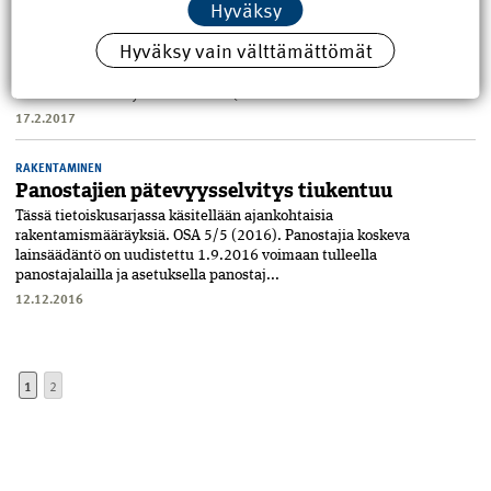
Hyväksy
Uusia asetuksia kantaville rakenteille
Tässä juttusarjassa käsitellään ajankohtaisia
Hyväksy vain välttämättömät
rakentamismääräyksiä. Kantavia rakenteita koskevat uudet asetukset
astuivat voimaan vuodenvaihteessa. Ne korvaavat pääosin
rakentamismääräyskokoelmasta (R...
17.2.2017
RAKENTAMINEN
Panostajien pätevyysselvitys tiukentuu
Tässä tietoiskusarjassa käsitellään ajankohtaisia
rakentamismääräyksiä. OSA 5/5 (2016). Panostajia koskeva
lainsäädäntö on uudistettu 1.9.2016 voimaan tulleella
panostajalailla ja asetuksella panostaj...
12.12.2016
1
2