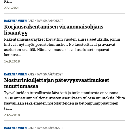
Ka...
27.1.2021
RAKENTAMINEN
RAKENTAMISMÄÄRÄYKSET
Korjausrakentamisen viranomaisohjaus
lisääntyy
Rakentamismääräykset korvattiin vuoden alussa asetuksilla, joihin
liittyvät nyt myös perustelumuistiot. Ne taustoittavat ja avaavat
asetusten sisältöä. Nämä voimassa olevat asetukset ohjaavat
korjausr...
14.9.2018
RAKENTAMINEN
RAKENTAMISMÄÄRÄYKSET
Nosturinkuljettajan pätevyysvaatimukset
muuttumassa
Työvälineiden turvallisesta käytöstä ja tarkastamisesta on vuonna
2008 annettuun valtioneuvoston asetukseen tulossa muutoksia. Niitä
kaavaillaan sekä eräiden nostolaitteiden ja betonipumppuautojen
tar...
23.5.2018
RAKENTAMINEN
RAKENTAMISMÄÄRÄYKSET