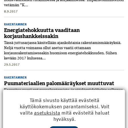
homevaurioiden tutkimisessa ja korjaamisessa. Ympäristöministeriön
vetämän ”K...
8.9.2017
RAKENTAMINEN
Energiatehokkuutta vaaditaan
korjaushankkeissakin
Tässä juttusarjassa käsitellään ajankohtaisia rakentamismääräyksiä.
Neljä vuotta voimassa ollut asetus vaatii ottamaan
korjausrakentamisessakin huomioon energiatehokkuuden. Siihen
kevään 2017 kuluessa...
29.5.2017
RAKENTAMINEN
Puumateriaalien palomääräykset muuttuvat
Kaavoitus suosii nyt puurakentamista, ja säädösviidakkokin selkenee.
Talorakentamisen puumateriaaleihin liittyvät palomääräykset
Tämä sivusto käyttää evästeitä
päivittyvät jälleen vuodenvaihteessa. Uusien säädösten mukaan
käyttökokemuksen parantamiseksi. Voit
aitoa puu...
valita
asetuksista
mitä evästeitä haluat
31.3.2017
hyväksyä.
RAKENTAMINEN