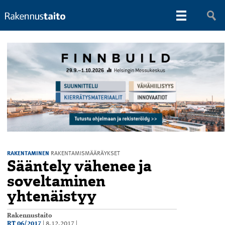
RAKENTAMINEN
RAKENTAMISMÄÄRÄYKSET
Sääntely vähenee ja
soveltaminen
yhtenäistyy
Rakennustaito
RT 06/2017
|
8.12.2017
|