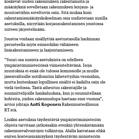
koskevat uuden rakennuksen rakentamista ja
määräyksiä sovelletaan rakennuksen korjaus- ja
muutostöihin soveltuvin osin. Sitä mukaa kuin
rakentamismääräyskokoelman osia uudistetaan uusilla
asetuksilla, siirrytään korjausrakentamisen joustossa
uuteen järjestelmään.
Joustoa voidaan sisällyttää asetustasolla harkinnan
perusteella myös esimerkiksi vähäiseen
lisärakentamiseen ja laajentamiseen.
”Suuri osa uusista asetuksista on edelleen
ympäristöministeriössä viimeisteltävänä. Isoja
muutoksia ei enää ole tulossa komissiolle ja muille
jäsenvaltioille notifiointiin lähetettyihin versioihin,
mutta kuitenkaan lopullinen sisältö ei kaikilta osin ole
vielä tiedossa. Tästä aiheutuu rakentajille ja
suunnittelijoille hankaluuksia, kun jo suunnitellaan
kohteita, joiden rakennuslupa haetaan ensi vuonna”,
arvioi johtaja
Antti Koponen
Rakennusteollisuus
RT:stä.
Lisäksi asetuksia täydentäviä ympäristöministeriön
ohjeita tarvitaan jatkossakin etenkin yhtenäistämään
rakennusvalvontojen tulkintoja. Alalla kaivataan ehkä
eniten kosteusmääräyksiä täydentävän ministeriön