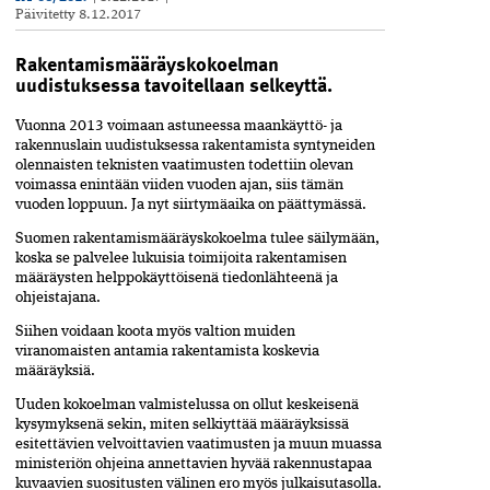
Päivitetty
8.12.2017
Rakentamismääräyskokoelman
uudistuksessa tavoitellaan selkeyttä.
V
uonna 2013 voimaan astuneessa maankäyttö- ja
rakennuslain uudistuksessa rakentamista syntyneiden
olennaisten teknisten vaatimusten todettiin olevan
voimassa enintään viiden vuoden ajan, siis tämän
vuoden loppuun. Ja nyt siirtymäaika on päättymässä.
Suomen rakentamismääräyskokoelma tulee säilymään,
koska se palvelee lukuisia toimijoita rakentamisen
määräysten helppokäyttöisenä tiedonlähteenä ja
ohjeistajana.
Siihen voidaan koota myös valtion muiden
viranomaisten antamia rakentamista koskevia
määräyksiä.
Uuden kokoelman valmistelussa on ollut keskeisenä
kysymyksenä sekin, miten selkiyttää määräyksissä
esitettävien velvoittavien vaatimusten ja muun muassa
ministeriön ohjeina annettavien hyvää rakennustapaa
kuvaavien suositusten välinen ero myös julkaisutasolla.