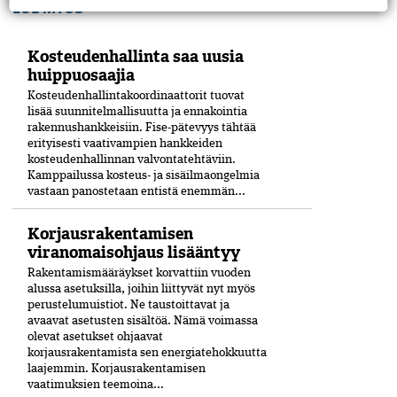
LUE MYÖS
Kosteudenhallinta saa uusia
huippuosaajia
Kosteudenhallintakoordinaattorit tuovat
lisää suunnitelmallisuutta ja ennakointia
rakennushankkeisiin. Fise-pätevyys tähtää
erityisesti vaativampien hankkeiden
kosteudenhallinnan valvontatehtäviin.
Kamppailussa kosteus- ja sisäilmaongelmia
vastaan panostetaan entistä enemmän...
Korjausrakentamisen
viranomaisohjaus lisääntyy
Rakentamismääräykset korvattiin vuoden
alussa asetuksilla, joihin liittyvät nyt myös
perustelumuistiot. Ne taustoittavat ja
avaavat asetusten sisältöä. Nämä voimassa
olevat asetukset ohjaavat
korjausrakentamista sen energiatehokkuutta
laajemmin. Korjausrakentamisen
vaatimuksien teemoina...