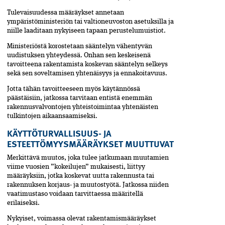
Tulevaisuudessa määräykset annetaan
ympäristöministeriön tai valtioneuvoston asetuksilla ja
niille laaditaan nykyiseen tapaan perustelumuistiot.
Ministeriöstä korostetaan sääntelyn vähentyvän
uudistuksen yhteydessä. Onhan sen keskeisenä
tavoitteena rakentamista koskevan sääntelyn selkeys
sekä sen soveltamisen yhtenäisyys ja ennakoitavuus.
Jotta tähän tavoitteeseen myös käytännössä
päästäisiin, jatkossa tarvitaan entistä enemmän
rakennusvalvontojen yhteistoimintaa yhtenäisten
tulkintojen aikaansaamiseksi.
KÄYTTÖTURVALLISUUS- JA
ESTEETTÖMYYSMÄÄRÄYKSET MUUTTUVAT
Merkittävä muutos, joka tulee jatkumaan muutamien
viime vuosien ”kokeilujen” mukaisesti, liittyy
määräyksiin, jotka koskevat uutta rakennusta tai
rakennuksen korjaus- ja muutostyötä. Jatkossa niiden
vaatimustaso voidaan tarvittaessa määritellä
erilaiseksi.
Nykyiset, voimassa olevat rakentamismääräykset