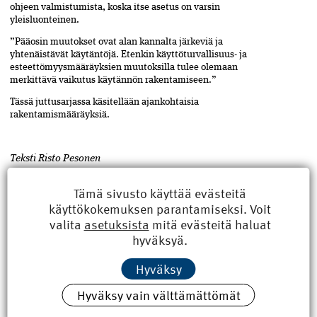
ohjeen valmistumista, koska itse asetus on varsin
yleisluonteinen.
”Pääosin muutokset ovat alan kannalta järkeviä ja
yhtenäistävät käytäntöjä. Etenkin käyttöturvallisuus- ja
esteettömyysmääräyksien muutoksilla tulee olemaan
merkittävä vaikutus käytännön rakentamiseen.”
Tässä juttusarjassa käsitellään ajankohtaisia
rakentamismääräyksiä.
Teksti Risto Pesonen
Tämä sivusto käyttää evästeitä
käyttökokemuksen parantamiseksi. Voit
lainsäädäntö
,
ASIASANAT
Jaa
valita
asetuksista
mitä evästeitä haluat
artikkeli
rakentamismääräykset
,
hyväksyä.
turvallisuus
Hyväksy
Hyväksy vain välttämättömät