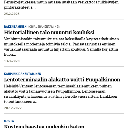
Peruskorjauksessa muun muassa uusitaan vesikatto ja julkisivujen
pintarakenteet s...
25.2.2025
RAKENTAMINEN
KORJAUSRAKENTAMINEN
Historiallinen talo muuntui kouluksi
Vanhimmistakin rakennuksista saa kekseliäällä käyttötarkoituksen
muutoksella moderneja toimivia taloja. Parisataavuotias entinen
varuskuntasairaala muuntui hiljattain kouluksi. Samalla korjattiin
huon...
13.3.2023
KAUPUNKIRAKENTAMINEN
Lentoterminaalin alakatto voitti Puupalkinnon
Helsinki-Vantaan lentoaseman terminaalilaajennuksen puinen
alakatto voitti tämänvuotisen Puupalkinnon. Lentoaseman
sisäänkäynti ja laajennus avattiin yleisölle vuosi sitten. Hankkeen
toteuttaneeseen a...
20.12.2022
MESTA
Kosteus haastaa uudenkin katon