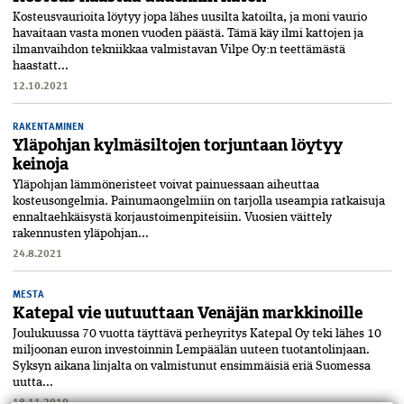
Kosteusvaurioita löytyy jopa lähes uusilta katoilta, ja moni­ vaurio
havaitaan vasta monen vuoden päästä. Tämä käy ilmi­ kattojen ja
ilmanvaihdon tekniikkaa valmistavan Vilpe Oy:n teettämästä
haastatt...
12.10.2021
RAKENTAMINEN
Yläpohjan kylmäsiltojen torjuntaan löytyy
keinoja
Yläpohjan lämmöneristeet voivat painuessaan aiheuttaa
kosteusongelmia. Painumaongelmiin on tarjolla useampia ratkaisuja
ennaltaehkäisystä korjaustoimenpiteisiin. Vuosien väittely
rakennusten yläpohjan...
24.8.2021
MESTA
Katepal vie uutuuttaan Venäjän markkinoille
Joulukuussa 70 vuotta täyttävä perheyritys Katepal Oy teki lähes 10
miljoonan euron investoinnin Lempäälän uuteen tuotantolinjaan.
Syksyn aikana linjalta on valmistunut ensimmäisiä eriä Suomessa
uutta...
18.11.2019