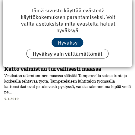
Tämä sivusto käyttää evästeitä
RAKENTAMINEN
käyttökokemuksen parantamiseksi. Voit
Riskit kasvavat korkealla
valita
asetuksista
mitä evästeitä haluat
Alkuvuonna kolme työntekijää sai surmansa putoamistapaturmissa
hyväksyä.
rakennustyömailla. Kattotöissä tapaturmataajuus pienenee talvella.
Vuoden alusta heinäkuun alkupuolelle oli rakennustyömailla
Hyväksy
sattunut ne...
3.9.2019
Hyväksy vain välttämättömät
RAKENTAMINEN
Katto valmistuu turvallisesti maassa
Vesikaton rakentaminen maassa säästää Tampereella satoja tunteja
korkealla tehtävää työtä. Tamperelaisen luhtitalon työmaalla
kattoristikot ovat jo tukevasti pystyssä, vaikka rakennelma lepää vielä
pe...
5.3.2019