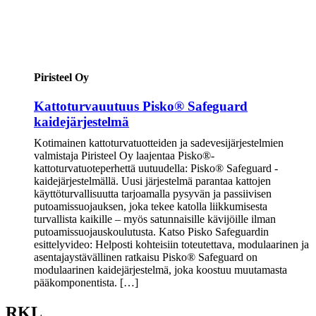
Piristeel Oy
Kattoturvauutuus Pisko® Safeguard
kaidejärjestelmä
Kotimainen kattoturvatuotteiden ja sadevesijärjestelmien
valmistaja Piristeel Oy laajentaa Pisko®-
kattoturvatuoteperhettä uutuudella: Pisko® Safeguard -
kaidejärjestelmällä. Uusi järjestelmä parantaa kattojen
käyttöturvallisuutta tarjoamalla pysyvän ja passiivisen
putoamissuojauksen, joka tekee katolla liikkumisesta
turvallista kaikille – myös satunnaisille kävijöille ilman
putoamissuojauskoulutusta. Katso Pisko Safeguardin
esittelyvideo: Helposti kohteisiin toteutettava, modulaarinen ja
asentajaystävällinen ratkaisu Pisko® Safeguard on
modulaarinen kaidejärjestelmä, joka koostuu muutamasta
pääkomponentista. […]
RKL