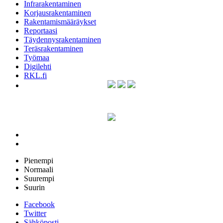
Infrarakentaminen
Korjausrakentaminen
Rakentamismääräykset
Reportaasi
Täydennysrakentaminen
Teräsrakentaminen
Työmaa
Digilehti
RKL.fi
Pienempi
Normaali
Suurempi
Suurin
Facebook
Twitter
Sähköposti