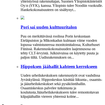
yhteistyössä rakennuttajan, Suomen Yliopistokiinteistöt
Oy:n (SYK), kanssa. Yliopisto tulee Noodiin vuokralle.
Hankekokonaisuuteen on sisältynyt...
Pori sai uuden kulttuuritalon
Puu on merkittävässä roolissa Porin keskustaan
Eteläpuiston ja Mikonkadun kulmaan viime vuoden
lopussa valmistuneessa moni­toimitalossa, Kulturhuset
Fiinissä. Rakennuskokonaisuuden laajennusosa on
tehty CLT-levyistä. Julkisivuissa on käytetty puuta ja
paljon tiiltä. Uudisrakennuksen on...
Hippoksen jäähallit kahteen kerrokseen
Uuden urheilukeskuksen rakennustyöt ovat vauhdissa
Jyväskylässä. Hipposkeskus käsittää liikunta-, osaamis-
ja jääurheilukeskukset sekä pysäköintihallin.
Osaamiskeskus palvelee tutkimusta ja
koulutusta.Jääurheilukeskukseen tulee remontoitavan
kilpajäähallin viereen yhteensä kolme...