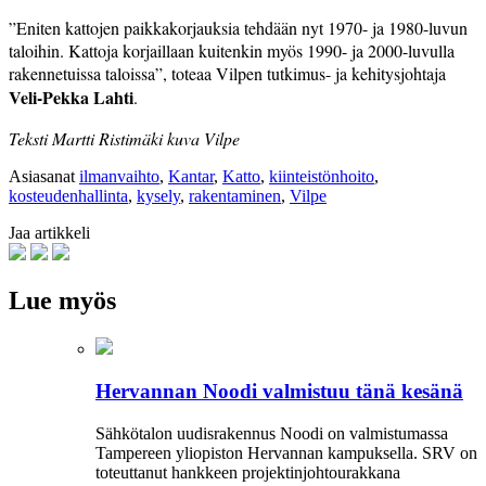
”Eniten kattojen paikkakorjauksia tehdään nyt 1970- ja 1980-luvun
taloihin. Kattoja korjaillaan kuitenkin myös 1990- ja 2000-luvulla
rakennetuissa taloissa”, toteaa Vilpen tutkimus- ja kehitysjohtaja
Veli-Pekka Lahti
.
Teksti Martti Ristimäki kuva Vilpe
Asiasanat
ilmanvaihto
,
Kantar
,
Katto
,
kiinteistönhoito
,
kosteudenhallinta
,
kysely
,
rakentaminen
,
Vilpe
Jaa artikkeli
Lue myös
Hervannan Noodi valmistuu tänä kesänä
Sähkötalon uudisrakennus Noodi on valmistumassa
Tampereen yliopiston Hervannan kampuksella. SRV on
toteuttanut hankkeen projektinjohtourakkana