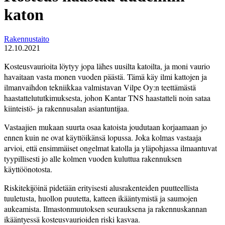
katon
Rakennustaito
12.10.2021
Kosteusvaurioita löytyy jopa lähes uusilta katoilta, ja moni­ vaurio
havaitaan vasta monen vuoden päästä. Tämä käy ilmi­ kattojen ja
ilmanvaihdon tekniikkaa valmistavan Vilpe Oy:n teettämästä
haastattelututkimuksesta, johon Kantar TNS haastatteli noin sataa
kiinteistö- ja rakennusalan asiantuntijaa.
Vastaajien mukaan suurta osaa katoista joudutaan korjaamaan jo
ennen kuin ne ovat käyttöikänsä lopussa. Joka kolmas vastaaja
arvioi, että ensimmäiset ongelmat katolla ja yläpohjassa ilmaantuvat
tyypillisesti jo alle kolmen vuoden kuluttua rakennuksen
käyttöönotosta.
Riskitekijöinä pidetään erityisesti alusrakenteiden puutteellista
tuuletusta, huollon puutetta, katteen ikääntymistä ja saumojen
aukeamista. Ilmastonmuutoksen seurauksena ja rakennuskannan
ikääntyessä kosteusvaurioiden riski kasvaa.