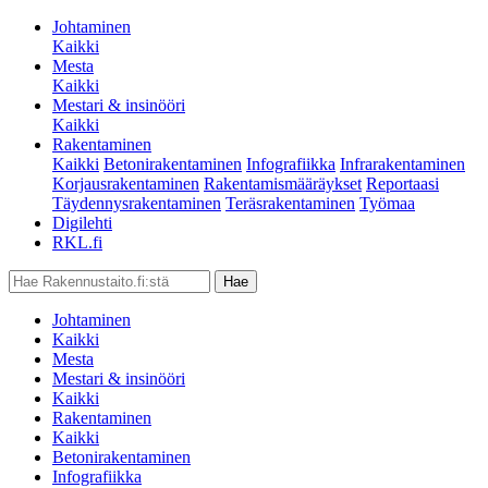
Johtaminen
Kaikki
Mesta
Kaikki
Mestari & insinööri
Kaikki
Rakentaminen
Kaikki
Betonirakentaminen
Infografiikka
Infrarakentaminen
Korjausrakentaminen
Rakentamismääräykset
Reportaasi
Täydennysrakentaminen
Teräsrakentaminen
Työmaa
Digilehti
RKL.fi
Johtaminen
Kaikki
Mesta
Mestari & insinööri
Kaikki
Rakentaminen
Kaikki
Betonirakentaminen
Infografiikka