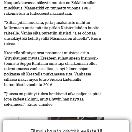
Kaupunkikuvassa näkyvin muutos on Erkkilän sillan
muokkaus. Maamerkki on tunnettu vuonna 1983
rakennetuista turkooseista kaaristaan.
”Siltaa pitää muokata, jotta junakalusto mahtuu
kulkemaan uusia raiteita pitkin Naistenlahden huolto­
raiteelle. Vanha silta purettiin siististi, ja se odottaa
uusiokäyttöä kehittyvällä Näsinsaaren alueella”, ­Kiuru
toteaa.
Kreatella siltatyöt ovat nostaneet muistoja esiin.
Yrityskaupan myötä Kreateen sulautuneen Insinööri­
toimisto Seppo Rantalan omistaja oli aikoinaan ollut
rakentamassa vanhaa siltaa, ja nyt hänen pojan­
poikansa oli Kreatella purkamassa sitä. Vanhassa
sillassa näkyi myös Juuso Siukon kädenjälki
betonitöistä vuodelta 2016.
”Juusoa on pitänyt tukea henkisesti aika paljon ja pitää
jopa kädestä kiinni, mutta hyvin hän näyttää
selvinneen”, Kiuru vinoilee.
Tämä sivusto käyttää evästeitä