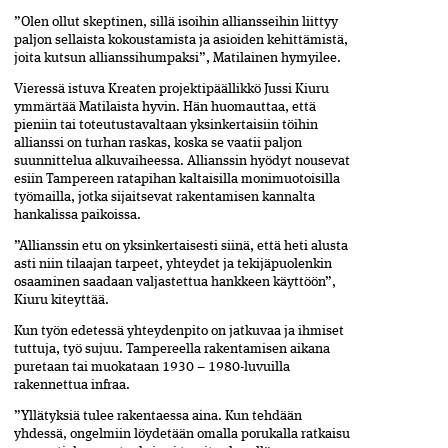
”Olen ollut skeptinen, sillä isoihin alliansseihin liittyy
paljon sellaista kokoustamista ja asioiden kehittämistä,
joita kutsun allianssihumpaksi”, Matilainen hymyilee.
Vieressä istuva Kreaten projektipäällikkö Jussi Kiuru
ymmärtää Matilaista hyvin. Hän huomauttaa, että
pieniin tai toteutustavaltaan yksinkertaisiin töihin
allianssi on turhan raskas, koska se vaatii paljon
suunnittelua alkuvaiheessa. Allianssin hyödyt nousevat
esiin Tampereen ratapihan kaltaisilla monimuotoisilla
työmailla, jotka sijaitsevat rakentamisen kannalta
hankalissa paikoissa.
”Allianssin etu on yksinkertaisesti siinä, että heti­ alusta
asti niin tilaajan tarpeet, yhteydet ja tekijäpuolenkin
osaaminen saadaan valjastettua hankkeen käyttöön”,
Kiuru kiteyttää.
Kun työn edetessä yhteydenpito on jatkuvaa ja ihmiset
tuttuja, työ sujuu. Tampereella rakentamisen ­aikana
puretaan tai muokataan 1930 – 1980-luvuilla
rakennettua infraa.
”Yllätyksiä tulee rakentaessa aina. Kun tehdään
yhdessä, ongelmiin löydetään omalla porukalla ratkaisu