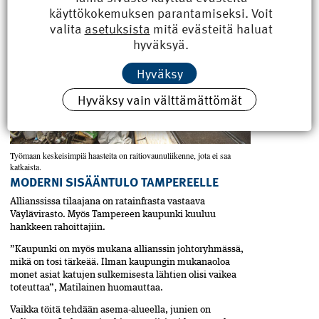
käyttökokemuksen parantamiseksi. Voit
valita
asetuksista
mitä evästeitä haluat
hyväksyä.
Hyväksy
Hyväksy vain välttämättömät
Työmaan keskeisimpiä haasteita on raitiovaunuliikenne, jota ei saa
katkaista.
MODERNI SISÄÄNTULO TAMPEREELLE
Allianssissa tilaajana on ratainfrasta vastaava
Väylävirasto. Myös Tampereen kaupunki kuuluu
hankkeen rahoittajiin.
”Kaupunki on myös mukana allianssin johtoryhmässä,
mikä on tosi tärkeää. Ilman kaupungin mukana­oloa
monet asiat katujen sulkemisesta lähtien olisi vaikea
toteuttaa”, Matilainen huomauttaa.
Vaikka töitä tehdään asema-alueella, junien on