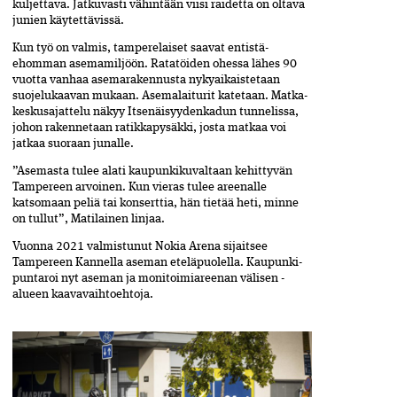
kuljettava. Jatkuvasti vähintään viisi raidetta on oltava
junien käytettävissä.
Kun työ on valmis, tamperelaiset saavat entistä­
ehomman asemamiljöön. Ratatöiden ohessa lähes 90
vuotta vanhaa asemarakennusta nykyaikaistetaan
suojelukaavan mukaan. Asemalaiturit katetaan. Matka­
keskusajattelu näkyy Itsenäisyydenkadun tunnelissa,
johon rakennetaan ratikkapysäkki, josta matkaa voi
jatkaa suoraan junalle.
”Asemasta tulee alati kaupunkikuvaltaan kehittyvän
Tampereen arvoinen. Kun vieras tulee areenalle
katsomaan peliä tai konserttia, hän tietää heti, minne
on tullut”, Matilainen linjaa.
Vuonna 2021 valmistunut Nokia Arena sijaitsee
Tampereen Kannella aseman eteläpuolella. Kaupunki­
puntaroi nyt aseman ja monitoimiareenan välisen ­
alueen kaavavaihtoehtoja.