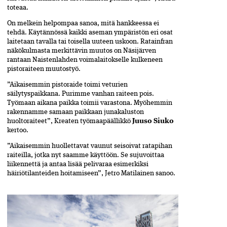
toteaa.
On melkein helpompaa sanoa, mitä hankkeessa ei
tehdä. Käytännössä kaikki aseman ympäristön eri osat
laitetaan tavalla tai toisella uuteen uskoon. Ratainfran
näkökulmasta merkittävin muutos on Näsijärven
rantaan Naistenlahden voimalaitokselle kulkeneen
pistoraiteen muutostyö.
”Aikaisemmin pistoraide toimi veturien
säilytyspaikkana. Purimme vanhan raiteen pois.
Työmaan ­aikana paikka toimii varastona. Myöhemmin
rakennamme samaan paikkaan junakaluston
huoltoraiteet”, Kreaten työmaapäällikkö
Juuso Siuko
kertoo.
”Aikaisemmin huollettavat vaunut seisoivat ratapihan
raiteilla, jotka nyt saamme käyttöön. Se sujuvoittaa
liikennettä ja antaa lisää pelivaraa esimerkiksi
häiriötilanteiden hoitamiseen”, Jetro Matilainen sanoo.