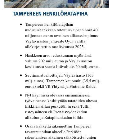
TAMPEREEN HENKILÖRATAPIHA
Tampereen henkilöratapihan
uudistushankkeen toteutusvaiheen noin 40
miljoonan euron arvoinen allianssisopimus
Väyläviraston ja Kreate Oy:n välillä
allekirjoitettiin maaliskuussa 2025.
Hankkeen arvo: eduskunnan myöntämä
valtuus 202 milj. euroa ja Väyläviraston
kesäkuussa saama lisävaltuus 20 milj. euroa.
Suurimmat rahoittajat: Väylävirasto (163
milj. euroa), Tampereen kaupunki (35,5 milj.
euroa) sekä VR-Yhtymä ja Fintraffic Raide.
Nyt käynnissä olevassa ensimmäisessä
työvaiheessa keskitytään ratatöiden ohessa
Erkkilän sillan purkutöihin sekä Tullin
risteysalueen eli Itsenäisyydenkadun
alikulun ja Ratapihankadun töihin.
Osana hanketta rakennettiin Tampereen
tavararatapihan alueelle Perkiöön
rakentamisen aikainen sähköistetty junien