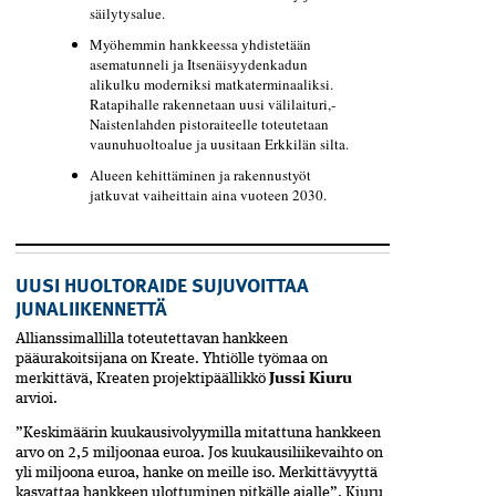
säilytysalue.
Myöhemmin hankkeessa yhdistetään
asematunneli ja Itsenäisyydenkadun
alikulku moderniksi matkaterminaaliksi.
Ratapihalle rakennetaan uusi välilaituri,­
Naistenlahden pistoraiteelle toteutetaan
vaunuhuoltoalue ja uusitaan Erkkilän silta.
Alueen kehittäminen ja rakennustyöt
jatkuvat vaiheittain aina vuoteen 2030.
UUSI HUOLTORAIDE SUJUVOITTAA
JUNALIIKENNETTÄ
Allianssimallilla toteutettavan hankkeen
pääurakoitsijana on Kreate. Yhtiölle työmaa on
merkittävä, Kreaten projektipäällikkö
Jussi Kiuru
arvioi.
”Keskimäärin kuukausivolyymilla mitattuna hankkeen
arvo on 2,5 miljoonaa euroa. Jos kuukausiliike­vaihto on
yli miljoona euroa, hanke on meille iso. Merkittävyyttä
kasvattaa hankkeen ulottuminen pitkälle ajalle”, Kiuru