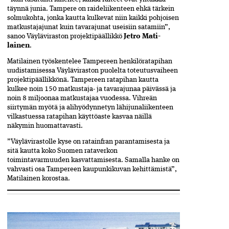
täynnä junia. Tampere on raideliikenteen ehkä tärkein
solmukohta, jonka kautta kulkevat niin kaikki pohjoisen
matkustajajunat kuin tavarajunat useisiin satamiin”,
sanoo Väyläviraston projektipäällikkö
Jetro Mati­
lainen
.
Matilainen työskentelee Tampereen henkilörata­pihan
uudistamisessa Väyläviraston puolelta toteutusvaiheen
projektipäällikkönä. Tampereen rata­pihan kautta
kulkee noin 150 matkustaja- ja tavara­junaa päivässä ja
noin 8 miljoonaa matkustajaa vuodessa. Vihreän
siirtymän myötä ja alihyödynnetyn lähijunaliikenteen
vilkastuessa ratapihan käyttöaste kasvaa näillä
näkymin huomattavasti.
”Väylävirastolle kyse on ratainfran parantamisesta ja
sitä kautta koko Suomen rataverkon
toimintavarmuuden kasvattamisesta. Samalla hanke on
vahvasti­ osa Tampereen kaupunkikuvan kehittämistä”,
Matilainen korostaa.