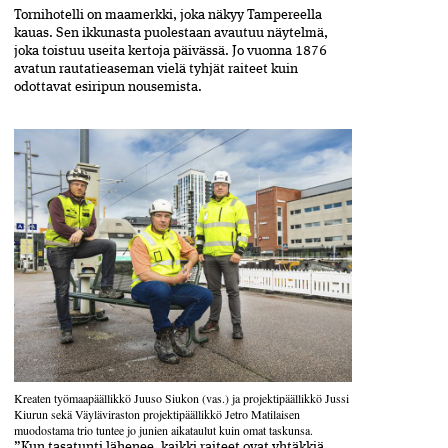
Tornihotelli on maamerkki, joka näkyy Tampereella
kauas. Sen ikkunasta puolestaan avautuu näytelmä,
joka toistuu useita kertoja päivässä. Jo vuonna 1876
avatun rautatieaseman vielä tyhjät raiteet kuin
odottavat esiripun nousemista.
Kreaten työmaapäällikkö Juuso­ ­Siukon (vas.) ja projektipäällikkö J­ussi
Kiurun sekä Väyläviraston projektipäällikkö Jetro Matilaisen
muodostama trio tuntee jo junien aika­taulut kuin omat taskunsa.
”Kun tasatunti lähenee, kaikki raiteet ovat yhtäkkiä