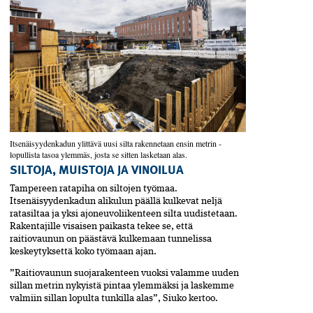
Itsenäisyydenkadun ylittävä uusi silta rakennetaan ensin metrin ­
lopullista tasoa ylemmäs, josta se sitten lasketaan alas.
SILTOJA, MUISTOJA JA VINOILUA
Tampereen ratapiha on siltojen työmaa.
Itsenäisyydenkadun alikulun päällä kulkevat neljä
ratasiltaa ja yksi ajoneuvoliikenteen silta uudistetaan.
Rakentajille visaisen paikasta tekee se, että
raitiovaunun on päästävä kulkemaan tunnelissa
keskeytyksettä koko työmaan ajan.
”Raitiovaunun suojarakenteen vuoksi valamme ­uuden
sillan metrin nykyistä pintaa ylemmäksi ja ­laskemme
valmiin sillan lopulta tunkilla alas”, Siuko kertoo.