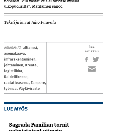
nopeasti, kun vastauksia ei tarvitse kysellä
ulkopuolisilta”, Matilainen sanoo.
Teksti ja kuvat Juho Paavola
allianssi
,
ASIASANAT
Jaa
artikkeli
asemakaava
,
infrarakentaminen
,
johtaminen
,
Kreate
,
logistiikka
,
Raideliikenne
,
rautatieasema
,
Tampere
,
työmaa
,
Väylävirasto
LUE MYÖS
Sagrada Familian tornit
valmistuivat viimein