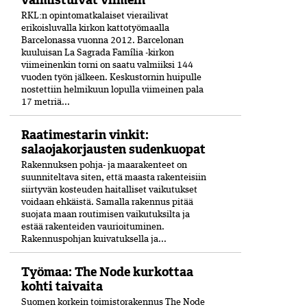
RKL:n opintomatkalaiset vierailivat
erikoisluvalla kirkon kattotyömaalla
Barcelonassa vuonna 2012. Barcelonan
kuuluisan La Sagrada Família -kirkon
viimeinenkin torni on saatu valmiiksi­ 144
vuoden työn jälkeen. Keskustornin huipulle
nostettiin helmikuun lopulla viimeinen pala
17 metriä...
Raatimestarin vinkit:
salaojakorjausten sudenkuopat
Rakennuksen pohja- ja maarakenteet on
suunniteltava siten, että maasta rakenteisiin
siirtyvän kosteuden haitalliset vaikutukset
voidaan ehkäistä. Samalla rakennus pitää
suojata maan routimisen vaikutuksilta ja
estää rakenteiden vaurioituminen.
Rakennuspohjan kuivatuksella ja...
Työmaa: The Node kurkottaa
kohti taivaita
Suomen korkein toimistorakennus The Node