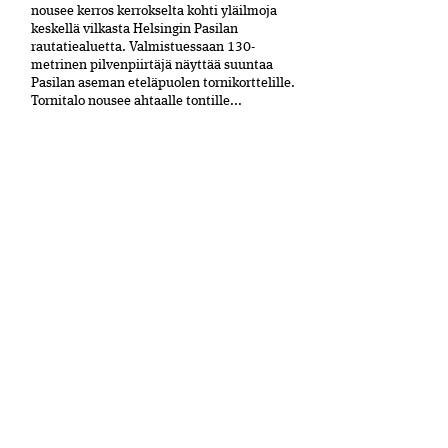
nousee kerros kerrokselta kohti yläilmoja
keskellä vilkasta Helsingin Pasilan
rautatiealuetta. Valmistuessaan 130-
metrinen pilvenpiirtäjä näyttää suuntaa
Pasilan aseman eteläpuolen tornikorttelille.
Tornitalo nousee ahtaalle tontille...