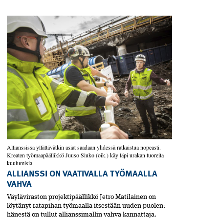
Allianssissa yllättävätkin asiat saadaan yhdessä ratkaistua nopeasti.
Kreaten työmaapäällikkö Juuso ­Siuko (oik.) käy läpi urakan tuoreita
kuulumisia.
ALLIANSSI ON VAATIVALLA TYÖMAALLA
VAHVA
Väyläviraston projektipäällikkö Jetro Matilainen on
löytänyt ratapihan työmaalla itsestään uuden puolen:
hänestä on tullut allianssimallin vahva kannattaja.