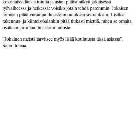
kokonaisvaltaisia toimia ja asian pitäisi näkyä jokaisessa
työvaiheessa ja hetkessä: voisiko jotain tehdä paremmin. Jokaisen
toimijan pitää varautua ilmastonmuutoksen seurauksiin. Lisäksi
rakennus- ja kiinteistöalankin pitää tiukasti miettiä, miten se omalta
osaltaan jarruttaa ilmastonmuutosta.
”Jokainen meistä tarvitsee myös lisää koulutusta tässä asiassa”,
Säteri toteaa.