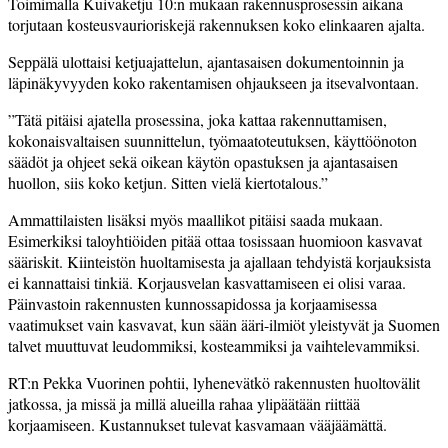
Toimimalla Kuivaketju 10:n mukaan rakennusprosessin aikana
torjutaan kosteusvaurioriskejä rakennuksen koko elinkaaren ajalta.
Seppälä ulottaisi ketjuajattelun, ajantasaisen dokumentoinnin ja
läpinäkyvyyden koko rakentamisen ohjaukseen ja itsevalvontaan.
”Tätä pitäisi ajatella prosessina, joka kattaa rakennuttamisen,
kokonaisvaltaisen suunnittelun, työmaatoteutuksen, käyttöönoton
säädöt ja ohjeet sekä oikean käytön opastuksen ja ajantasaisen
huollon, siis koko ketjun. Sitten vielä kiertotalous.”
Ammattilaisten lisäksi myös maallikot pitäisi saada mukaan.
Esimerkiksi taloyhtiöiden pitää ottaa tosissaan huomioon kasvavat
sääriskit. Kiinteistön huoltamisesta ja ajallaan tehdyistä korjauksista
ei kannattaisi tinkiä. Korjausvelan kasvattamiseen ei olisi varaa.
Päinvastoin rakennusten kunnossapidossa ja korjaamisessa
vaatimukset vain kasvavat, kun sään ääri-ilmiöt yleistyvät ja Suomen
talvet muuttuvat leudommiksi, kosteammiksi ja vaihtelevammiksi.
RT:n Pekka Vuorinen pohtii, lyhenevätkö rakennusten huoltovälit
jatkossa, ja missä ja millä alueilla rahaa ylipäätään riittää
korjaamiseen. Kustannukset tulevat kasvamaan vääjäämättä.