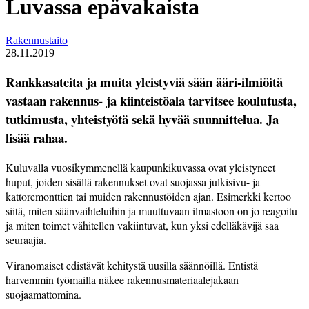
Luvassa epävakaista
Rakennustaito
28.11.2019
Rankkasateita ja muita yleistyviä sään ääri-ilmiöitä
vastaan rakennus- ja kiinteistöala tarvitsee koulutusta,
tutkimusta, yhteistyötä sekä hyvää suunnittelua. Ja
lisää rahaa.
Kuluvalla vuosikymmenellä kaupunkikuvassa ovat yleistyneet
huput, joiden sisällä rakennukset ovat suojassa julkisivu- ja
kattoremonttien tai muiden rakennustöiden ajan. Esimerkki kertoo
siitä, miten säänvaihteluihin ja muuttuvaan ilmastoon on jo reagoitu
ja miten toimet vähitellen vakiintuvat, kun yksi edelläkävijä saa
seuraajia.
Viranomaiset edistävät kehitystä uusilla säännöillä. Entistä
harvemmin työmailla näkee rakennusmateriaalejakaan
suojaamattomina.