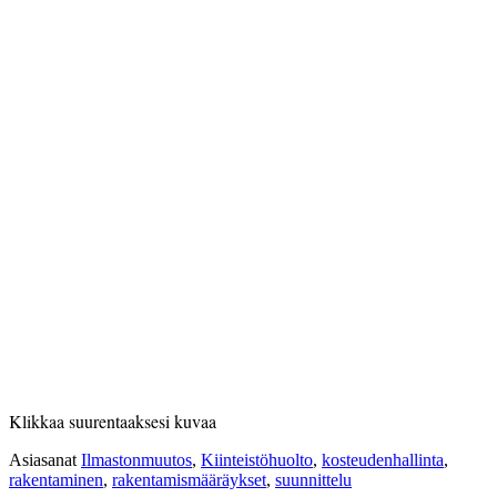
Klikkaa suurentaaksesi kuvaa
Asiasanat
Ilmastonmuutos
,
Kiinteistöhuolto
,
kosteudenhallinta
,
rakentaminen
,
rakentamismääräykset
,
suunnittelu