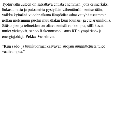
Työturvallisuuteen on satsattava entistä enemmän, jotta esimerkiksi
liukastumisia ja putoamisia pystytään vähentämään entisestään,
vaikka kylmänä vuodenaikana lämpötilat sahaavat yhä useammin
nollan molemmin puolin muuallakin kuin lounais- ja etelärannikolla.
Sääsuojien ja telineiden on oltava entistä vankempia, sillä kovat
tuulet yleistyvät, sanoo Rakennusteollisuus RT:n ympäristö- ja
Pekka Vuorinen
energiajohtaja
.
”Kun sade- ja tuulikuormat kasvavat, suojaussuunnittelusta tulee
vaativampaa.”