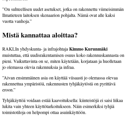
”On suhteellisen uudet asetukset, jotka on rakennettu viimeisimmän
Ilmatieteen laitoksen skenaarion pohjalta. Nämä ovat alle kaksi
vuotta vanhoja.”
Mistä kannattaa aloittaa?
Kimmo Kurunmäki
RAKLIn yhdyskunta- ja infrajohtaja
muistuttaa, että uudisrakentamisen osuus koko rakennuskannasta on
pieni. Vaikuttavinta on se, miten käytetään, korjataan ja huolletaan
jo olemassa olevia rakennuksia ja infraa.
”Aivan ensimmäinen asia on käyttää viisaasti jo olemassa olevaa
rakennettua ympäristöä, rakennusten tyhjäkäytöstä on pyrittävä
eroon.”
Tyhjäkäyttöä voidaan estää kaavoituksella: kiinteistöjä ei saisi liikaa
lukita vain yhteen käyttötarkoitukseen. Näin esimerkiksi tyhjiä
toimistotiloja on helpompi ottaa asuinkäyttöön.