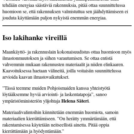
tehdään energiaa säästäviä rakennuksia, pitää ottaa suunnittelussa
huomioon se, että rakennuksen valmistuttua sen jäähdyttämiseen ei
jouduta käyttämään paljon nykyistä enemmän energiaa.
Iso lakihanke vireillä
Maankäyttö- ja rakennuslain kokonaisuudistus ottaa huomioon myös
ilmastonmuutoksen ja siihen varautumisen. Se ottaa entistä
vahvemmin mukaan rakennusten materiaalit ja niiden elinkaaren.
Kaavoituksessa haetaan välineitä, joilla voitaisiin suunnittelussa
arvioida kaavan ilmastovaikutukset.
”Tässä teemme muiden Pohjoismaiden kanssa yhteistyötä
löytääksemme hyviä arviointi- ja laskentatapoja”, sanoo
Helena Säteri
ympäristöministeriön ylijohtaja
.
Materiaalivalintoihin kiinnitetään enemmän huomiota, samoin
materiaalien kierrättämiseen. ”On herätty ymmärtämään, että
rakentamisessa käytetään neitseellistä ainetta. Pitää oppia
kierrättämään ja hyödyntämään.”