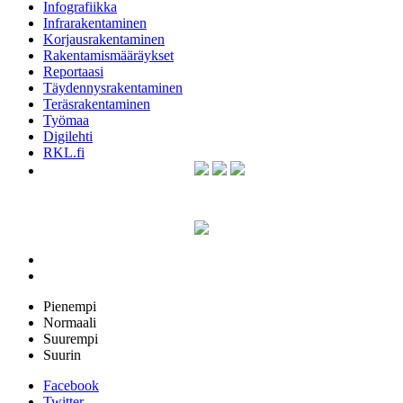
Infografiikka
Infrarakentaminen
Korjausrakentaminen
Rakentamismääräykset
Reportaasi
Täydennysrakentaminen
Teräsrakentaminen
Työmaa
Digilehti
RKL.fi
Pienempi
Normaali
Suurempi
Suurin
Facebook
Twitter