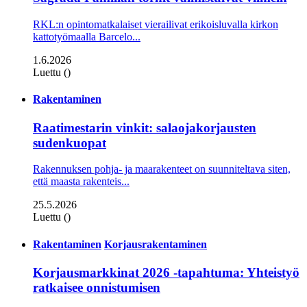
RKL:n opintomatkalaiset vierailivat erikoisluvalla kirkon
kattotyömaalla Barcelo...
1.6.2026
Luettu ()
Rakentaminen
Raatimestarin vinkit: salaojakorjausten
sudenkuopat
Rakennuksen pohja- ja maarakenteet on suunniteltava siten,
että maasta rakenteis...
25.5.2026
Luettu ()
Rakentaminen
Korjausrakentaminen
Korjausmarkkinat 2026 -tapahtuma: Yhteistyö
ratkaisee onnistumisen