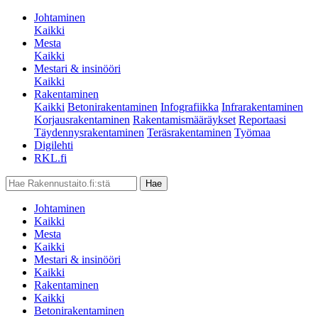
Johtaminen
Kaikki
Mesta
Kaikki
Mestari & insinööri
Kaikki
Rakentaminen
Kaikki
Betonirakentaminen
Infografiikka
Infrarakentaminen
Korjausrakentaminen
Rakentamismääräykset
Reportaasi
Täydennysrakentaminen
Teräsrakentaminen
Työmaa
Digilehti
RKL.fi
Johtaminen
Kaikki
Mesta
Kaikki
Mestari & insinööri
Kaikki
Rakentaminen
Kaikki
Betonirakentaminen