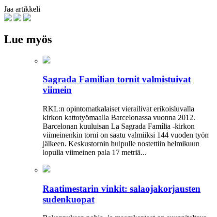
Jaa artikkeli
Lue myös
Sagrada Familian tornit valmistuivat
viimein
RKL:n opintomatkalaiset vierailivat erikoisluvalla
kirkon kattotyömaalla Barcelonassa vuonna 2012.
Barcelonan kuuluisan La Sagrada Família -kirkon
viimeinenkin torni on saatu valmiiksi­ 144 vuoden työn
jälkeen. Keskustornin huipulle nostettiin helmikuun
lopulla viimeinen pala 17 metriä...
Raatimestarin vinkit: salaojakorjausten
sudenkuopat