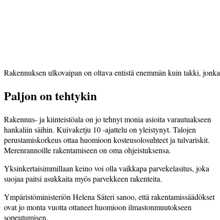
Rakennuksen ulkovaipan on oltava entistä enemmän kuin takki, jonka pi
Paljon on tehtykin
Rakennus- ja kiinteistöala on jo tehnyt monia asioita varautuakseen
hankaliin säihin. Kuivaketju 10 -ajattelu on yleistynyt. Talojen
perustamiskorkeus ottaa huomioon kosteusolosuhteet ja tulvariskit.
Merenrannoille rakentamiseen on oma ohjeistuksensa.
Yksinkertaisimmillaan keino voi olla vaikkapa parvekelasitus, joka
suojaa paitsi asukkaita myös parvekkeen rakenteita.
Ympäristöministeriön Helena Säteri sanoo, että rakentamissäädökset
ovat jo monta vuotta ottaneet huomioon ilmastonmuutokseen
sopeutumisen.