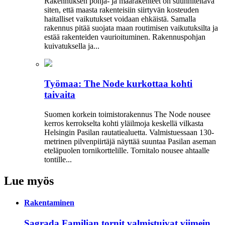
Rakennuksen pohja- ja maarakenteet on suunniteltava
siten, että maasta rakenteisiin siirtyvän kosteuden
haitalliset vaikutukset voidaan ehkäistä. Samalla
rakennus pitää suojata maan routimisen vaikutuksilta ja
estää rakenteiden vaurioituminen. Rakennuspohjan
kuivatuksella ja...
Työmaa: The Node kurkottaa kohti
taivaita
Suomen korkein toimistorakennus The Node nousee
kerros kerrokselta kohti yläilmoja keskellä vilkasta
Helsingin Pasilan rautatiealuetta. Valmistuessaan 130-
metrinen pilvenpiirtäjä näyttää suuntaa Pasilan aseman
eteläpuolen tornikorttelille. Tornitalo nousee ahtaalle
tontille...
Lue myös
Rakentaminen
Sagrada Familian tornit valmistuivat viimein