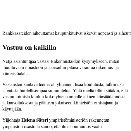
Rankkasateiden aiheuttamat kaupunkitulvat iskevät nopeasti ja aiheut
Vastuu on kaikilla
Neljä asiantuntijaa vastasi Rakennustaidon kysymykseen, miten
muuttuvaan ilmastoon ja äärisäihin pitäisi varautua rakennus- ja
kiinteistöalalla.
Vastausten kantava teema oli yhteinen: lisää koulutusta, tutkimusta
ja entistä huolellisempaa suunnittelua. Yhtä mieltä oltiin siitäkin, että
vastuu toimista kuuluu koko yhteiskunnalle alkaen lainsäädännöstä
ja kaavoituksesta ja päättyen jokaiseen kiinteistön omistajaan ja
käyttäjään.
Helena Säteri
Ylijohtaja
ympäristöministeriön rakennetun
ympäristön osastolta sanoo, että ilmastonmuutos vaatii