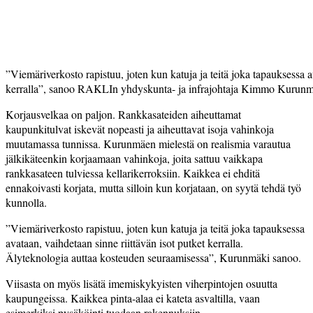
”Viemäriverkosto rapistuu, joten kun katuja ja teitä joka tapauksessa a
kerralla”, sanoo RAKLIn yhdyskunta- ja infrajohtaja Kimmo Kurunm
Korjausvelkaa on paljon. Rankkasateiden aiheuttamat
kaupunkitulvat iskevät nopeasti ja aiheuttavat isoja vahinkoja
muutamassa tunnissa. Kurunmäen mielestä on realismia varautua
jälkikäteenkin korjaamaan vahinkoja, joita sattuu vaikkapa
rankkasateen tulviessa kellarikerroksiin. Kaikkea ei ehditä
ennakoivasti korjata, mutta silloin kun korjataan, on syytä tehdä työ
kunnolla.
”Viemäriverkosto rapistuu, joten kun katuja ja teitä joka tapauk­sessa
avataan, vaihdetaan sinne riittävän isot putket kerralla.
Älyteknologia auttaa kosteuden seuraamisessa”, Kurunmäki sanoo.
Viisasta on myös lisätä imemiskykyisten viherpintojen osuutta
kaupungeissa. Kaikkea pinta-alaa ei kateta asvaltilla, vaan
esimerkiksi pysäköinti tuodaan rakennuksiin.