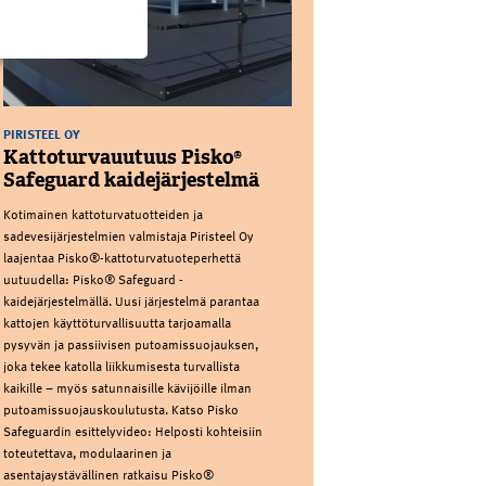
PIRISTEEL OY
Kattoturvauutuus Pisko®
Safeguard kaidejärjestelmä
Kotimainen kattoturvatuotteiden ja
sadevesijärjestelmien valmistaja Piristeel Oy
laajentaa Pisko®-kattoturvatuoteperhettä
uutuudella: Pisko® Safeguard -
kaidejärjestelmällä. Uusi järjestelmä parantaa
kattojen käyttöturvallisuutta tarjoamalla
pysyvän ja passiivisen putoamissuojauksen,
joka tekee katolla liikkumisesta turvallista
kaikille – myös satunnaisille kävijöille ilman
putoamissuojauskoulutusta. Katso Pisko
Safeguardin esittelyvideo: Helposti kohteisiin
toteutettava, modulaarinen ja
asentajaystävällinen ratkaisu Pisko®