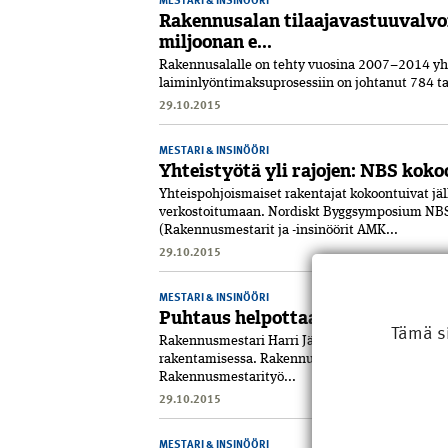
Rakennusalan tilaajavastuuvalvo
miljoonan e...
Rakennusalalle on tehty vuosina 2007–2014 yh
laiminlyöntimaksuprosessiin on johtanut 784 ta
29.10.2015
MESTARI & INSINÖÖRI
Yhteistyötä yli rajojen: NBS kokoo
Yhteispohjoismaiset rakentajat kokoontuivat jäl
verkostoitumaan. Nordiskt Byggsymposium NB
(Rakennusmestarit ja -insinöörit AMK...
29.10.2015
MESTARI & INSINÖÖRI
Puhtaus helpottaa rakentamista
Tämä s
Rakennusmestari Harri Järvinen toimi vastaava
rakentamisessa. Rakennus sai rakennusmestarie
Rakennusmestarityö...
29.10.2015
MESTARI & INSINÖÖRI