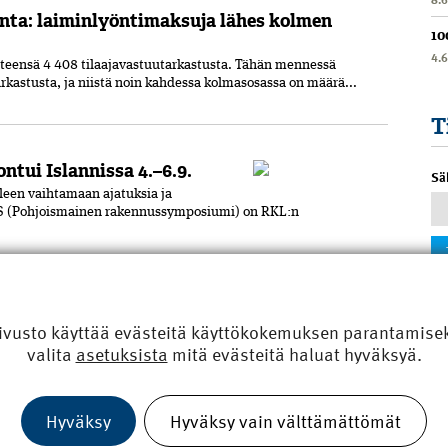
nta: laiminlyöntimaksuja lähes kolmen
10
4.
teensä 4 408 tilaajavastuutarkastusta. Tähän mennessä
rkastusta, ja niistä noin kahdessa kolmasosassa on määrä...
T
ntui Islannissa 4.–6.9.
Sä
leen vaihtamaan ajatuksia ja
S (Pohjoismainen rakennussymposiumi) on RKL:n
ivusto käyttää evästeitä käyttökokemuksen parantamiseks
na mestarina Seinäjoen Y-talon
valita
asetuksista
mitä evästeitä haluat hyväksyä.
n ja -insinöörien AMK RKL:n Vaasan piirin yhdistysten Vuoden
Hyväksy
Hyväksy vain välttämättömät