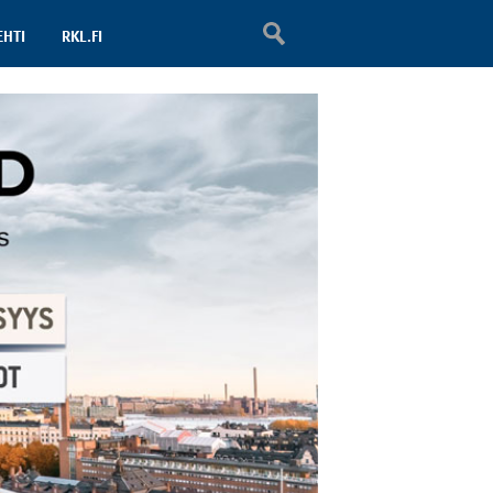
EHTI
RKL.FI