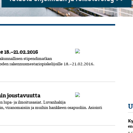
 18.–21.02.2016
takunnallisen stipendimatkan
uoden rakennusmestariopiskelijoille 18.–21.02.2016.
nin joustavuutta
 lupa- ja ilmoitusasiat. Luvanhakija
U
hin, viranomaisiin ja muihin hankkeen osapuoliin. Asiointi
Ky
en
8.