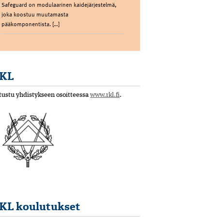
Safeguard on modulaarinen kaidejärjestelmä,
joka koostuu muutamasta
pääkomponentista. […]
KL
tustu yhdistykseen osoitteessa
www.rkl.fi
.
KL koulutukset