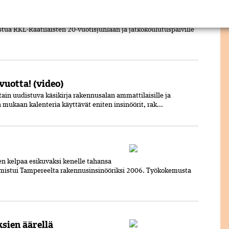
sa
ohteina Latvian Riiassa 24–
istua RKL-Raatilaisten 20-vuotisjuhlaan ja jatkokoulutuspäiville
vuotta! (video)
ain uudistuva käsikirja rakennusalan ammattilaisille ja
mukaan kalenteria käyttävät eniten insinöörit, rak...
 kelpaa esikuvaksi kenelle tahansa
lmistui Tampereelta rakennusinsinööriksi 2006. Työkokemusta
sien äärellä