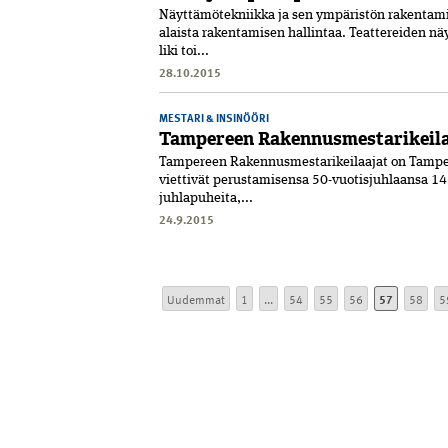
Näyttämötekniikka ja sen ympäristön rakentamine
alaista rakentamisen hallintaa. Teattereiden n
liki toi...
28.10.2015
MESTARI & INSINÖÖRI
Tampereen Rakennusmestarikeila
Tampereen Rakennusmestarikeilaajat on Tampere
viettivät perustamisensa 50-vuotisjuhlaansa 
juhlapuheita,...
24.9.2015
Uudemmat
1
...
54
55
56
57
58
5