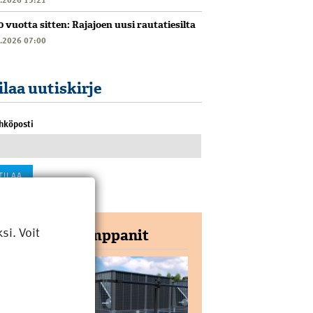
0 vuotta sitten: Rajajoen uusi rautatiesilta
6.2026 07:00
ilaa uutiskirje
hköposti
i. Voit
Yhteistyökumppanit