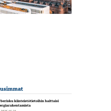
usimmat
berisku kiinteistötietoihin haittaisi
ergiarakentamista
6.2026 15:21