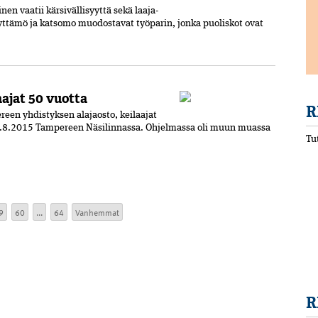
n vaatii kärsivällisyyttä sekä laaja-
äyttämö ja katsomo muodostavat työparin, jonka puoliskot ovat
ajat 50 vuotta
R
en yhdistyksen alajaosto, keilaajat
14.8.2015 Tampereen Näsilinnassa. Ohjelmassa oli muun muassa
Tu
9
60
...
64
Vanhemmat
R