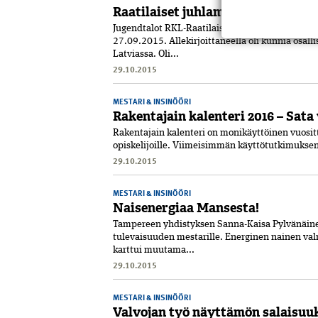
Raatilaiset juhlamatkalla Latvias
Jugendtalot RKL-Raatilaisten kuntotarkastus- k
27.09.2015. Allekirjoittaneella oli kunnia osall
Latviassa. Oli...
29.10.2015
MESTARI & INSINÖÖRI
Rakentajain kalenteri 2016 – Sata 
Rakentajain kalenteri on monikäyttöinen vuositt
opiskelijoille. Viimeisimmän käyttötutkimuksen 
29.10.2015
MESTARI & INSINÖÖRI
Naisenergiaa Mansesta!
Tampereen yhdistyksen Sanna-Kaisa Pylvänäinen
tulevaisuuden mestarille. Energinen nainen va
karttui muutama...
29.10.2015
MESTARI & INSINÖÖRI
Valvojan työ näyttämön salaisuuk