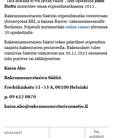
”Tätä matkaa ei voi jättää väliin”, rkm-opiskelija
Juho
Huttu
muistelee omaa stipendimatkaansa 2013.
Rakennusmestarien Säätiön stipendimatka toteutetaan
yhteistyössä RKL:n kanssa Bautec -rakennusmessuille
Berliiniin. Stipendi myönnetään
online casino
yhteensä
20 opiskelijalle.
Rakennusmestarien Säätiö tekee päätökset stipendien
saajista hakemusten perusteella. Hakemukset tulee
toimittaa Säätiön toimistoon ma 30.11.2015 mennessä
joko postitse tai sähköpostitse.
Kaisa Aho
Rakennusmestarien Säätiö
Fredrikinkatu 51–53 A, 00100 Helsinki
p. 09 612 0870
kaisa.aho@rakennusmestariensaatio.fi
ASIASANAT
Jaa
artikkeli