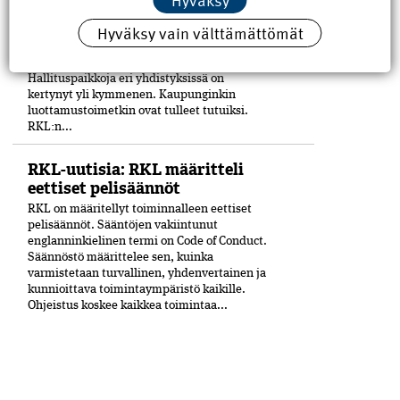
Rakennusinsinööri Antti Mäkelä, 60, on ollut
Hyväksy vain välttämättömät
yhdistysaktiivi siitä saakka, kun hänestä tuli
21-vuo­tiaana Petäjäskosken nuoriso­seuran
johtokunnan puheenjohtaja.
Hallituspaikkoja eri yhdistyksissä on
kertynyt yli kymmenen. Kaupunginkin
luottamustoimetkin ovat tulleet tutuiksi.
RKL:n...
RKL-uutisia: RKL määritteli
eettiset pelisäännöt
RKL on määritellyt toiminnalleen eettiset
peli­säännöt. Sääntöjen vakiintunut
englanninkielinen termi on Code of Conduct.
Säännöstö määrittelee sen, kuinka
varmistetaan turvallinen, yhdenvertainen ja
kun­nioittava toimintaympäristö kaikille.
Ohjeistus koskee kaikkea toimintaa...