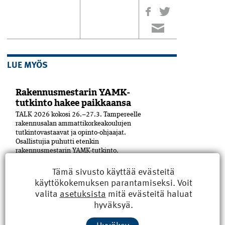
LUE MYÖS
Rakennusmestarin YAMK-
tutkinto hakee paikkaansa
TALK 2026 kokosi 26.–27.3. Tampereelle
rakennusalan ammattikorkeakoulujen
tutkintovastaavat ja opinto-ohjaajat.
Osallistujia puhutti etenkin
rakennusmestarin YAMK-tutkinto.
Koulutuspuolella rakennusmestarin
Tämä sivusto käyttää evästeitä
ylemmän ammattikorkeakoulututkinnon
rooli on puhuttanut viime ­aikoina. ­
käyttökokemuksen parantamiseksi. Voit
Aiheesta...
valita
asetuksista
mitä evästeitä haluat
hyväksyä.
Hallituksen jäsen esittelyssä:
Antti Mäkelä uskaltaa kysyä
Hyväksy