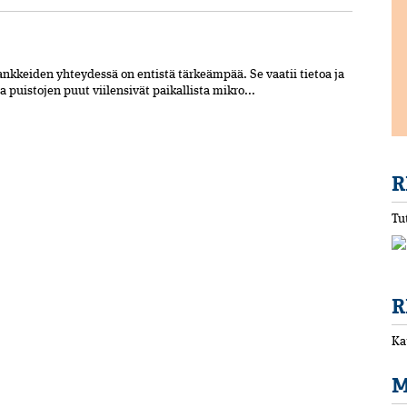
kkeiden yhteydessä on entistä tärkeämpää. Se vaatii tietoa ja
 puistojen puut viilensivät paikallista mikro...
R
Tu
R
Ka
M