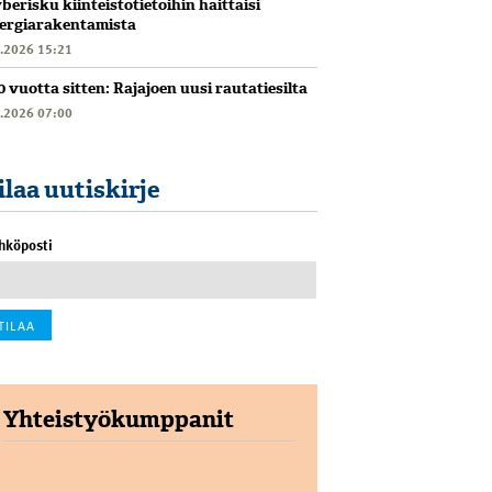
berisku kiinteistötietoihin haittaisi
ergiarakentamista
6.2026 15:21
0 vuotta sitten: Rajajoen uusi rautatiesilta
6.2026 07:00
ilaa uutiskirje
hköposti
Yhteistyökumppanit