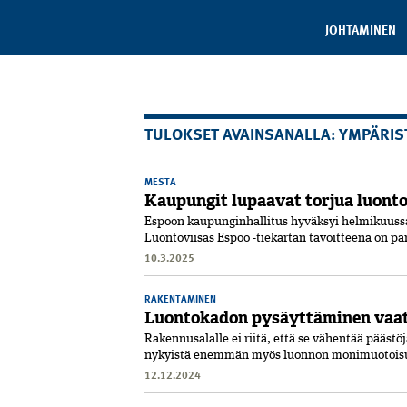
JOHTAMINEN
TULOKSET AVAINSANALLA: YMPÄRIS
MESTA
Kaupungit lupaavat torjua luont
Espoon kaupunginhallitus hyväksyi helmikuussa
Luontoviisas Espoo -tiekartan tavoitteena on pa
10.3.2025
RAKENTAMINEN
Luontokadon pysäyttäminen vaati
Rakennusalalle ei riitä, että se vähentää päästö
nykyistä enemmän myös luonnon monimuotoisuu
12.12.2024