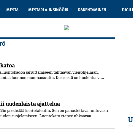
MESTA
MESTARI & INSINÖÖRI
RAKENTAMINEN
DIGIL
TÖ
okatoa
 luontokadon jarruttamiseen tähtäävän yleisohjelman.
rantaa luonnon moninaisuutta. Keskeistä on huolehtia vi...
i uudenlaista ajattelua
jään ja edistää kiertotaloutta. Sen on panostettava tuntuvasti
den suojelemiseen. Luontokato etenee uhkaavaa...
U