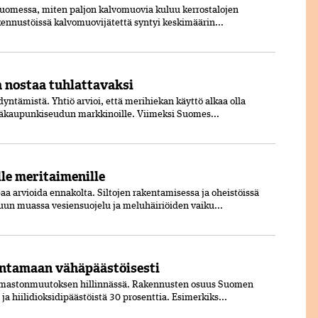
a Suomessa, miten paljon kalvomuovia kuluu kerrostalojen
ennustöissä kalvomuovijätettä syntyi keskimäärin...
a nostaa tuhlattavaksi
yntämistä. Yhtiö arvioi, että meri­hiekan käyttö alkaa olla
äkaupunki­seudun markkinoille. Viimeksi Suomes...
lle meritaimenille
a arvioida ennakolta. Siltojen rakentamisessa ja oheistöissä
un muassa vesiensuojelu ja meluhäiriöiden vaiku...
entamaan vähäpäästöisesti
 ilmastonmuutoksen hillinnässä. Rakennusten osuus Suomen
a hiilidioksidipäästöistä 30 prosenttia. Esimerkiks...