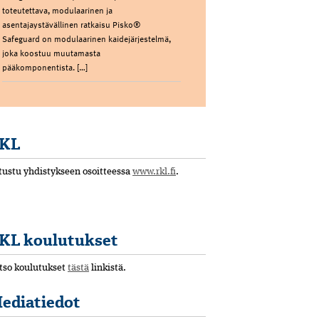
toteutettava, modulaarinen ja
asentajaystävällinen ratkaisu Pisko®
Safeguard on modulaarinen kaidejärjestelmä,
joka koostuu muutamasta
pääkomponentista. […]
KL
tustu yhdistykseen osoitteessa
www.rkl.fi
.
KL koulutukset
tso koulutukset
tästä
linkistä.
ediatiedot