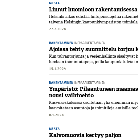
MESTA
Linnut huomioon rakentamisessa
Helsinki aikoo edistää lintujensuojelua rakenne
talvena Helsingin kaupunkiympäristön toimiala
27.2.2024
RAKENTAMINEN
INFRARAKENTAMINEN
Ajoissa tehty suunnittelu torjuu
Kun tulvantorjunta ja vesienhallinta sisältyvät
luodaan toimintatapoja, joilla kaupunkitulvia 
15.1.2024
RAKENTAMINEN
INFRARAKENTAMINEN
Ympäristö: Pilaantuneen maamass
nousi vaihtoehto
Kasvukeskuksissa osoitetaan yhä enemmän myös 
kaavoitetaan asuntoja ja toimitiloja entisille teo
8.1.2024
MESTA
Kalvomuovia kertyy paljon