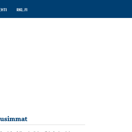
EHTI
RKL.FI
usimmat