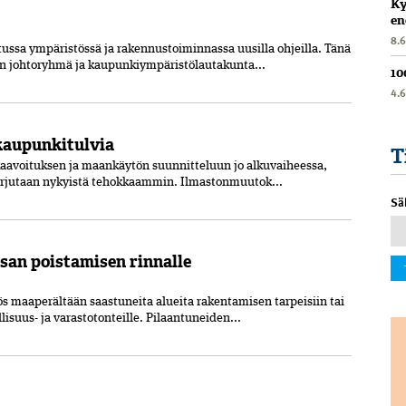
Ky
en
8.
tussa ympäristössä ja rakennustoiminnassa uusilla ohjeilla. Tänä
n johtoryhmä ja kaupunkiympäristölautakunta...
10
4.
 kaupunkitulvia
T
 kaavoituksen ja maankäytön suunnitteluun jo alkuvaiheessa,
torjutaan nykyistä tehokkaammin. Ilmastonmuutok...
Sä
an poistamisen rinnalle
maaperältään saastuneita alueita rakentamisen tarpeisiin tai
llisuus- ja varastotonteille. Pilaantuneiden...