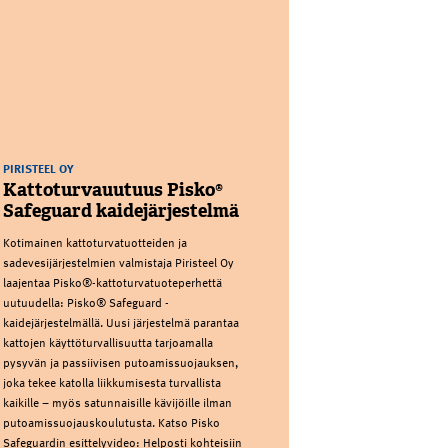
PIRISTEEL OY
Kattoturvauutuus Pisko®
Safeguard kaidejärjestelmä
Kotimainen kattoturvatuotteiden ja
sadevesijärjestelmien valmistaja Piristeel Oy
laajentaa Pisko®-kattoturvatuoteperhettä
uutuudella: Pisko® Safeguard -
kaidejärjestelmällä. Uusi järjestelmä parantaa
kattojen käyttöturvallisuutta tarjoamalla
pysyvän ja passiivisen putoamissuojauksen,
joka tekee katolla liikkumisesta turvallista
kaikille – myös satunnaisille kävijöille ilman
putoamissuojauskoulutusta. Katso Pisko
Safeguardin esittelyvideo: Helposti kohteisiin