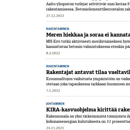
Aalto-yliopiston tutkijat selvittivät ensi kerta
rakentamisessa. Betonielementtikerrostalon rak
27.12.2022
RAKENTAMINEN
Meren hiekkaa ja soraa ei kannat
MH-Kivi tutkii aktiivisesti merikiviaineksen hyöd
kannattavaa betonin valmistuksessa etenkin pä
8.3.2022
RAKENTAMINEN
Rakentajat antavat tilaa vaeltavi
Kruunusiltojen vaikutusta ympäristöön on vaikea
otetaan joka tapauksessa tarkkaan huomioon mu
7.1.2022
JOHTAMINEN
KIRA-kasvuohjelma kirittää rak
Rakennusala on yksi tärkeimmistä toimijoista
kokonaisenergian kulutuksesta on 32 prosenttia j
24.11.2021