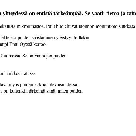
teydessä on entistä tärkeämpää. Se vaatii tietoa ja tait
ikallista mikroilmastoa. Puut huolehtivat luonnon monimuotoisuudesta ja
teis­sa puiden säästäminen yleistyy. Joillakin
orpi
Entti Oy:stä kertoo.
ä Suomessa. Se on vanhojen puiden
een hankkeen alussa.
tava myös puiden kokoa tulevaisuudessa.
a on kuitenkin tärkeintä siinä, miten puiden