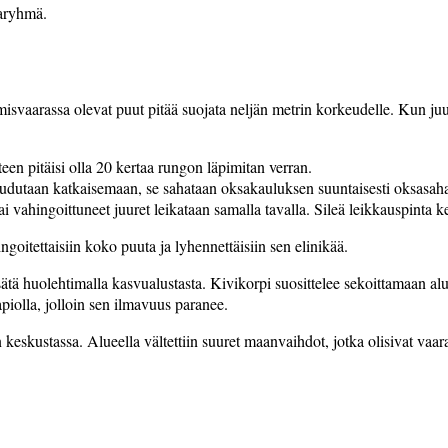
varyhmä.
vaarassa olevat puut pitää suojata neljän metrin korkeudelle. Kun juuria
een pitäisi olla 20 kertaa rungon läpimitan verran.
 joudutaan katkaisemaan, se sahataan oksakauluksen suuntaisesti oksasah
ai vahingoittuneet juuret leikataan samalla tavalla. Sileä leikkauspinta
goitettaisiin koko puuta ja lyhennettäisiin sen elinikää.
 huolehtimalla kasvualustasta. Kivi­korpi suosittelee sekoittamaan alusta
apiolla, jolloin sen ilmavuus paranee.
skustassa. Alueella vältettiin suuret maanvaihdot, jotka olisivat vaarant