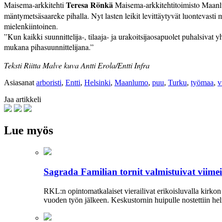
Teresa Rönkä
Maisema-arkkitehti
Maisema-arkkitehtitoimisto Maanlu
mäntymetsäsaareke pihalla. Nyt lasten leikit levittäytyvät luontevasti m
mielenkiintoinen.
”Kun kaikki suunnittelija-, tilaaja- ja urakoitsijaosapuolet puhalsivat 
mukana pihasuunnittelijana.”
Teksti Riitta Malve kuva Antti Erola/Entti Infra
Asiasanat
arboristi
,
Entti
,
Helsinki
,
Maanlumo
,
puu
,
Turku
,
työmaa
,
v
Jaa artikkeli
Lue myös
Sagrada Familian tornit valmistuivat viime
RKL:n opintomatkalaiset vierailivat erikoisluvalla kirko
vuoden työn jälkeen. Keskustornin huipulle nostettiin hel