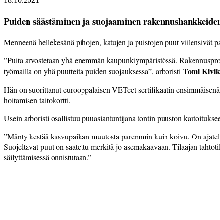
18.10.2021
Puiden säästäminen ja suojaaminen rakennushankkeiden yh
Menneenä hellekesänä pihojen, katujen ja puistojen puut viilensivät pa
”Puita arvostetaan yhä enemmän kaupunkiympäristössä. Rakennusprojek
Tomi Kivik
työmailla on yhä puutteita puiden suo­jauk­sessa”, arboristi
Hän on suorittanut eurooppalaisen VETcet-sertifikaatin ensimmäisen
hoitamisen taitokortti.
Usein arboristi osallistuu puuasiantuntijana tontin puuston kartoituks
”Mänty kestää kasvupaikan muutosta paremmin kuin koivu. On ajatel
Suojeltavat puut on saatettu merkitä jo asemakaavaan. Tilaajan tahtotil
säilyttämisessä onnistutaan.”