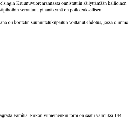
lsingin Kruunu­vuorenrannassa onnistuttiin säilyttämään kallioinen
n sisäpihoihin verrattuna pihanäkymä on poikkeuksellisen
tana oli korttelin suunnittelukilpailun voittanut ehdotus, jossa olimme
grada Família -kirkon viimeinenkin torni on saatu valmiiksi­ 144