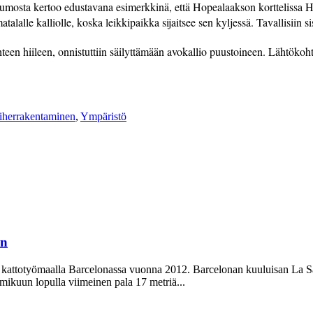
mosta kertoo edustavana esimerkkinä, että Hopealaakson korttelissa He
atalalle kalliolle, koska leikkipaikka sijaitsee sen kyljessä. Tavallisii
yhteen hiileen, onnistuttiin säilyttämään avokallio puustoineen. Lähtökoh
iherrakentaminen
,
Ympäristö
in
n kattotyömaalla Barcelonassa vuonna 2012. Barcelonan kuuluisan La Sa
mikuun lopulla viimeinen pala 17 metriä...