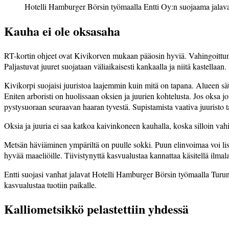
Hotelli Hamburger Börsin työmaalla Entti Oy:n suojaama jala
Kauha ei ole oksasaha
RT-kortin ohjeet ovat Kivikorven mukaan pääosin hyviä. Vahingoittumis
Paljastuvat juuret suojataan väliaikaisesti kankaalla ja niitä kastellaan.
Kivikorpi suojaisi juuristoa laajemmin kuin mitä on tapana. Alueen sät
Eniten arboristi on huolissaan oksien­ ja juurien kohtelusta. Jos oksa
pystysuoraan seuraavan haaran tyvestä. Supistamista vaativa juuristo t
Oksia ja juuria ei saa katkoa kaivinkoneen kauhalla, koska silloin vahin
Metsän häviäminen ympäriltä on puulle sokki. Puun elinvoimaa voi lisätä
hyvää maaeliöille. Tiivistynyttä kasvualustaa kannattaa käsitellä­ ilmal
Entti suojasi vanhat jalavat Hotelli Hamburger Börsin työmaalla Turun ke
kasvualustaa tuotiin paikalle.
Kalliometsikkö pelastettiin yhdessä