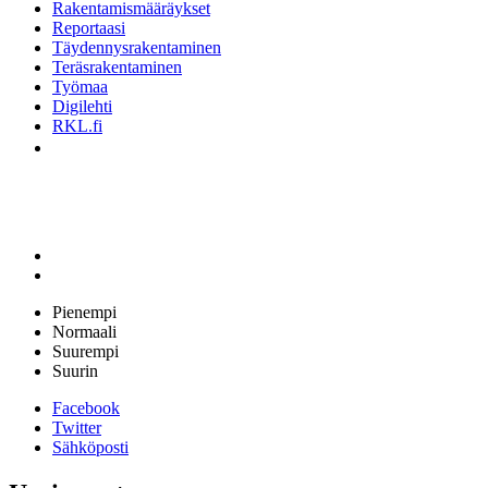
Rakentamismääräykset
Reportaasi
Täydennysrakentaminen
Teräsrakentaminen
Työmaa
Digilehti
RKL.fi
Pienempi
Normaali
Suurempi
Suurin
Facebook
Twitter
Sähköposti