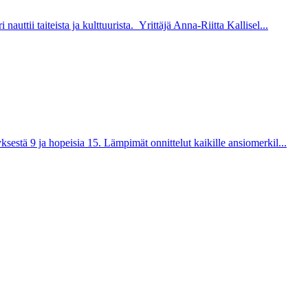
ttii taiteista ja kulttuurista. Yrittäjä Anna-Riitta Kallisel...
sestä 9 ja hopeisia 15. Lämpimät onnittelut kaikille ansiomerkil...