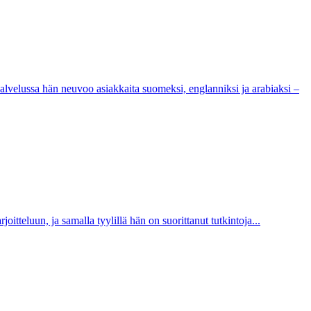
velussa hän neuvoo asiakkaita suomeksi, englanniksi ja arabiaksi –
itteluun, ja samalla tyylillä hän on suorittanut tutkintoja...