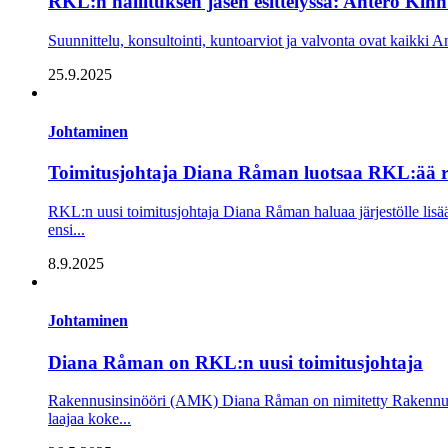
RKL:n hallituksen jäsen esittelyssä: Antero Kinnu
Suunnittelu, konsultointi, kuntoarviot ja valvonta ovat kaikki An
25.9.2025
Johtaminen
Toimitusjohtaja Diana Råman luotsaa RKL:ää
RKL:n uusi toimitusjohtaja Diana Råman haluaa järjestölle lis
ensi...
8.9.2025
Johtaminen
Diana Råman on RKL:n uusi toimitusjohtaja
Rakennusinsinööri (AMK) Diana Råman on nimitetty Rakennusmes
laajaa koke...