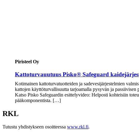
Piristeel Oy
Kattoturvauutuus Pisko® Safeguard kaidejärjes
Kotimainen kattoturvatuotteiden ja sadevesijärjestelmien valmis
kattojen käyttöturvallisuutta tarjoamalla pysyvän ja passiivisen
Katso Pisko Safeguardin esittelyvideo: Helposti kohteisiin tot
pääkomponentista. […]
RKL
Tutustu yhdistykseen osoitteessa
www.rkl.fi
.