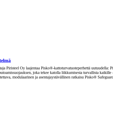
telmä
taja Piristeel Oy laajentaa Pisko®-kattoturvatuoteperhettä uutuudella: P
 putoamissuojauksen, joka tekee katolla liikkumisesta turvallista kaikill
eutettava, modulaarinen ja asentajaystävällinen ratkaisu Pisko® Safegu