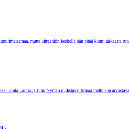
tuurimaisemaa, mutta kiireenkin keskellä hän pitää kiinni tärkeästä rutii
a. Janita Lainio ja Juho Nyman uudistavat firmaa maltilla ja arvostavat
lla