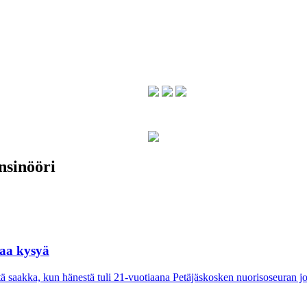
sinööri
taa kysyä
tä saakka, kun hänestä tuli 21-vuo­tiaana Petäjäskosken nuoriso­seuran j