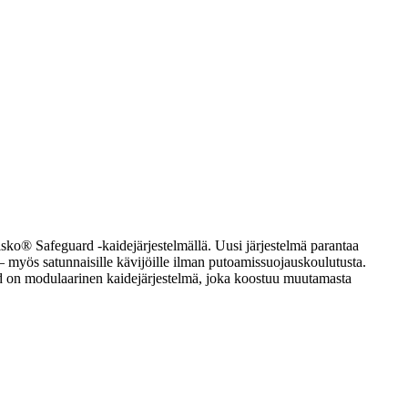
isko® Safeguard -kaidejärjestelmällä. Uusi järjestelmä parantaa
e – myös satunnaisille kävijöille ilman putoamissuojauskoulutusta.
ard on modulaarinen kaidejärjestelmä, joka koostuu muutamasta