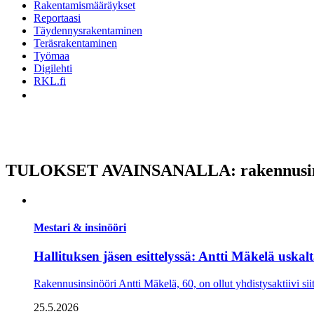
Rakentamismääräykset
Reportaasi
Täydennysrakentaminen
Teräsrakentaminen
Työmaa
Digilehti
RKL.fi
TULOKSET AVAINSANALLA: rakennusin
Mestari & insinööri
Hallituksen jäsen esittelyssä: Antti Mäkelä uskal
Rakennusinsinööri Antti Mäkelä, 60, on ollut yhdistysaktiivi sii
25.5.2026