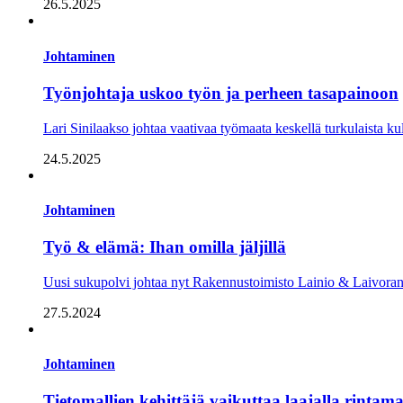
26.5.2025
Johtaminen
Työnjohtaja uskoo työn ja perheen tasapainoon
Lari Sinilaakso johtaa vaativaa työmaata keskellä turkulaista kult
24.5.2025
Johtaminen
Työ & elämä: Ihan omilla jäljillä
Uusi sukupolvi johtaa nyt Rakennustoimisto Lainio & Laivoranta
27.5.2024
Johtaminen
Tietomallien kehittäjä vaikuttaa laajalla rintama