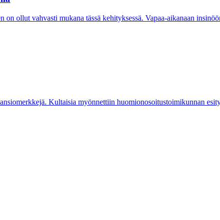
on ollut vahvasti mukana tässä kehityksessä. Vapaa-aikanaan insinööri nau
ia ansiomerkkejä. Kultaisia myönnettiin huomionosoitustoimikunnan esityk