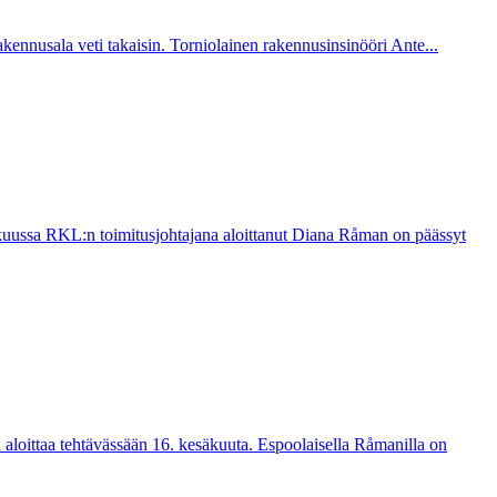
kennusala veti takaisin. Torniolainen rakennus­insi­nööri Ante...
äkuussa RKL:n toimitusjohtajana aloittanut Diana Råman on päässyt
oittaa tehtävässään 16. kesäkuuta. Espoolaisella Råmanilla on