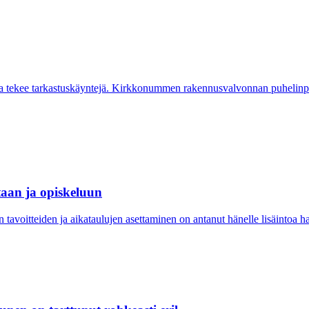
ja tekee tarkastuskäyntejä. Kirkkonummen rakennusvalvonnan puhelinpal
taan ja opiskeluun
avoitteiden ja aikataulujen asettaminen on antanut hänelle lisäintoa harjo