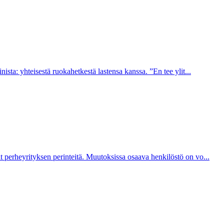
nista: yhteisestä ruokahetkestä lastensa kanssa. ”En tee ylit...
 perheyrityksen perinteitä. Muutoksissa osaava henkilöstö on vo...