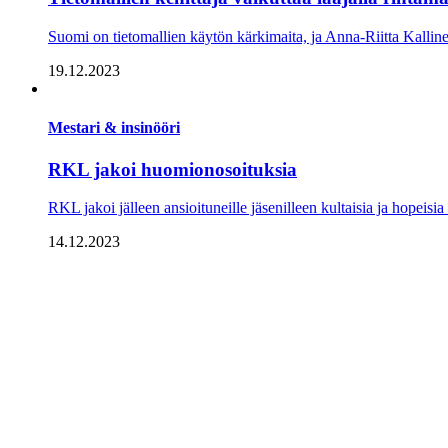
Suomi on tietomallien käytön kärkimaita, ja Anna-Riitta Kallinen 
19.12.2023
Mestari & insinööri
RKL jakoi huomionosoituksia
RKL jakoi jälleen ansioituneille jäsenilleen kultaisia ja hopeis
14.12.2023