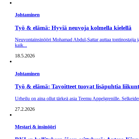
Johtaminen
Työ & elämä: Hyviä neuvoja kolmella kielellä
Neuvontainsinööri Mohamad Abdul-Sattar auttaa tontinostajia 
kaik...
18.5.2026
Johtaminen
Työ & elämä: Tavoitteet tuovat lisäpuhtia liikun
Urheilu on aina ollut tärkeä asia Teemu Appelgrenille. Selkeiden t
27.2.2026
Mestari & insinööri