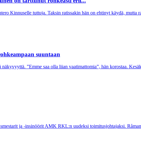
nen on tarttunut rohkeasti eril...
tero Kinnuselle tuttuja. Taksin ratissakin hän on ehtinyt käydä, mutta ra
 rohkeampaan suuntaan
ää näkyvyyttä. ”Emme saa olla liian vaatimattomia”, hän korostaa. Kes
tarit ja -insinöörit AMK RKL:n uudeksi toimitusjohtajaksi. Råman al