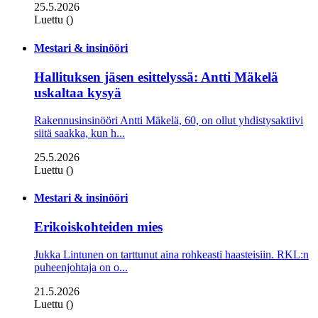
25.5.2026
Luettu ()
Mestari & insinööri
Hallituksen jäsen esittelyssä: Antti Mäkelä
uskaltaa kysyä
Rakennusinsinööri Antti Mäkelä, 60, on ollut yhdistysaktiivi
siitä saakka, kun h...
25.5.2026
Luettu ()
Mestari & insinööri
Erikoiskohteiden mies
Jukka Lintunen on tarttunut aina rohkeasti haasteisiin. RKL:n
puheenjohtaja on o...
21.5.2026
Luettu ()