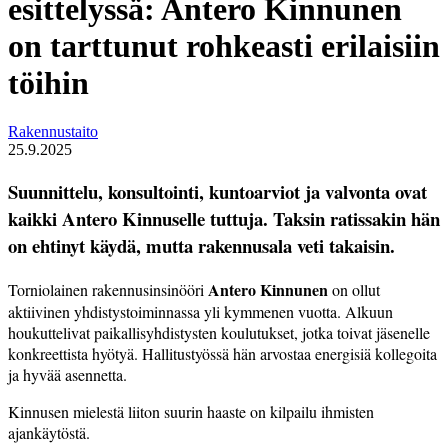
esittelyssä: Antero Kinnunen
on tarttunut rohkeasti erilaisiin
töihin
Rakennustaito
25.9.2025
Suunnittelu, konsultointi, kuntoarviot ja valvonta ovat
kaikki Antero Kinnuselle tuttuja. Taksin ratissakin hän
on ehtinyt käydä, mutta rakennusala veti takaisin.
Antero Kinnunen
Torniolainen rakennus­insi­nööri
on ollut
aktiivinen yhdistystoiminnassa yli kymmenen vuotta. Alkuun
houkuttelivat paikallisyhdistysten koulutukset, jotka toivat jäsenelle
konkreettista hyötyä. Hallitustyössä hän arvostaa energisiä kollegoita
ja hyvää asennetta.
Kinnusen mielestä liiton suurin haaste on kilpailu ihmisten
ajankäytöstä.