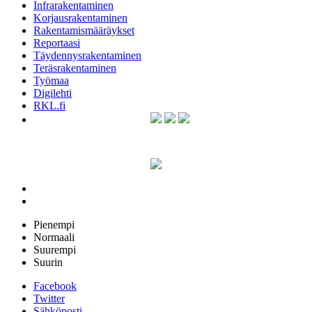
Infrarakentaminen
Korjausrakentaminen
Rakentamismääräykset
Reportaasi
Täydennysrakentaminen
Teräsrakentaminen
Työmaa
Digilehti
RKL.fi
Pienempi
Normaali
Suurempi
Suurin
Facebook
Twitter
Sähköposti