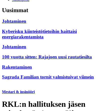
Uusimmat
Johtaminen
Kyberisku kiinteistötietoihin haittaisi
energiarakentamista
Johtaminen
100 vuotta sitten: Rajajoen uusi rautatiesilta
Rakentaminen
Antero Kinnunen on aina mennyt töihin mielellään. Laaja
Sagrada Familian tornit valmistuivat viimein
asiakaspiiri on turvannut toimiston monipuoliset työt.
Mestari & insinööri
RKL:n hallituksen jäsen