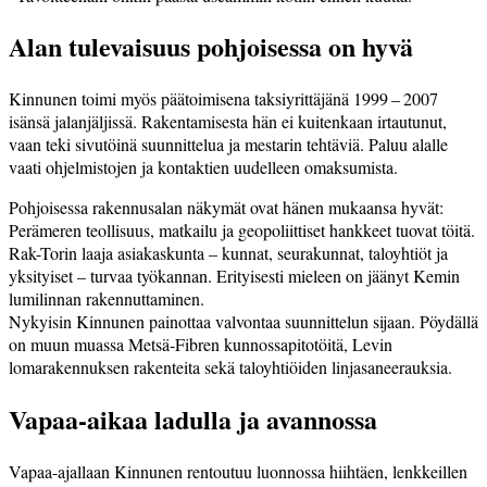
Alan tulevaisuus pohjoisessa on hyvä
Kinnunen toimi myös päätoimisena taksiyrittäjänä 1999 – 2007
isänsä jalanjäljissä. Rakentamisesta hän ei kuitenkaan irtautunut,
vaan teki sivutöinä suunnittelua ja mestarin tehtäviä. Paluu alalle
vaati ohjelmistojen ja kontaktien uudelleen omaksumista.
Pohjoisessa rakennusalan näkymät ovat hänen mukaansa hyvät:
Perämeren teollisuus, matkailu ja geopoliittiset hankkeet tuovat töitä.
Rak-Torin laaja asiakaskunta – kunnat, seurakunnat, taloyhtiöt ja
yksityiset – turvaa työkannan. Erityisesti mieleen on jäänyt Kemin
lumilinnan rakennuttaminen.
Nykyisin Kinnunen painottaa valvontaa suunnittelun sijaan. Pöydäl­lä
on muun muassa Metsä-Fibren kunnossapitotöitä, Levin
lomarakennuksen rakenteita sekä talo­yhtiöiden linjasaneerauksia.
Vapaa-aikaa ladulla ja avannossa
Vapaa-ajallaan Kinnunen rentoutuu luonnossa hiihtäen, lenkkeillen