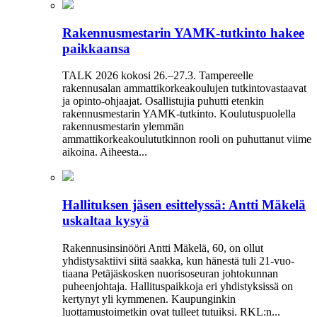
Rakennusmestarin YAMK-tutkinto hakee
paikkaansa
TALK 2026 kokosi 26.–27.3. Tampereelle
rakennusalan ammattikorkeakoulujen tutkintovastaavat
ja opinto-ohjaajat. Osallistujia puhutti etenkin
rakennusmestarin YAMK-tutkinto. Koulutuspuolella
rakennusmestarin ylemmän
ammattikorkeakoulututkinnon rooli on puhuttanut viime
­aikoina. ­Aiheesta...
Hallituksen jäsen esittelyssä: Antti Mäkelä
uskaltaa kysyä
Rakennusinsinööri Antti Mäkelä, 60, on ollut
yhdistysaktiivi siitä saakka, kun hänestä tuli 21-vuo­
tiaana Petäjäskosken nuoriso­seuran johtokunnan
puheenjohtaja. Hallituspaikkoja eri yhdistyksissä on
kertynyt yli kymmenen. Kaupunginkin
luottamustoimetkin ovat tulleet tutuiksi. RKL:n...