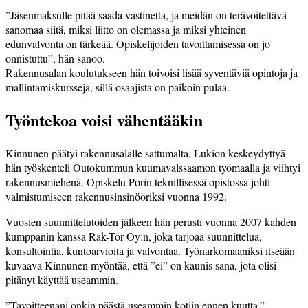
”Jäsenmaksulle pitää saada vastinetta, ja meidän on terävöitettävä
sanomaa siitä, miksi liitto on olemassa ja miksi yhteinen
edunvalvonta on tärkeää. Opiskelijoiden tavoittamisessa on jo
onnistuttu”, hän sanoo.
Rakennusalan koulutukseen hän toivoisi lisää syventäviä opintoja ja
mallintamiskursseja, sillä osaajista on paikoin pulaa.
Työntekoa voisi vähentääkin
Kinnunen päätyi rakennusalalle sattumalta. Lukion keskeydyttyä
hän työskenteli Outokummun kuumavalssaamon työmaalla ja viihtyi
rakennusmiehenä. Opiskelu Porin teknillisessä opistossa johti
valmistumiseen rakennusinsinööriksi vuonna 1992.
Vuosien suunnittelutöiden jälkeen hän perusti vuonna 2007 kahden
kumppanin kanssa Rak-Tor Oy:n, joka tarjoaa suunnittelua,
konsultointia, kuntoarvioita ja valvontaa. Työnarkomaaniksi itseään
kuvaava Kinnunen myöntää, että ”ei” on kaunis sana, jota olisi
pitänyt käyttää useammin.
”Tavoitteenani onkin päästä useammin kotiin ennen kuutta.”