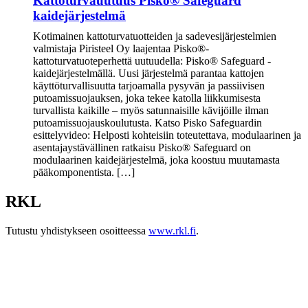
Kattoturvauutuus Pisko® Safeguard
kaidejärjestelmä
Kotimainen kattoturvatuotteiden ja sadevesijärjestelmien
valmistaja Piristeel Oy laajentaa Pisko®-
kattoturvatuoteperhettä uutuudella: Pisko® Safeguard -
kaidejärjestelmällä. Uusi järjestelmä parantaa kattojen
käyttöturvallisuutta tarjoamalla pysyvän ja passiivisen
putoamissuojauksen, joka tekee katolla liikkumisesta
turvallista kaikille – myös satunnaisille kävijöille ilman
putoamissuojauskoulutusta. Katso Pisko Safeguardin
esittelyvideo: Helposti kohteisiin toteutettava, modulaarinen ja
asentajaystävällinen ratkaisu Pisko® Safeguard on
modulaarinen kaidejärjestelmä, joka koostuu muutamasta
pääkomponentista. […]
RKL
Tutustu yhdistykseen osoitteessa
www.rkl.fi
.