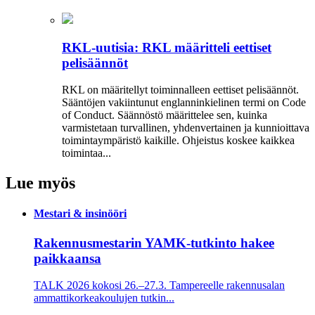
RKL-uutisia: RKL määritteli eettiset
pelisäännöt
RKL on määritellyt toiminnalleen eettiset peli­säännöt.
Sääntöjen vakiintunut englanninkielinen termi on Code
of Conduct. Säännöstö määrittelee sen, kuinka
varmistetaan turvallinen, yhdenvertainen ja kun­nioittava
toimintaympäristö kaikille. Ohjeistus koskee kaikkea
toimintaa...
Lue myös
Mestari & insinööri
Rakennusmestarin YAMK-tutkinto hakee
paikkaansa
TALK 2026 kokosi 26.–27.3. Tampereelle rakennusalan
ammattikorkeakoulujen tutkin...