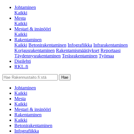
Johtaminen
Kaikki
Mesta
Kaikki
Mestari & insinööri
Kaikki
Rakentaminen
Kaikki
Betonirakentaminen
Infografiikka
Infrarakentaminen
Korjausrakentaminen
Rakentamismääräykset
Reportaasi
Täydennysrakentaminen
Teräsrakentaminen
Työmaa
Digilehti
RKL.fi
Johtaminen
Kaikki
Mesta
Kaikki
Mestari & insinööri
Rakentaminen
Kaikki
Betonirakentaminen
Infografiikka