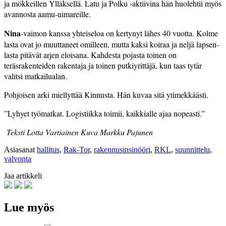
ja mökkeillen Ylläksellä. Latu­ ja Polku -aktiivina hän huolehtii myös
avannosta aamu-uimareille.
Nina
-vaimon kanssa yhteiseloa on kertynyt lähes 40 vuotta. Kolme
lasta ovat jo muuttaneet omilleen, mutta kaksi koiraa ja neljä lapsen­
lasta pitävät arjen eloisana. Kahdesta pojasta toinen on
teräsrakenteiden rakentaja ja toinen putkiyrittäjä, kun taas tytär
valitsi matkailu­alan.
Pohjoisen arki miellyttää Kinnusta. Hän kuvaa sitä ytimek­käästi.
”Lyhyet työmatkat. Logistiikka toimii, kaikkialle ajaa nopeasti.”
Teksti Lotta Vartiainen Kuva Markku Pajunen
Asiasanat
hallitus
,
Rak-Tor
,
rakennusinsinööri
,
RKL
,
suunnittelu
,
valvonta
Jaa artikkeli
Lue myös