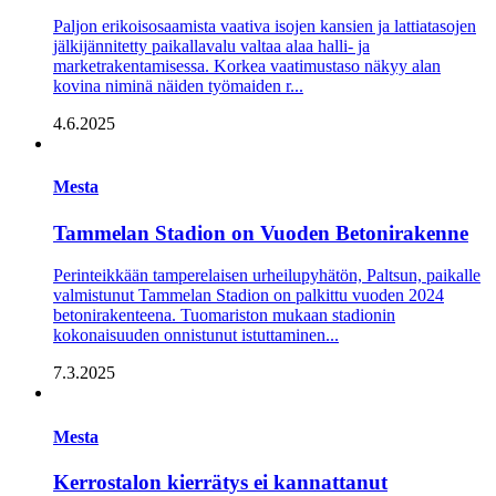
Paljon erikoisosaamista vaativa isojen kansien ja lattiatasojen
jälkijännitetty paikallavalu valtaa alaa halli- ja
marketrakentamisessa. Korkea vaatimustaso näkyy alan
kovina niminä näiden työmaiden r...
4.6.2025
Mesta
Tammelan Stadion on Vuoden Betonirakenne
Perinteikkään tamperelaisen urheilupyhätön, Paltsun, paikalle
valmistunut Tammelan Stadion on palkittu vuoden 2024
betonirakenteena. Tuomariston mukaan stadionin
kokonaisuuden onnistunut istuttaminen...
7.3.2025
Mesta
Kerrostalon kierrätys ei kannattanut