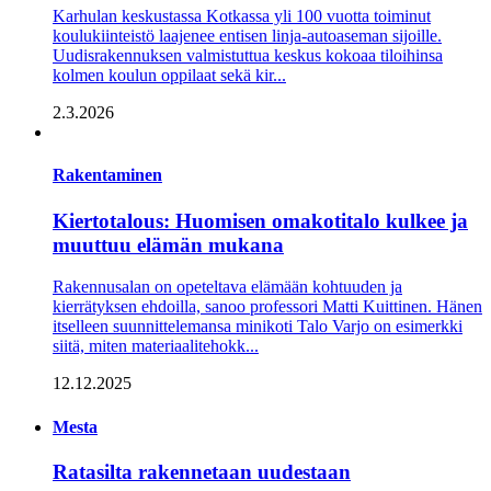
Karhulan keskustassa Kotkassa yli 100 vuotta toiminut
koulukiinteistö laajenee entisen linja-autoaseman sijoille.
Uudisrakennuksen valmistuttua keskus kokoaa tiloihinsa
kolmen koulun oppilaat sekä kir...
2.3.2026
Rakentaminen
Kiertotalous: Huomisen omakotitalo kulkee ja
muuttuu elämän mukana
Rakennusalan on opeteltava elämään kohtuuden ja
kierrätyksen ehdoilla, sanoo professori Matti Kuittinen. Hänen
itselleen suunnittelemansa minikoti Talo Varjo on esimerkki
siitä, miten materiaalitehokk...
12.12.2025
Mesta
Ratasilta rakennetaan uudestaan