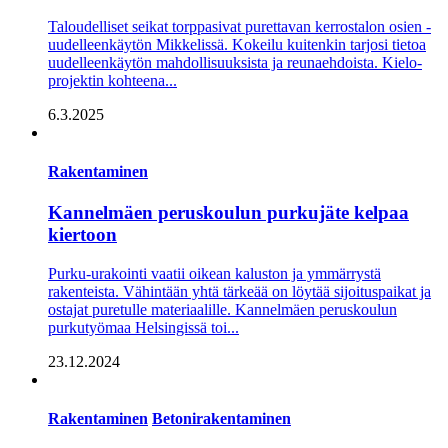
Taloudelliset seikat torppasivat purettavan kerrostalon osien ­
uudelleenkäytön Mikkelissä. Kokeilu kuitenkin tarjosi tietoa
uudelleenkäytön mahdollisuuksista ja reunaehdoista. Kielo-
projektin kohteena...
6.3.2025
Rakentaminen
Kannelmäen peruskoulun purkujäte kelpaa
kiertoon
Purku-urakointi vaatii oikean kaluston ja ymmärrystä
rakenteista. Vähintään yhtä tärkeää on löytää sijoituspaikat ja
ostajat puretulle materiaalille. Kannelmäen peruskoulun
purkutyömaa Helsingissä toi...
23.12.2024
Rakentaminen
Betonirakentaminen