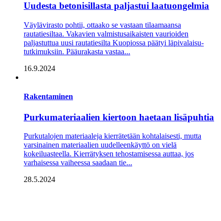
Uudesta betonisillasta paljastui laatuongelmia
Väylävirasto pohtii, ottaako se vastaan tilaamaansa
rautatiesiltaa. Vakavien valmistusaikaisten vaurioiden
paljastuttua uusi rautatiesilta Kuopiossa päätyi läpivalaisu­
tutkimuksiin. Pääurakasta vastaa...
16.9.2024
Rakentaminen
Purkumateriaalien kiertoon haetaan lisäpuhtia
Purkutalojen materiaaleja kierrätetään kohtalaisesti, mutta
varsinainen materiaalien uudelleenkäyttö on vielä
kokeiluasteella. Kierrätyksen tehostamisessa auttaa, jos
varhaisessa vaiheessa saadaan tie...
28.5.2024