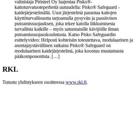
valmistaja Piristeel Oy laajentaa Pisko®-
kattoturvatuoteperhettä uutuudella: Pisko® Safeguard -
kaidejärjestelmällä. Uusi järjestelmä parantaa kattojen
käyttöturvallisuutta tarjoamalla pysyvän ja passiivisen
putoamissuojauksen, joka tekee katolla liikkumisesta
turvallista kaikille – myös satunnaisille kävijöille ilman
putoamissuojauskoulutusta. Katso Pisko Safeguardin
esittelyvideo: Helposti kohteisiin toteutettava, modulaarinen ja
asentajaystävällinen ratkaisu Pisko® Safeguard on
modulaarinen kaidejärjestelmä, joka koostuu muutamasta
pääkomponentista. […]
RKL
Tutustu yhdistykseen osoitteessa
www.rkl.fi
.