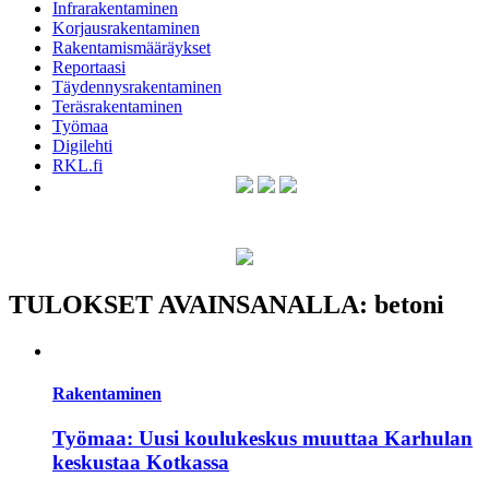
Infrarakentaminen
Korjausrakentaminen
Rakentamismääräykset
Reportaasi
Täydennysrakentaminen
Teräsrakentaminen
Työmaa
Digilehti
RKL.fi
TULOKSET AVAINSANALLA: betoni
Rakentaminen
Työmaa: Uusi koulukeskus muuttaa Karhulan
keskustaa Kotkassa