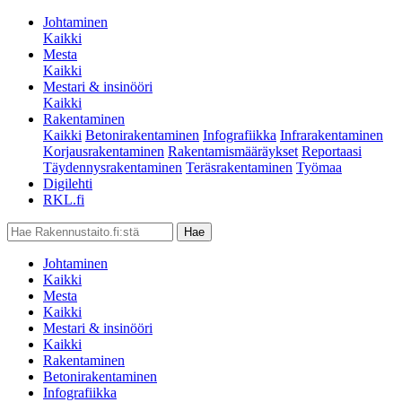
Johtaminen
Kaikki
Mesta
Kaikki
Mestari & insinööri
Kaikki
Rakentaminen
Kaikki
Betonirakentaminen
Infografiikka
Infrarakentaminen
Korjausrakentaminen
Rakentamismääräykset
Reportaasi
Täydennysrakentaminen
Teräsrakentaminen
Työmaa
Digilehti
RKL.fi
Johtaminen
Kaikki
Mesta
Kaikki
Mestari & insinööri
Kaikki
Rakentaminen
Betonirakentaminen
Infografiikka