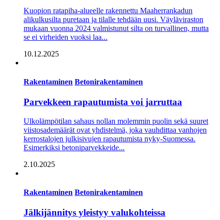
Kuopion ratapiha-alueelle rakennettu Maaherran­kadun
alikulkusilta puretaan ja tilalle tehdään uusi. Väyläviraston
mukaan vuonna 2024 valmistunut silta on turvallinen, mutta
se ei virheiden vuoksi laa...
10.12.2025
Rakentaminen
Betonirakentaminen
Parvekkeen rapautumista voi jarruttaa
Ulkolämpötilan sahaus nollan molemmin puolin sekä suuret
viistosademäärät ovat yhdistelmä, joka vauhdittaa vanhojen
kerrostalojen julkisivujen rapautumista nyky-Suomessa.
Esimerkiksi betoniparvekkeide...
2.10.2025
Rakentaminen
Betonirakentaminen
Jälkijännitys yleistyy valukohteissa