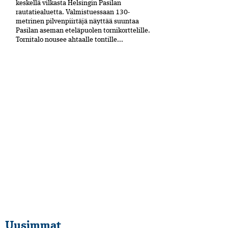
keskellä vilkasta Helsingin Pasilan
rautatiealuetta. Valmistuessaan 130-
metrinen pilvenpiirtäjä näyttää suuntaa
Pasilan aseman eteläpuolen tornikorttelille.
Tornitalo nousee ahtaalle tontille...
Uusimmat