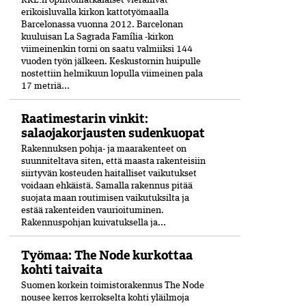
RKL:n opintomatkalaiset vierailivat
erikoisluvalla kirkon kattotyömaalla
Barcelonassa vuonna 2012. Barcelonan
kuuluisan La Sagrada Família -kirkon
viimeinenkin torni on saatu valmiiksi­ 144
vuoden työn jälkeen. Keskustornin huipulle
nostettiin helmikuun lopulla viimeinen pala
17 metriä...
Raatimestarin vinkit:
salaojakorjausten sudenkuopat
Rakennuksen pohja- ja maarakenteet on
suunniteltava siten, että maasta rakenteisiin
siirtyvän kosteuden haitalliset vaikutukset
voidaan ehkäistä. Samalla rakennus pitää
suojata maan routimisen vaikutuksilta ja
estää rakenteiden vaurioituminen.
Rakennuspohjan kuivatuksella ja...
Työmaa: The Node kurkottaa
kohti taivaita
Suomen korkein toimistorakennus The Node
nousee kerros kerrokselta kohti yläilmoja