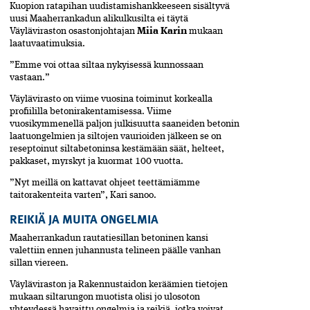
Kuopion ratapihan uudistamishankkeeseen sisältyvä
uusi Maaherrankadun alikulkusilta ei täytä
Väyläviraston osastonjohtajan
Miia Karin
mukaan
laatuvaatimuksia.
”Emme voi ottaa siltaa nykyisessä kunnossaan
vastaan.”
Väylävirasto on viime vuosina toiminut korkealla
profiililla betonirakentamisessa. Viime
vuosikymmenellä paljon julkisuutta saaneiden betonin
laatuongelmien ja siltojen vaurioiden jälkeen se on
reseptoinut siltabetoninsa kestämään säät, helteet,
pakkaset, myrskyt ja kuormat 100 vuotta.
”Nyt meillä on kattavat ohjeet teettämiämme
taitorakenteita varten”, Kari sanoo.
REIKIÄ JA MUITA ONGELMIA
Maaherrankadun rautatiesillan betoninen kansi
valettiin ennen juhannusta telineen päälle vanhan
sillan viereen.
Väyläviraston ja Rakennustaidon keräämien tietojen
mukaan siltarungon muotista olisi jo ulosoton
yhteydessä havaittu ongelmia ja reikiä, jotka voivat