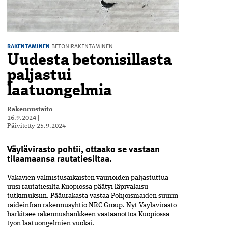
RAKENTAMINEN
BETONIRAKENTAMINEN
Uudesta betonisillasta
paljastui
laatuongelmia
Rakennustaito
16.9.2024
|
Päivitetty
25.9.2024
Väylävirasto pohtii, ottaako se vastaan
tilaamaansa rautatiesiltaa.
Vakavien valmistusaikaisten vaurioiden paljastuttua
uusi rautatiesilta Kuopiossa päätyi läpivalaisu­
tutkimuksiin. Pääurakasta vastaa Pohjois­maiden suurin
raideinfran rakennusyhtiö NRC Group. Nyt Väylävirasto
harkitsee raken­nushankkeen vastaanottoa Kuopios­sa
työn laatuongelmien vuoksi.