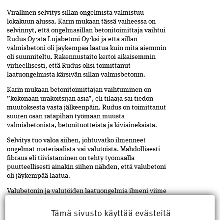
Virallinen selvitys sillan ongelmista valmistuu
lokakuun alussa. Karin mukaan tässä vaiheessa on
selvinnyt, että ongelmasillan betonitoimittaja vaihtui
Rudus Oy:stä Lujabetoni Oy:ksi ja että sillan
valmisbetoni oli jäykempää laatua kuin mitä aiemmin
oli suunniteltu. Rakennustaito kertoi aikaisemmin
virheellisesti, että Rudus olisi toimittanut
laatuongelmista kärsivän sillan valmisbetonin.
Karin mukaan betonitoimittajan vaihtuminen on
”kokonaan urakoitsijan asia”, eli tilaaja sai tiedon
muutoksesta vasta jälkeenpäin. Rudus on toimittanut
suuren osan ratapihan työmaan muusta
valmisbetonista, betonituotteista ja kiviaineksista.
Selvitys tuo valoa siihen, johtuvatko ilmenneet
ongelmat materiaalista vai valutöistä. Mahdollisesti
fibraus eli tiivistäminen on tehty työmaalla
puutteellisesti ainakin siihen nähden, että valubetoni
oli jäykempää laatua.
Valubetonin ja valutöiden laatuongelmia ilmeni viime
vuosikymmenen puolivälissä usealla työmaalla. Näiden
tapausten jälkeen sekä betoniteollisuuden yhtiöt että
Tämä sivusto käyttää evästeitä
Väylävirasto aloittivat voimakkaat korjaustoimet, joilla