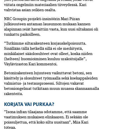
viitata ongelmiin materiaalien tiiveydessä. Kari
vahvistaa asian reikien osalta.
NRC Groupin projekti-insinöörin Mari Piiran
julkisuuteen antaman lausunnon mukaan kannen
alapinnan reiät­ havaittiin vasta, kun uusi siltakansi oli
tunkattu paikoilleen.
”Tutkimme siltarakenteen korjauskelpoisuutta.
Sinällään tällä hetkellä sillä ei ole merkitystä,
minkälaiset sääolosuhteet ovat olleet, koska niiden
(helteen) huomioiminen kuuluu urakoitsijalle”,
Väyläviraston Kari kommentoi.
Betonirakenteen lujuuteen vaikuttavat betoni, sen
käsittely ja olosuhteet työmaalla sekä koekappaleiden
valmistus- ja testausprosessi. Siltojen vakavat
betoniongelmat tutkitaan muun muassa skannaamalla
rakenteita.
KORJATA VAI PURKAA?
”Isona infran tilaajana odotamme, että saamme
vaatimuksen mukaisen elinkaaren. Ei sekään ole
poissuljettua, että koko silta uusitaan”, Miia Kari
toteaa.